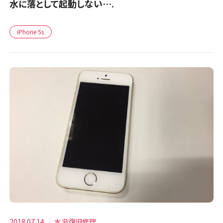
水に落として起動しない….
iPhone 5s
2018.07.14
水没復旧修理