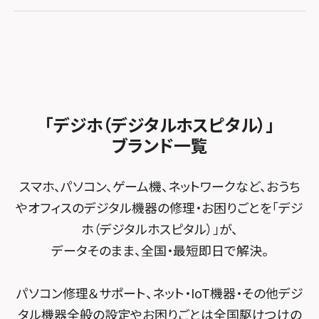
iPhone修理メニュー
スマホスピタル GODOモバイル大分府内町
スマホスピタル テルル東川口
スマホスピタル 尾張旭
スマホスピタル江坂
加盟店募集
スマホスピタル沖縄美里
iPad修理メニュー
スマホスピタル船橋FACE
スマホスピタル ゲオデジタルベース名古屋焼山
スマホスピタルくずはモール
スタッフ募集
Android修理メニュー
スマホスピタル柏
スマホスピタル知多
スマホスピタルビオルネ枚方
法人サービス
ゲーム機修理メニュー
スマホスピタル 佐倉
スマホスピタル平和が丘
スマホスピタル住道オペラパーク
「デジホ（デジタルホスピタル）」
FCNTスマートフォン修理
スマホスピタル テルル松戸五香
MacBook修理メニュー
ブランド一覧
スマホスピタル春日井勝川
スマホスピタル東大阪ロンモール布施
POSレジ緊急サポート
スマホスピタル テルル南流山
Surface修理メニュー
スマホスピタル堺
スマホ、パソコン、ゲーム機、ネットワークなど、おうち
スマホスピタル テルル宮野木
やオフィスのデジタル機器の修理・お困りごとを「デジ
スマホスピタル 堺出張所
ホ（デジタルホスピタル）」が、
スマホスピタル千葉
スマホスピタル京都河原町
データそのまま、全国・最短即日で解決。
スマホスピタル 東京大手町
スマホスピタル by デジホ 京都駅前
パソコン修理＆サポート、ネット・IoT機器・その他デジ
スマホスピタル 大森
スマホスピタル宇治槙島
タル機器全般の設定やお困りごとは全国駆けつけの