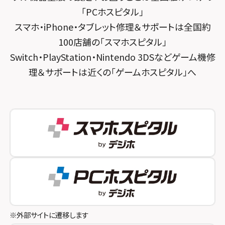
スマホスピタル練馬
スマホスピタル烏丸
「PCホスピタル」
スマホ・iPhone・タブレット修理＆サポートは全国約
スマホスピタル 神田
スマホスピタル 京都宇治
100店舗の「スマホスピタル」
スマホスピタル三軒茶屋
スマホスピタル 福知山
Switch・PlayStation・Nintendo 3DSなどゲーム機修
理＆サポートは近くの「ゲームホスピタル」へ
スマホスピタル秋葉原
スマホスピタル神戸三宮
スマホスピタル 新宿
スマホスピタル西宮北口
スマホスピタル 自由が丘
スマホスピタル by デジホ 姫路キャスパ
スマホスピタルオリナス錦糸町
スマホスピタル伊丹
スマホスピタル テルル成増
スマホスピタル奈良生駒
スマホスピタル池袋
スマホスピタル和歌山
スマホスピタル八王子
※外部サイトに遷移します