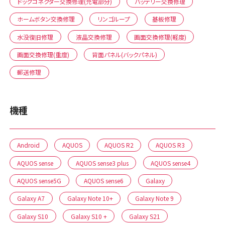
ドックコネクター交換修理(充電部分)
バッテリー交換修理
ホームボタン交換修理
リンゴループ
基板修理
水没復旧修理
液晶交換修理
画面交換修理(軽度)
画面交換修理(重度)
背面パネル(バックパネル)
郵送修理
機種
Android
AQUOS
AQUOS R2
AQUOS R3
AQUOS sense
AQUOS sense3 plus
AQUOS sense4
AQUOS sense5G
AQUOS sense6
Galaxy
Galaxy A7
Galaxy Note 10+
Galaxy Note 9
Galaxy S10
Galaxy S10 +
Galaxy S21