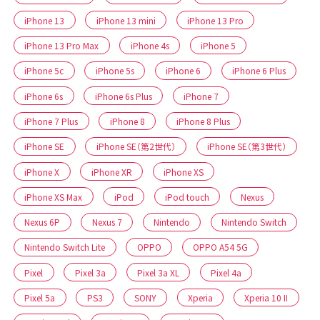
iPhone 13
iPhone 13 mini
iPhone 13 Pro
iPhone 13 Pro Max
iPhone 4s
iPhone 5
iPhone 5c
iPhone 5s
iPhone 6
iPhone 6 Plus
iPhone 6s
iPhone 6s Plus
iPhone 7
iPhone 7 Plus
iPhone 8
iPhone 8 Plus
iPhone SE
iPhone SE（第2世代）
iPhone SE（第3世代）
iPhone X
iPhone XR
iPhone XS
iPhone XS Max
iPod
iPod touch
Nexus
Nexus 6P
Nexus 7
Nintendo
Nintendo Switch
Nintendo Switch Lite
OPPO
OPPO A54 5G
Pixel
Pixel 3a
Pixel 3a XL
Pixel 4a
Pixel 5a
PS3
SONY
Xperia
Xperia 10 II