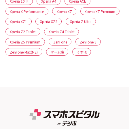
Xperia 10 IIl
Xperia A4
Xperia ACE
Xperia X Performance
Xperia XZ
Xperia XZ Premium
Xperia XZ1
Xperia XZ2
Xperia Z Ultra
Xperia Z2 Tablet
Xperia Z4 Tablet
Xperia Z5 Premium
ZenFone
ZenFone 8
ZenFone Max(M2)
ゲーム機
その他