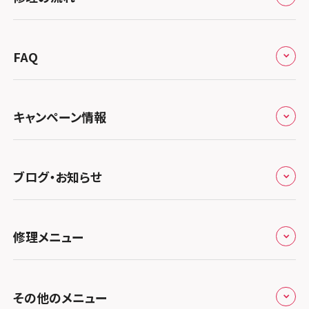
会社概要
スマホスピタル宇都宮
北陸・甲信越
来店修理の流れ
総務省登録業者
スマホスピタル 高崎
スマホスピタルアル・プラザ小松
東海
FAQ
郵送修理の流れ
スマホスピタル鴻巣
特定商取引法に関する表記
スマホスピタル 北陸総合修理センター
スマホスピタル岐阜
関西
よくあるご質問
スマホスピタル テルル三芳
スマホスピタル 長野
プライバシーポリシー
スマホスピタル 浜松
スマホスピタル 大阪梅田
キャンペーン情報
中国・四国
スマホスピタル 熊谷
スマホスピタル静岡パルコ
郵送修理依頼
スマホスピタル by デジホ 梅田地下（うめちか）
スマホスピタル 松江
九州・沖縄
ノートン申込みキャンペーン
スマホスピタル ゲオデジタルベース川口元郷
スマホスピタル 藤枝
スマホスピタル京橋
ブログ・お知らせ
スマホスピタル岡山駅前
スマホスピタル by デジホ マークイズ福岡もも
ち
キャンペーン一覧
スマホスピタル埼玉大宮
スマホスピタル名古屋駅前
スマホスピタル by デジホ天王寺ミオ
スマホスピタル高松
お役立ち情報
スマホスピタル 香椎九産大前
スマホスピタル テルル蒲生
スマホスピタル名古屋金山
修理メニュー
スマホスピタル難波
スマホスピタル西条
お知らせ
スマホスピタル福岡天神
スマホスピタル テルル新越谷
スマホスピタル 大府
スマホスピタル高槻
スマホスピタル高知
修理メニュー トップ
スマホスピタル熊本下通
スマホスピタル テルル草加花栗
スマホスピタル 西枇杷島
その他のメニュー
スマホスピタルイオンタウン茨木太田