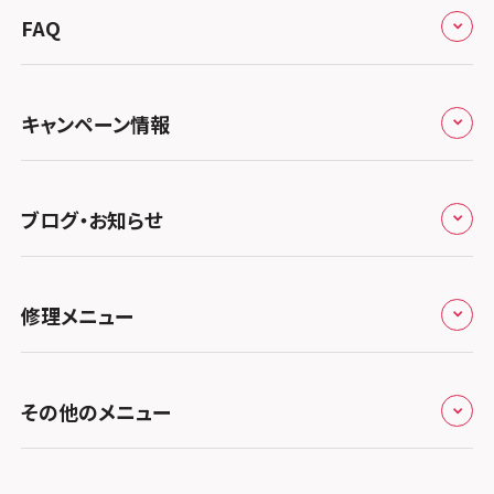
来店修理の流れ
総務省登録業者
スマホスピタル 高崎
スマホスピタルアル・プラザ小松
東海
FAQ
郵送修理の流れ
スマホスピタル鴻巣
特定商取引法に関する表記
スマホスピタル 北陸総合修理センター
スマホスピタル岐阜
関西
よくあるご質問
スマホスピタル テルル三芳
スマホスピタル 長野
プライバシーポリシー
スマホスピタル 浜松
スマホスピタル 大阪梅田
キャンペーン情報
中国・四国
スマホスピタル 熊谷
スマホスピタル静岡パルコ
郵送修理依頼
スマホスピタル by デジホ 梅田地下（うめちか）
スマホスピタル 松江
九州・沖縄
ノートン申込みキャンペーン
スマホスピタル ゲオデジタルベース川口元郷
スマホスピタル 藤枝
スマホスピタル京橋
ブログ・お知らせ
スマホスピタル岡山駅前
スマホスピタル by デジホ マークイズ福岡もも
ち
キャンペーン一覧
スマホスピタル埼玉大宮
スマホスピタル名古屋駅前
スマホスピタル by デジホ天王寺ミオ
スマホスピタル高松
お役立ち情報
スマホスピタル 香椎九産大前
スマホスピタル テルル蒲生
スマホスピタル名古屋金山
修理メニュー
スマホスピタル難波
スマホスピタル西条
お知らせ
スマホスピタル福岡天神
スマホスピタル テルル新越谷
スマホスピタル 大府
スマホスピタル高槻
スマホスピタル高知
修理メニュー トップ
スマホスピタル熊本下通
スマホスピタル テルル草加花栗
スマホスピタル 西枇杷島
その他のメニュー
スマホスピタルイオンタウン茨木太田
iPhone修理メニュー
スマホスピタル GODOモバイル大分府内町
スマホスピタル テルル東川口
スマホスピタル 尾張旭
スマホスピタル江坂
加盟店募集