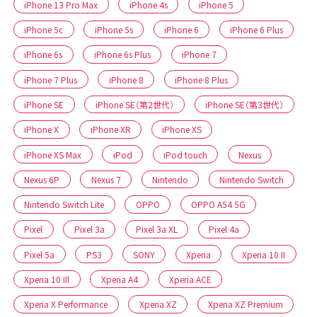
iPhone 13 Pro Max
iPhone 4s
iPhone 5
iPhone 5c
iPhone 5s
iPhone 6
iPhone 6 Plus
iPhone 6s
iPhone 6s Plus
iPhone 7
iPhone 7 Plus
iPhone 8
iPhone 8 Plus
iPhone SE
iPhone SE（第2世代）
iPhone SE（第3世代）
iPhone X
iPhone XR
iPhone XS
iPhone XS Max
iPod
iPod touch
Nexus
Nexus 6P
Nexus 7
Nintendo
Nintendo Switch
Nintendo Switch Lite
OPPO
OPPO A54 5G
Pixel
Pixel 3a
Pixel 3a XL
Pixel 4a
Pixel 5a
PS3
SONY
Xperia
Xperia 10 II
Xperia 10 IIl
Xperia A4
Xperia ACE
Xperia X Performance
Xperia XZ
Xperia XZ Premium