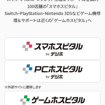
スマホスピタル 神田
スマホスピタル 京都宇治
100店舗の「スマホスピタル」
スマホスピタル三軒茶屋
スマホスピタル 福知山
Switch・PlayStation・Nintendo 3DSなどゲーム機修
理＆サポートは近くの「ゲームホスピタル」へ
スマホスピタル秋葉原
スマホスピタル神戸三宮
スマホスピタル 新宿
スマホスピタル西宮北口
スマホスピタル 自由が丘
スマホスピタル by デジホ 姫路キャスパ
スマホスピタルオリナス錦糸町
スマホスピタル伊丹
スマホスピタル テルル成増
スマホスピタル奈良生駒
スマホスピタル池袋
スマホスピタル和歌山
スマホスピタル八王子
※外部サイトに遷移します
スマホスピタル町田
スマホスピタル吉祥寺