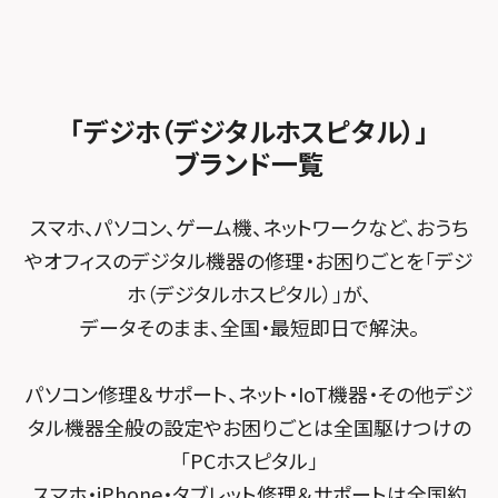
スマホスピタル沖縄美里
iPad修理メニュー
スマホスピタル船橋FACE
スマホスピタル ゲオデジタルベース名古屋焼山
スマホスピタルくずはモール
スタッフ募集
Android修理メニュー
スマホスピタル柏
スマホスピタル知多
スマホスピタルビオルネ枚方
法人サービス
ゲーム機修理メニュー
スマホスピタル 佐倉
スマホスピタル平和が丘
スマホスピタル住道オペラパーク
「デジホ（デジタルホスピタル）」
FCNTスマートフォン修理
スマホスピタル テルル松戸五香
MacBook修理メニュー
ブランド一覧
スマホスピタル春日井勝川
スマホスピタル東大阪ロンモール布施
POSレジ緊急サポート
スマホスピタル テルル南流山
Surface修理メニュー
スマホスピタル堺
スマホ、パソコン、ゲーム機、ネットワークなど、おうち
スマホスピタル テルル宮野木
やオフィスのデジタル機器の修理・お困りごとを「デジ
スマホスピタル 堺出張所
ホ（デジタルホスピタル）」が、
スマホスピタル千葉
スマホスピタル京都河原町
データそのまま、全国・最短即日で解決。
スマホスピタル 東京大手町
スマホスピタル by デジホ 京都駅前
パソコン修理＆サポート、ネット・IoT機器・その他デジ
スマホスピタル 大森
スマホスピタル宇治槙島
タル機器全般の設定やお困りごとは全国駆けつけの
スマホスピタル練馬
スマホスピタル烏丸
「PCホスピタル」
スマホ・iPhone・タブレット修理＆サポートは全国約