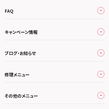
来店修理の流れ
総務省登録業者
スマホスピタル 高崎
スマホスピタルアル・プラザ小松
東海
FAQ
郵送修理の流れ
スマホスピタル鴻巣
特定商取引法に関する表記
スマホスピタル 北陸総合修理センター
スマホスピタル岐阜
関西
よくあるご質問
スマホスピタル テルル三芳
スマホスピタル 長野
プライバシーポリシー
スマホスピタル 浜松
スマホスピタル 大阪梅田
キャンペーン情報
中国・四国
スマホスピタル 熊谷
スマホスピタル静岡パルコ
郵送修理依頼
スマホスピタル by デジホ 梅田地下（うめちか）
スマホスピタル 松江
九州・沖縄
ノートン申込みキャンペーン
スマホスピタル ゲオデジタルベース川口元郷
スマホスピタル 藤枝
スマホスピタル京橋
ブログ・お知らせ
スマホスピタル岡山駅前
スマホスピタル by デジホ マークイズ福岡もも
ち
キャンペーン一覧
スマホスピタル埼玉大宮
スマホスピタル名古屋駅前
スマホスピタル by デジホ天王寺ミオ
スマホスピタル高松
お役立ち情報
スマホスピタル 香椎九産大前
スマホスピタル テルル蒲生
スマホスピタル名古屋金山
修理メニュー
スマホスピタル難波
スマホスピタル西条
お知らせ
スマホスピタル福岡天神
スマホスピタル テルル新越谷
スマホスピタル 大府
スマホスピタル高槻
スマホスピタル高知
修理メニュー トップ
スマホスピタル熊本下通
スマホスピタル テルル草加花栗
スマホスピタル 西枇杷島
その他のメニュー
スマホスピタルイオンタウン茨木太田
iPhone修理メニュー
スマホスピタル GODOモバイル大分府内町
スマホスピタル テルル東川口
スマホスピタル 尾張旭
スマホスピタル江坂