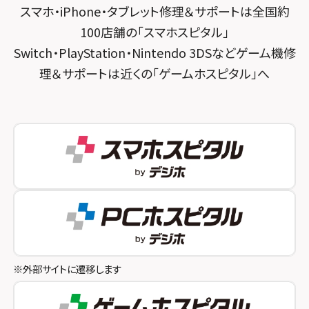
スマホ・iPhone・タブレット修理＆サポートは全国約
スマホスピタル 神田
スマホスピタル 京都宇治
100店舗の「スマホスピタル」
スマホスピタル三軒茶屋
スマホスピタル 福知山
Switch・PlayStation・Nintendo 3DSなどゲーム機修
理＆サポートは近くの「ゲームホスピタル」へ
スマホスピタル秋葉原
スマホスピタル神戸三宮
スマホスピタル 新宿
スマホスピタル西宮北口
スマホスピタル 自由が丘
スマホスピタル by デジホ 姫路キャスパ
スマホスピタルオリナス錦糸町
スマホスピタル伊丹
スマホスピタル テルル成増
スマホスピタル奈良生駒
スマホスピタル池袋
スマホスピタル和歌山
スマホスピタル八王子
※外部サイトに遷移します
スマホスピタル町田