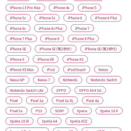
iPhone 13 Pro Max
iPhone 4s
iPhone 5
iPhone 5c
iPhone 5s
iPhone 6
iPhone 6 Plus
iPhone 6s
iPhone 6s Plus
iPhone 7
iPhone 7 Plus
iPhone 8
iPhone 8 Plus
iPhone SE
iPhone SE（第2世代）
iPhone SE（第3世代）
iPhone X
iPhone XR
iPhone XS
iPhone XS Max
iPod
iPod touch
Nexus
Nexus 6P
Nexus 7
Nintendo
Nintendo Switch
Nintendo Switch Lite
OPPO
OPPO A54 5G
Pixel
Pixel 3a
Pixel 3a XL
Pixel 4a
Pixel 5a
PS3
SONY
Xperia
Xperia 10 II
Xperia 10 IIl
Xperia A4
Xperia ACE