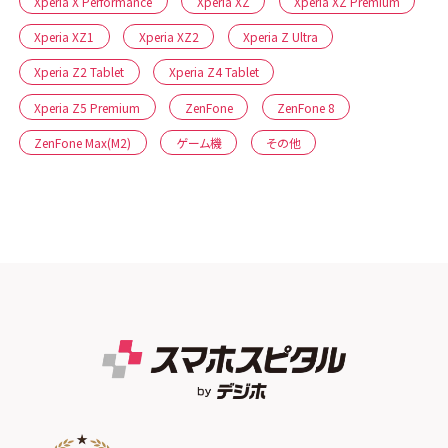
Xperia X Performance
Xperia XZ
Xperia XZ Premium
Xperia XZ1
Xperia XZ2
Xperia Z Ultra
Xperia Z2 Tablet
Xperia Z4 Tablet
Xperia Z5 Premium
ZenFone
ZenFone 8
ZenFone Max(M2)
ゲーム機
その他