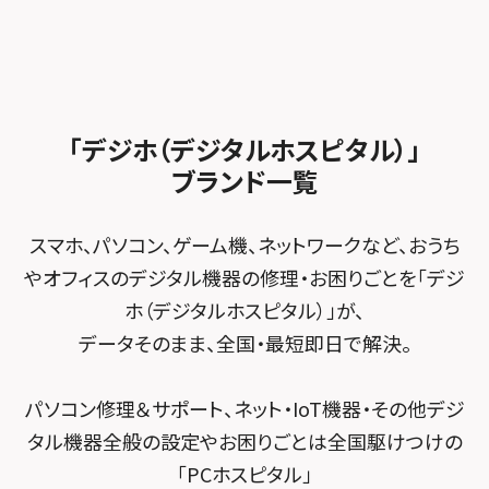
加盟店募集
スマホスピタル沖縄美里
iPad修理メニュー
スマホスピタル船橋FACE
スマホスピタル ゲオデジタルベース名古屋焼山
スマホスピタルくずはモール
スタッフ募集
Android修理メニュー
スマホスピタル柏
スマホスピタル知多
スマホスピタルビオルネ枚方
法人サービス
ゲーム機修理メニュー
スマホスピタル 佐倉
スマホスピタル平和が丘
スマホスピタル住道オペラパーク
「デジホ（デジタルホスピタル）」
FCNTスマートフォン修理
スマホスピタル テルル松戸五香
MacBook修理メニュー
ブランド一覧
スマホスピタル春日井勝川
スマホスピタル東大阪ロンモール布施
POSレジ緊急サポート
スマホスピタル テルル南流山
Surface修理メニュー
スマホスピタル堺
スマホ、パソコン、ゲーム機、ネットワークなど、おうち
スマホスピタル テルル宮野木
やオフィスのデジタル機器の修理・お困りごとを「デジ
スマホスピタル 堺出張所
ホ（デジタルホスピタル）」が、
スマホスピタル千葉
スマホスピタル京都河原町
データそのまま、全国・最短即日で解決。
スマホスピタル 東京大手町
スマホスピタル by デジホ 京都駅前
パソコン修理＆サポート、ネット・IoT機器・その他デジ
スマホスピタル 大森
スマホスピタル宇治槙島
タル機器全般の設定やお困りごとは全国駆けつけの
スマホスピタル練馬
スマホスピタル烏丸
「PCホスピタル」