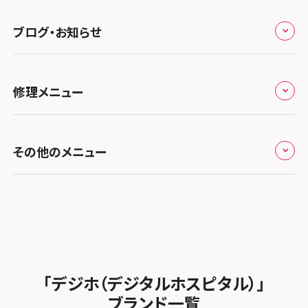
スマホスピタル by デジホ 梅田地下（うめちか）
スマホスピタル 松江
九州・沖縄
ノートン申込みキャンペーン
スマホスピタル伊丹
スマホスピタル ゲオデジタルベース川口元郷
スマホスピタル 藤枝
スマホスピタル テルル成増
スマホスピタル京橋
ブログ・お知らせ
スマホスピタル岡山駅前
スマホスピタル by デジホ マークイズ福岡もも
ち
キャンペーン一覧
スマホスピタル奈良生駒
スマホスピタル埼玉大宮
スマホスピタル名古屋駅前
スマホスピタル by デジホ天王寺ミオ
スマホスピタル池袋
スマホスピタル高松
お役立ち情報
スマホスピタル 香椎九産大前
スマホスピタル テルル蒲生
スマホスピタル和歌山
スマホスピタル名古屋金山
修理メニュー
スマホスピタル難波
スマホスピタル西条
スマホスピタル八王子
お知らせ
スマホスピタル福岡天神
スマホスピタル テルル新越谷
スマホスピタル 大府
スマホスピタル高槻
スマホスピタル高知
スマホスピタル町田
修理メニュー トップ
スマホスピタル熊本下通
スマホスピタル テルル草加花栗
スマホスピタル 西枇杷島
その他のメニュー
スマホスピタルイオンタウン茨木太田
スマホスピタル吉祥寺
iPhone修理メニュー
スマホスピタル GODOモバイル大分府内町
スマホスピタル テルル東川口
スマホスピタル 尾張旭
スマホスピタル江坂
スマホスピタル立川
加盟店募集
スマホスピタル沖縄美里
iPad修理メニュー
スマホスピタル船橋FACE
スマホスピタル ゲオデジタルベース名古屋焼山
スマホスピタルくずはモール
スマホスピタル厚木ガーデンシティ
スタッフ募集
Android修理メニュー
スマホスピタル柏
スマホスピタル知多
スマホスピタルビオルネ枚方
スマホスピタルイオン相模原
法人サービス
ゲーム機修理メニュー
スマホスピタル 佐倉
スマホスピタル平和が丘
スマホスピタル住道オペラパーク
「デジホ（デジタルホスピタル）」
スマホスピタル藤沢
FCNTスマートフォン修理
スマホスピタル テルル松戸五香
MacBook修理メニュー
ブランド一覧
スマホスピタル春日井勝川
スマホスピタル東大阪ロンモール布施