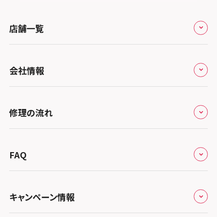
スマホスピタル 堺出張所
スマホスピタル千葉
店舗一覧
スマホスピタル京都河原町
スマホスピタル 東京大手町
スマホスピタル by デジホ 京都駅前
スマホスピタル 大森
全国
会社情報
スマホスピタル宇治槙島
スマホスピタル練馬
北海道・東北
スマホスピタル烏丸
スマホスピタル 神田
修理サービスの特長
スマホスピタル大丸札幌
関東
修理の流れ
スマホスピタル 京都宇治
スマホスピタル三軒茶屋
会社概要
スマホスピタル宇都宮
北陸・甲信越
スマホスピタル 福知山
来店修理の流れ
スマホスピタル秋葉原
総務省登録業者
スマホスピタル 高崎
スマホスピタルアル・プラザ小松
東海
FAQ
スマホスピタル神戸三宮
郵送修理の流れ
スマホスピタル 新宿
スマホスピタル鴻巣
特定商取引法に関する表記
スマホスピタル 北陸総合修理センター
スマホスピタル岐阜
関西
よくあるご質問
スマホスピタル西宮北口
スマホスピタル テルル三芳
スマホスピタル 自由が丘
スマホスピタル 長野
プライバシーポリシー
スマホスピタル 浜松
スマホスピタル 大阪梅田
キャンペーン情報
中国・四国
スマホスピタル by デジホ 姫路キャスパ
スマホスピタル 熊谷
スマホスピタルオリナス錦糸町
スマホスピタル静岡パルコ
郵送修理依頼