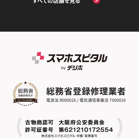
すべての店舗を見る
スマホスピタル by デジホ天王寺ミオ
スマホスピタル名古屋金山
スマホスピタル テルル蒲生
スマホスピタル 香椎九産大前
スマホスピタル西条
スマホスピタル難波
スマホスピタル 大府
スマホスピタル テルル新越谷
スマホスピタル福岡天神
スマホスピタル高知
スマホスピタル高槻
スマホスピタル 西枇杷島
スマホスピタル テルル草加花栗
スマホスピタル熊本下通
スマホスピタルイオンタウン茨木太田
スマホスピタル 尾張旭
スマホスピタル テルル東川口
スマホスピタル GODOモバイル大分府内町
スマホスピタル江坂
スマホスピタル ゲオデジタルベース名古屋
スマホスピタル船橋FACE
スマホスピタル沖縄美里
焼山
スマホスピタルくずはモール
スマホスピタル柏
スマホスピタル知多
スマホスピタルビオルネ枚方
スマホスピタル 佐倉
スマホスピタル平和が丘
スマホスピタル住道オペラパーク
スマホスピタル テルル松戸五香
スマホスピタル春日井勝川
スマホスピタル東大阪ロンモール布施
スマホスピタル テルル南流山
スマホスピタル堺
スマホスピタル テルル宮野木