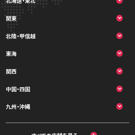
北海道・東北
スマホスピタル大丸札幌
関東
スマホスピタル宇都宮
北陸・甲信越
スマホスピタル 高崎
スマホスピタルアル・プラザ小松
東海
スマホスピタル鴻巣
スマホスピタル 北陸総合修理センター
スマホスピタル岐阜
関西
スマホスピタル テルル三芳
スマホスピタル 長野
スマホスピタル 浜松
スマホスピタル 大阪梅田
スマホスピタル 熊谷
中国・四国
スマホスピタル静岡パルコ
スマホスピタル by デジホ 梅田地下（うめち
スマホスピタル ゲオデジタルベース川口元
スマホスピタル 松江
九州・沖縄
か）
スマホスピタル 藤枝
郷
スマホスピタル岡山駅前
スマホスピタル by デジホ マークイズ福岡
スマホスピタル京橋
スマホスピタル名古屋駅前
スマホスピタル埼玉大宮
ももち
スマホスピタル高松