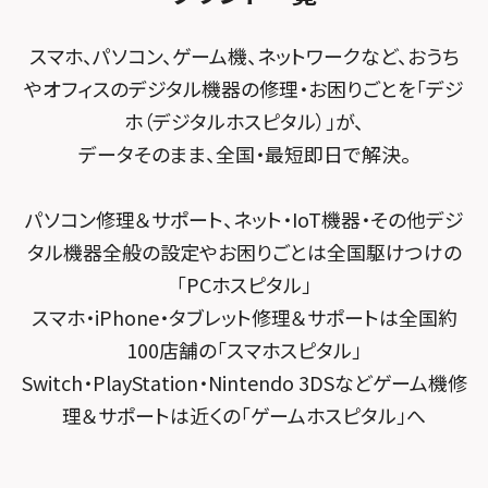
スマホスピタル 小田原
POSレジ緊急サポート
スマホスピタル テルル南流山
Surface修理メニュー
スマホスピタル堺
スマホ、パソコン、ゲーム機、ネットワークなど、おうち
スマホスピタル たまプラーザ駅前
スマホスピタル テルル宮野木
やオフィスのデジタル機器の修理・お困りごとを「デジ
スマホスピタル 堺出張所
スマホスピタル 登戸・向ヶ丘遊園
ホ（デジタルホスピタル）」が、
スマホスピタル千葉
スマホスピタル京都河原町
データそのまま、全国・最短即日で解決。
スマホスピタル 武蔵小杉
スマホスピタル 東京大手町
スマホスピタル by デジホ 京都駅前
スマホスピタル横浜駅前
パソコン修理＆サポート、ネット・IoT機器・その他デジ
スマホスピタル 大森
スマホスピタル宇治槙島
タル機器全般の設定やお困りごとは全国駆けつけの
スマホスピタル横浜関内
スマホスピタル練馬
スマホスピタル烏丸
「PCホスピタル」
スマホスピタル テルル上大岡
スマホ・iPhone・タブレット修理＆サポートは全国約
スマホスピタル 神田
スマホスピタル 京都宇治
100店舗の「スマホスピタル」
スマホスピタル三軒茶屋
スマホスピタル 福知山
Switch・PlayStation・Nintendo 3DSなどゲーム機修
理＆サポートは近くの「ゲームホスピタル」へ
スマホスピタル秋葉原
スマホスピタル神戸三宮
スマホスピタル 新宿
スマホスピタル西宮北口