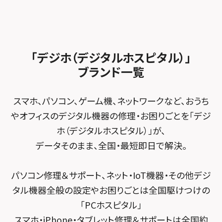
スマホスピタル船橋FACE
スマホスピタル ゲオデジタルベース名古屋焼山
スマホスピタルくずはモール
スタッフ募集
Android修理メニュー
スマホスピタル柏
スマホスピタル知多
スマホスピタルビオルネ枚方
法人サービス
ゲーム機修理メニュー
スマホスピタル 佐倉
スマホスピタル平和が丘
スマホスピタル住道オペラパーク
「デジホ（デジタルホスピタル）」
FCNTスマートフォン修理
スマホスピタル テルル松戸五香
MacBook修理メニュー
ブランド一覧
スマホスピタル春日井勝川
スマホスピタル東大阪ロンモール布施
POSレジ緊急サポート
スマホスピタル テルル南流山
Surface修理メニュー
スマホスピタル堺
スマホ、パソコン、ゲーム機、ネットワークなど、おうち
スマホスピタル テルル宮野木
やオフィスのデジタル機器の修理・お困りごとを「デジ
スマホスピタル 堺出張所
ホ（デジタルホスピタル）」が、
スマホスピタル千葉
スマホスピタル京都河原町
データそのまま、全国・最短即日で解決。
スマホスピタル 東京大手町
スマホスピタル by デジホ 京都駅前
パソコン修理＆サポート、ネット・IoT機器・その他デジ
スマホスピタル 大森
スマホスピタル宇治槙島
タル機器全般の設定やお困りごとは全国駆けつけの
スマホスピタル練馬
スマホスピタル烏丸
「PCホスピタル」
スマホ・iPhone・タブレット修理＆サポートは全国約
スマホスピタル 神田