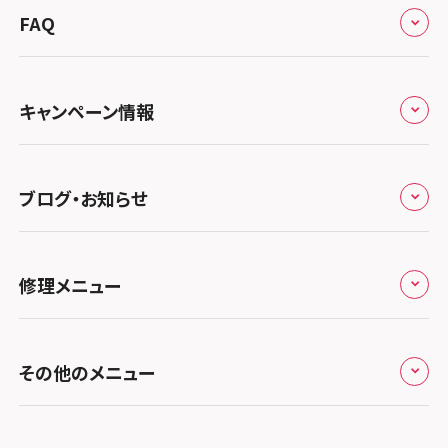
来店修理の流れ
総務省登録業者
スマホスピタル 高崎
スマホスピタルアル・プラザ小松
東海
FAQ
郵送修理の流れ
スマホスピタル鴻巣
特定商取引法に関する表記
スマホスピタル 北陸総合修理センター
スマホスピタル岐阜
関西
よくあるご質問
スマホスピタル テルル三芳
スマホスピタル 長野
プライバシーポリシー
スマホスピタル 浜松
スマホスピタル 大阪梅田
キャンペーン情報
中国・四国
スマホスピタル 熊谷
スマホスピタル静岡パルコ
郵送修理依頼
スマホスピタル by デジホ 梅田地下（うめちか）
スマホスピタル 松江
九州・沖縄
ノートン申込みキャンペーン
スマホスピタル ゲオデジタルベース川口元郷
スマホスピタル 藤枝
スマホスピタル京橋
ブログ・お知らせ
スマホスピタル岡山駅前
スマホスピタル by デジホ マークイズ福岡もも
ち
キャンペーン一覧
スマホスピタル埼玉大宮
スマホスピタル名古屋駅前
スマホスピタル by デジホ天王寺ミオ
スマホスピタル高松
お役立ち情報
スマホスピタル 香椎九産大前
スマホスピタル テルル蒲生
スマホスピタル名古屋金山
修理メニュー
スマホスピタル難波
スマホスピタル西条
お知らせ
スマホスピタル福岡天神
スマホスピタル テルル新越谷
スマホスピタル 大府
スマホスピタル高槻
スマホスピタル高知
修理メニュー トップ
スマホスピタル熊本下通
スマホスピタル テルル草加花栗
スマホスピタル 西枇杷島
その他のメニュー
スマホスピタルイオンタウン茨木太田
iPhone修理メニュー
スマホスピタル GODOモバイル大分府内町
スマホスピタル テルル東川口
スマホスピタル 尾張旭
スマホスピタル江坂
加盟店募集
スマホスピタル沖縄美里
iPad修理メニュー