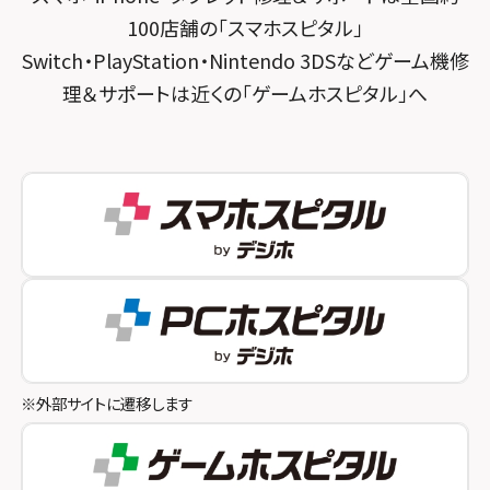
スマホスピタル 京都宇治
100店舗の「スマホスピタル」
スマホスピタル三軒茶屋
スマホスピタル 福知山
Switch・PlayStation・Nintendo 3DSなどゲーム機修
理＆サポートは近くの「ゲームホスピタル」へ
スマホスピタル秋葉原
スマホスピタル神戸三宮
スマホスピタル 新宿
スマホスピタル西宮北口
スマホスピタル 自由が丘
スマホスピタル by デジホ 姫路キャスパ
スマホスピタルオリナス錦糸町
スマホスピタル伊丹
スマホスピタル テルル成増
スマホスピタル奈良生駒
スマホスピタル池袋
スマホスピタル和歌山
スマホスピタル八王子
※外部サイトに遷移します
スマホスピタル町田
スマホスピタル吉祥寺