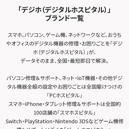
法人サービス
ゲーム機修理メニュー
スマホスピタル 佐倉
スマホスピタル平和が丘
スマホスピタル住道オペラパーク
「デジホ（デジタルホスピタル）」
FCNTスマートフォン修理
スマホスピタル テルル松戸五香
MacBook修理メニュー
ブランド一覧
スマホスピタル春日井勝川
スマホスピタル東大阪ロンモール布施
POSレジ緊急サポート
スマホスピタル テルル南流山
Surface修理メニュー
スマホスピタル堺
スマホ、パソコン、ゲーム機、ネットワークなど、おうち
スマホスピタル テルル宮野木
やオフィスのデジタル機器の修理・お困りごとを「デジ
スマホスピタル 堺出張所
ホ（デジタルホスピタル）」が、
スマホスピタル千葉
スマホスピタル京都河原町
データそのまま、全国・最短即日で解決。
スマホスピタル 東京大手町
スマホスピタル by デジホ 京都駅前
パソコン修理＆サポート、ネット・IoT機器・その他デジ
スマホスピタル 大森
スマホスピタル宇治槙島
タル機器全般の設定やお困りごとは全国駆けつけの
スマホスピタル練馬
スマホスピタル烏丸
「PCホスピタル」
スマホ・iPhone・タブレット修理＆サポートは全国約
スマホスピタル 神田
スマホスピタル 京都宇治
100店舗の「スマホスピタル」
スマホスピタル三軒茶屋
スマホスピタル 福知山
Switch・PlayStation・Nintendo 3DSなどゲーム機修