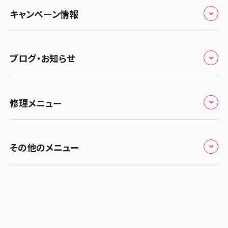
よくあるご質問
スマホスピタル テルル三芳
スマホスピタル 長野
プライバシーポリシー
スマホスピタル 浜松
スマホスピタル 大阪梅田
キャンペーン情報
中国・四国
スマホスピタル 熊谷
スマホスピタル静岡パルコ
郵送修理依頼
スマホスピタル by デジホ 梅田地下（うめちか）
スマホスピタル 松江
九州・沖縄
ノートン申込みキャンペーン
スマホスピタル ゲオデジタルベース川口元郷
スマホスピタル 藤枝
スマホスピタル京橋
ブログ・お知らせ
スマホスピタル岡山駅前
スマホスピタル by デジホ マークイズ福岡もも
ち
キャンペーン一覧
スマホスピタル埼玉大宮
スマホスピタル名古屋駅前
スマホスピタル by デジホ天王寺ミオ
スマホスピタル高松
お役立ち情報
スマホスピタル 香椎九産大前
スマホスピタル テルル蒲生
スマホスピタル名古屋金山
修理メニュー
スマホスピタル難波
スマホスピタル西条
お知らせ
スマホスピタル福岡天神
スマホスピタル テルル新越谷
スマホスピタル 大府
スマホスピタル高槻
スマホスピタル高知
修理メニュー トップ
スマホスピタル熊本下通
スマホスピタル テルル草加花栗
スマホスピタル 西枇杷島
その他のメニュー
スマホスピタルイオンタウン茨木太田
iPhone修理メニュー
スマホスピタル GODOモバイル大分府内町
スマホスピタル テルル東川口
スマホスピタル 尾張旭
スマホスピタル江坂
加盟店募集
スマホスピタル沖縄美里
iPad修理メニュー
スマホスピタル船橋FACE
スマホスピタル ゲオデジタルベース名古屋焼山
スマホスピタルくずはモール
スタッフ募集
Android修理メニュー
スマホスピタル柏
スマホスピタル知多
スマホスピタルビオルネ枚方