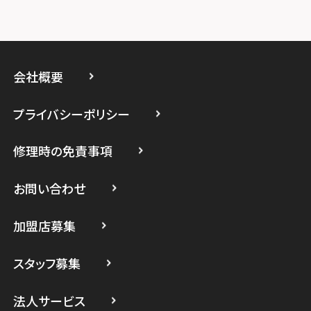
スマホスピタルイオン相模原
スマホスピタル藤沢
会社概要
スマホスピタル 小田原
プライバシーポリシー
スマホスピタル たまプラーザ駅前
修理時の免責事項
スマホスピタル 登戸・向ヶ丘遊園
スマホスピタル 武蔵小杉
お問い合わせ
スマホスピタル横浜駅前
加盟店募集
スマホスピタル横浜関内
スタッフ募集
スマホスピタル テルル上大岡
法人サービス