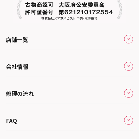
店舗一覧
全国
会社情報
北海道・東北
修理サービスの特長
スマホスピタル大丸札幌
関東
修理の流れ
会社概要
スマホスピタル宇都宮
北陸・甲信越
来店修理の流れ
総務省登録業者
スマホスピタル 高崎
スマホスピタルアル・プラザ小松
東海
FAQ
郵送修理の流れ
スマホスピタル鴻巣
特定商取引法に関する表記
スマホスピタル 北陸総合修理センター
スマホスピタル岐阜
関西