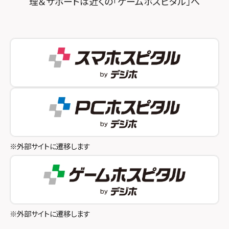
理＆サポートは近くの「ゲームホスピタル」へ
スマホスピタル秋葉原
スマホスピタル神戸三宮
スマホスピタル 新宿
スマホスピタル西宮北口
スマホスピタル 自由が丘
スマホスピタル by デジホ 姫路キャスパ
スマホスピタルオリナス錦糸町
スマホスピタル伊丹
スマホスピタル テルル成増
スマホスピタル奈良生駒
スマホスピタル池袋
スマホスピタル和歌山
スマホスピタル八王子
※外部サイトに遷移します
スマホスピタル町田
スマホスピタル吉祥寺
スマホスピタル立川
※外部サイトに遷移します
スマホスピタル厚木ガーデンシティ