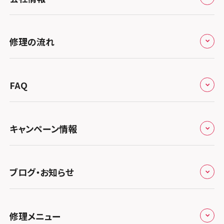
北海道・東北
修理サービスの特長
スマホスピタル大丸札幌
関東
修理の流れ
会社概要
スマホスピタル宇都宮
北陸・甲信越
来店修理の流れ
総務省登録業者
スマホスピタル 高崎
スマホスピタルアル・プラザ小松
東海
FAQ
郵送修理の流れ
スマホスピタル鴻巣
特定商取引法に関する表記
スマホスピタル 北陸総合修理センター
スマホスピタル岐阜
関西
よくあるご質問
スマホスピタル テルル三芳
スマホスピタル 長野
プライバシーポリシー
スマホスピタル 浜松
スマホスピタル 大阪梅田
キャンペーン情報
中国・四国
スマホスピタル 熊谷
スマホスピタル静岡パルコ
郵送修理依頼
スマホスピタル by デジホ 梅田地下（うめちか）
スマホスピタル 松江
九州・沖縄
ノートン申込みキャンペーン
スマホスピタル ゲオデジタルベース川口元郷
スマホスピタル 藤枝
スマホスピタル京橋
ブログ・お知らせ
スマホスピタル岡山駅前
スマホスピタル by デジホ マークイズ福岡もも
ち
キャンペーン一覧
スマホスピタル埼玉大宮
スマホスピタル名古屋駅前
スマホスピタル by デジホ天王寺ミオ
スマホスピタル高松
お役立ち情報
スマホスピタル 香椎九産大前
スマホスピタル テルル蒲生
スマホスピタル名古屋金山
修理メニュー
スマホスピタル難波
スマホスピタル西条