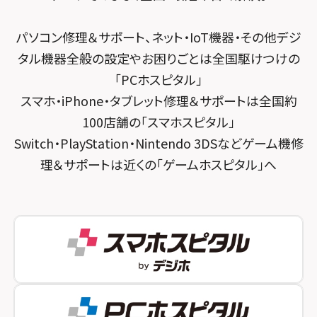
スマホスピタル 東京大手町
スマホスピタル by デジホ 京都駅前
パソコン修理＆サポート、ネット・IoT機器・その他デジ
スマホスピタル 大森
スマホスピタル宇治槙島
タル機器全般の設定やお困りごとは全国駆けつけの
スマホスピタル練馬
スマホスピタル烏丸
「PCホスピタル」
スマホ・iPhone・タブレット修理＆サポートは全国約
スマホスピタル 神田
スマホスピタル 京都宇治
100店舗の「スマホスピタル」
スマホスピタル三軒茶屋
スマホスピタル 福知山
Switch・PlayStation・Nintendo 3DSなどゲーム機修
理＆サポートは近くの「ゲームホスピタル」へ
スマホスピタル秋葉原
スマホスピタル神戸三宮
スマホスピタル 新宿
スマホスピタル西宮北口
スマホスピタル 自由が丘
スマホスピタル by デジホ 姫路キャスパ
スマホスピタルオリナス錦糸町
スマホスピタル伊丹
スマホスピタル テルル成増
スマホスピタル奈良生駒