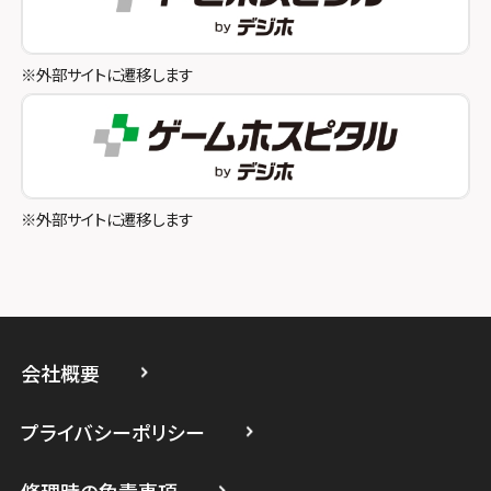
スマホスピタル池袋
スマホスピタル和歌山
スマホスピタル八王子
※外部サイトに遷移します
スマホスピタル町田
スマホスピタル吉祥寺
スマホスピタル立川
※外部サイトに遷移します
スマホスピタル厚木ガーデンシティ
スマホスピタルイオン相模原
スマホスピタル藤沢
会社概要
スマホスピタル 小田原
プライバシーポリシー
スマホスピタル たまプラーザ駅前
修理時の免責事項
スマホスピタル 登戸・向ヶ丘遊園