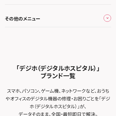
お知らせ
スマホスピタル福岡天神
スマホスピタル テルル新越谷
スマホスピタル 大府
スマホスピタル高槻
スマホスピタル高知
修理メニュー トップ
スマホスピタル熊本下通
スマホスピタル テルル草加花栗
スマホスピタル 西枇杷島
その他のメニュー
スマホスピタルイオンタウン茨木太田
iPhone修理メニュー
スマホスピタル GODOモバイル大分府内町
スマホスピタル テルル東川口
スマホスピタル 尾張旭
スマホスピタル江坂
加盟店募集
スマホスピタル沖縄美里
iPad修理メニュー
スマホスピタル船橋FACE
スマホスピタル ゲオデジタルベース名古屋焼山
スマホスピタルくずはモール
スタッフ募集
Android修理メニュー
スマホスピタル柏
スマホスピタル知多
スマホスピタルビオルネ枚方
法人サービス
ゲーム機修理メニュー
スマホスピタル 佐倉
スマホスピタル平和が丘
スマホスピタル住道オペラパーク
「デジホ（デジタルホスピタル）」
FCNTスマートフォン修理
スマホスピタル テルル松戸五香
MacBook修理メニュー
ブランド一覧
スマホスピタル春日井勝川
スマホスピタル東大阪ロンモール布施
POSレジ緊急サポート
スマホスピタル テルル南流山
Surface修理メニュー
スマホスピタル堺
スマホ、パソコン、ゲーム機、ネットワークなど、おうち
スマホスピタル テルル宮野木
やオフィスのデジタル機器の修理・お困りごとを「デジ
スマホスピタル 堺出張所
ホ（デジタルホスピタル）」が、
スマホスピタル千葉
スマホスピタル京都河原町
データそのまま、全国・最短即日で解決。