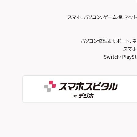
スマホスピタル 東京大手町
スマホスピタル by デジホ 京都駅前
スマホスピタル 大森
スマホ、パソコン、ゲーム機、ネッ
スマホスピタル宇治槙島
スマホスピタル練馬
スマホスピタル烏丸
スマホスピタル 神田
パソコン修理＆サポート、ネ
スマホスピタル 京都宇治
スマホ
スマホスピタル三軒茶屋
Switch・Pl
スマホスピタル 福知山
スマホスピタル秋葉原
スマホスピタル神戸三宮
スマホスピタル 新宿
スマホスピタル西宮北口
スマホスピタル 自由が丘
スマホスピタル by デジホ 姫路キャスパ
スマホスピタルオリナス錦糸町
スマホスピタル伊丹
スマホスピタル テルル成増
スマホスピタル奈良生駒
スマホスピタル池袋
スマホスピタル和歌山
スマホスピタル八王子