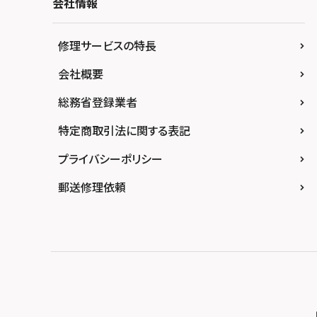
スマホスピタル埼玉大宮
会社情報
スマホスピタル名古屋駅前
スマホスピタル高松
スマホスピタル by デジホ天王寺ミオ
スマホスピタル 香椎九産大前
スマホスピタル テルル蒲生
スマホスピタル名古屋金山
スマホスピタル西条
修理サービスの特長
スマホスピタル難波
スマホスピタル福岡天神
スマホスピタル テルル新越谷
スマホスピタル 大府
スマホスピタル高知
会社概要
スマホスピタル高槻
スマホスピタル熊本下通
スマホスピタル テルル草加花栗
スマホスピタル 西枇杷島
総務省登録業者
スマホスピタルイオンタウン茨木太田
スマホスピタル GODOモバイル大分府内町
スマホスピタル テルル東川口
スマホスピタル 尾張旭
スマホスピタル江坂
特定商取引法に関する表記
スマホスピタル沖縄美里
スマホスピタル船橋FACE
スマホスピタル ゲオデジタルベース名古屋焼
山
スマホスピタルくずはモール
プライバシーポリシー
スマホスピタル柏
スマホスピタル知多
スマホスピタルビオルネ枚方
郵送修理依頼
スマホスピタル 佐倉
スマホスピタル平和が丘
スマホスピタル住道オペラパーク
スマホスピタル テルル松戸五香
スマホスピタル春日井勝川
スマホスピタル東大阪ロンモール布施
スマホスピタル テルル南流山
スマホスピタル堺
スマホスピタル テルル宮野木
スマホスピタル 堺出張所
スマホスピタル千葉
スマホスピタル京都河原町