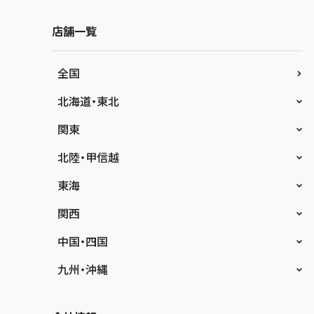
店舗一覧
全国
北海道・東北
スマホスピタル大丸札幌
関東
スマホスピタル宇都宮
北陸・甲信越
スマホスピタル 高崎
スマホスピタルアル・プラザ小松
東海
スマホスピタル鴻巣
スマホスピタル 北陸総合修理センター
スマホスピタル岐阜
関西
スマホスピタル テルル三芳
スマホスピタル 長野
スマホスピタル 浜松
スマホスピタル 大阪梅田
中国・四国
スマホスピタル 熊谷
スマホスピタル静岡パルコ
スマホスピタル by デジホ 梅田地下（うめち
スマホスピタル 松江
九州・沖縄
か）
スマホスピタル ゲオデジタルベース川口元郷
スマホスピタル 藤枝
スマホスピタル岡山駅前
スマホスピタル by デジホ マークイズ福岡も
スマホスピタル京橋
もち