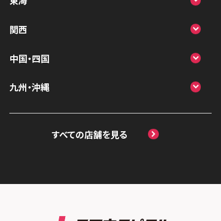
東海
スマホスピタル鴻巣
スマホスピタル 北陸総合修理センター
スマホスピタル岐阜
関西
スマホスピタル テルル三芳
スマホスピタル 長野
スマホスピタル 浜松
スマホスピタル 大阪梅田
スマホスピタル 熊谷
中国・四国
スマホスピタル静岡パルコ
スマホスピタル by デジホ 梅田地下（うめち
スマホスピタル ゲオデジタルベース川口元
スマホスピタル 松江
九州・沖縄
か）
スマホスピタル 藤枝
郷
スマホスピタル岡山駅前
スマホスピタル by デジホ マークイズ福岡
スマホスピタル京橋
スマホスピタル名古屋駅前
スマホスピタル埼玉大宮
ももち
スマホスピタル高松
すべての店舗を見る
スマホスピタル by デジホ天王寺ミオ
スマホスピタル名古屋金山
スマホスピタル テルル蒲生
スマホスピタル 香椎九産大前
スマホスピタル西条
スマホスピタル難波
スマホスピタル 大府
スマホスピタル テルル新越谷
スマホスピタル福岡天神
スマホスピタル高知
スマホスピタル高槻
スマホスピタル 西枇杷島
スマホスピタル テルル草加花栗
スマホスピタル熊本下通
スマホスピタルイオンタウン茨木太田
スマホスピタル 尾張旭
スマホスピタル テルル東川口
スマホスピタル GODOモバイル大分府内町