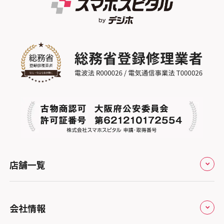
スマホスピタル江坂
スマホスピタル ゲオデジタルベース名古屋
スマホスピタル船橋FACE
スマホスピタル沖縄美里
焼山
スマホスピタルくずはモール
スマホスピタル柏
スマホスピタル知多
スマホスピタルビオルネ枚方
スマホスピタル 佐倉
スマホスピタル平和が丘
スマホスピタル住道オペラパーク
スマホスピタル テルル松戸五香
スマホスピタル春日井勝川
スマホスピタル東大阪ロンモール布施
スマホスピタル テルル南流山
スマホスピタル堺
スマホスピタル テルル宮野木
スマホスピタル 堺出張所
スマホスピタル千葉
店舗一覧
スマホスピタル京都河原町
スマホスピタル 東京大手町
スマホスピタル by デジホ 京都駅前
スマホスピタル 大森
全国
会社情報
スマホスピタル宇治槙島
スマホスピタル練馬
北海道・東北