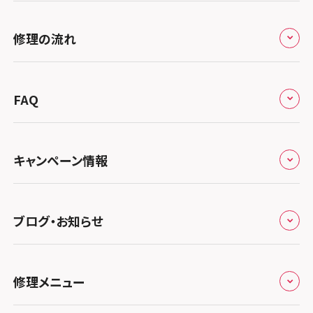
スマホスピタル烏丸
スマホスピタル 神田
修理サービスの特長
スマホスピタル大丸札幌
関東
修理の流れ
スマホスピタル 京都宇治
スマホスピタル三軒茶屋
会社概要
スマホスピタル宇都宮
北陸・甲信越
スマホスピタル 福知山
来店修理の流れ
スマホスピタル秋葉原
総務省登録業者
スマホスピタル 高崎
スマホスピタルアル・プラザ小松
東海
FAQ
スマホスピタル神戸三宮
郵送修理の流れ
スマホスピタル 新宿
スマホスピタル鴻巣
特定商取引法に関する表記
スマホスピタル 北陸総合修理センター
スマホスピタル岐阜
関西
よくあるご質問
スマホスピタル西宮北口
スマホスピタル テルル三芳
スマホスピタル 自由が丘
スマホスピタル 長野
プライバシーポリシー
スマホスピタル 浜松
スマホスピタル 大阪梅田
キャンペーン情報
中国・四国
スマホスピタル by デジホ 姫路キャスパ
スマホスピタル 熊谷
スマホスピタルオリナス錦糸町
スマホスピタル静岡パルコ
郵送修理依頼
スマホスピタル by デジホ 梅田地下（うめちか）
スマホスピタル 松江
九州・沖縄
ノートン申込みキャンペーン
スマホスピタル伊丹
スマホスピタル ゲオデジタルベース川口元郷
スマホスピタル 藤枝
スマホスピタル テルル成増
スマホスピタル京橋
ブログ・お知らせ
スマホスピタル岡山駅前
スマホスピタル by デジホ マークイズ福岡もも
ち
キャンペーン一覧
スマホスピタル奈良生駒
スマホスピタル埼玉大宮
スマホスピタル名古屋駅前
スマホスピタル by デジホ天王寺ミオ
スマホスピタル池袋
スマホスピタル高松
お役立ち情報
スマホスピタル 香椎九産大前
スマホスピタル テルル蒲生
スマホスピタル和歌山
スマホスピタル名古屋金山
修理メニュー
スマホスピタル難波
スマホスピタル西条
スマホスピタル八王子
お知らせ
スマホスピタル福岡天神
スマホスピタル テルル新越谷
スマホスピタル 大府
スマホスピタル高槻