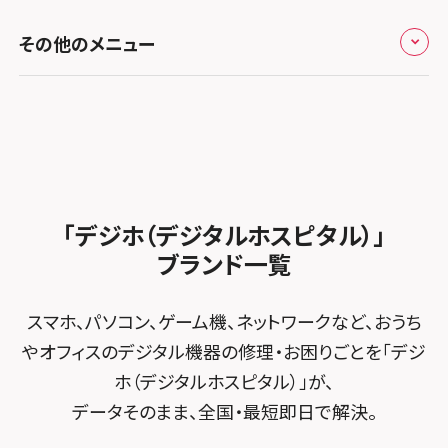
スマホスピタル高知
スマホスピタル町田
修理メニュー トップ
スマホスピタル熊本下通
スマホスピタル テルル草加花栗
スマホスピタル 西枇杷島
その他のメニュー
スマホスピタルイオンタウン茨木太田
スマホスピタル吉祥寺
iPhone修理メニュー
スマホスピタル GODOモバイル大分府内町
スマホスピタル テルル東川口
スマホスピタル 尾張旭
スマホスピタル江坂
スマホスピタル立川
加盟店募集
スマホスピタル沖縄美里
iPad修理メニュー
スマホスピタル船橋FACE
スマホスピタル ゲオデジタルベース名古屋焼山
スマホスピタルくずはモール
スマホスピタル厚木ガーデンシティ
スタッフ募集
Android修理メニュー
スマホスピタル柏
スマホスピタル知多
スマホスピタルビオルネ枚方
スマホスピタルイオン相模原
法人サービス
ゲーム機修理メニュー
スマホスピタル 佐倉
スマホスピタル平和が丘
スマホスピタル住道オペラパーク
「デジホ（デジタルホスピタル）」
スマホスピタル藤沢
FCNTスマートフォン修理
スマホスピタル テルル松戸五香
MacBook修理メニュー
ブランド一覧
スマホスピタル春日井勝川
スマホスピタル東大阪ロンモール布施
スマホスピタル 小田原
POSレジ緊急サポート
スマホスピタル テルル南流山
Surface修理メニュー
スマホスピタル堺
スマホ、パソコン、ゲーム機、ネットワークなど、おうち
スマホスピタル たまプラーザ駅前
スマホスピタル テルル宮野木
やオフィスのデジタル機器の修理・お困りごとを「デジ
スマホスピタル 堺出張所
スマホスピタル 登戸・向ヶ丘遊園
ホ（デジタルホスピタル）」が、
スマホスピタル千葉
スマホスピタル京都河原町
データそのまま、全国・最短即日で解決。
スマホスピタル 武蔵小杉
スマホスピタル 東京大手町
スマホスピタル by デジホ 京都駅前