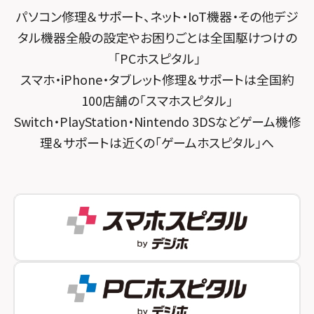
スマホスピタル横浜駅前
パソコン修理＆サポート、ネット・IoT機器・その他デジ
スマホスピタル 大森
スマホスピタル宇治槙島
タル機器全般の設定やお困りごとは全国駆けつけの
スマホスピタル横浜関内
スマホスピタル練馬
スマホスピタル烏丸
「PCホスピタル」
スマホスピタル テルル上大岡
スマホ・iPhone・タブレット修理＆サポートは全国約
スマホスピタル 神田
スマホスピタル 京都宇治
100店舗の「スマホスピタル」
スマホスピタル三軒茶屋
スマホスピタル 福知山
Switch・PlayStation・Nintendo 3DSなどゲーム機修
理＆サポートは近くの「ゲームホスピタル」へ
スマホスピタル秋葉原
スマホスピタル神戸三宮
スマホスピタル 新宿
スマホスピタル西宮北口
スマホスピタル 自由が丘
スマホスピタル by デジホ 姫路キャスパ
スマホスピタルオリナス錦糸町
スマホスピタル伊丹
スマホスピタル テルル成増
スマホスピタル奈良生駒
スマホスピタル池袋
スマホスピタル和歌山