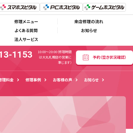
011-213-1153
予約
（空き状況確認）
00〜20:00（修理時間は大丸札幌店の営業に準じます）
修理メニュー
来店修理の流れ
よくある質問
お知らせ
法人サービス
13-1153
10:00〜20:00（修理時間
予約
（空き状況確認）
は大丸札幌店の営業に
準じます）
修理料金
修理事例
お客様の声
お知らせ