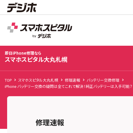
スマホスピタル大丸札幌
店舗TOP
修理料金
修理事例
お客様の声
お知
即日iPhone修理なら
スマホスピタル大丸札幌
TOP
スマホスピタル大丸札幌
修理速報
バッテリー交換修理
iPhone バッテリー交換の疑問は全てこれで解決！純正バッテリーは入手可能？
修理速報