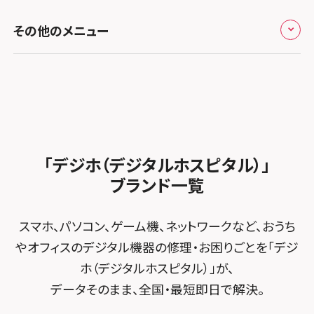
スマホスピタル高槻
スマホスピタル高知
スマホスピタル町田
修理メニュー トップ
スマホスピタル熊本下通
スマホスピタル テルル草加花栗
スマホスピタル 西枇杷島
その他のメニュー
スマホスピタルイオンタウン茨木太田
スマホスピタル吉祥寺
iPhone修理メニュー
スマホスピタル GODOモバイル大分府内町
スマホスピタル テルル東川口
スマホスピタル 尾張旭
スマホスピタル江坂
スマホスピタル立川
加盟店募集
スマホスピタル沖縄美里
iPad修理メニュー
スマホスピタル船橋FACE
スマホスピタル ゲオデジタルベース名古屋焼山
スマホスピタルくずはモール
スマホスピタル厚木ガーデンシティ
スタッフ募集
Android修理メニュー
スマホスピタル柏
スマホスピタル知多
スマホスピタルビオルネ枚方
スマホスピタルイオン相模原
法人サービス
ゲーム機修理メニュー
スマホスピタル 佐倉
スマホスピタル平和が丘
スマホスピタル住道オペラパーク
「デジホ（デジタルホスピタル）」
スマホスピタル藤沢
FCNTスマートフォン修理
スマホスピタル テルル松戸五香
MacBook修理メニュー
ブランド一覧
スマホスピタル春日井勝川
スマホスピタル東大阪ロンモール布施
スマホスピタル 小田原
POSレジ緊急サポート
スマホスピタル テルル南流山
Surface修理メニュー
スマホスピタル堺
スマホ、パソコン、ゲーム機、ネットワークなど、おうち
スマホスピタル たまプラーザ駅前
スマホスピタル テルル宮野木
やオフィスのデジタル機器の修理・お困りごとを「デジ
スマホスピタル 堺出張所
スマホスピタル 登戸・向ヶ丘遊園
ホ（デジタルホスピタル）」が、
スマホスピタル千葉
スマホスピタル京都河原町
データそのまま、全国・最短即日で解決。
スマホスピタル 武蔵小杉
スマホスピタル 東京大手町
スマホスピタル by デジホ 京都駅前