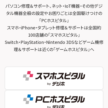
スマホスピタル横浜駅前
パソコン修理＆サポート、ネット・IoT機器・その他デジ
スマホスピタル 大森
スマホスピタル宇治槙島
タル機器全般の設定やお困りごとは全国駆けつけの
スマホスピタル横浜関内
スマホスピタル練馬
スマホスピタル烏丸
「PCホスピタル」
スマホスピタル テルル上大岡
スマホ・iPhone・タブレット修理＆サポートは全国約
スマホスピタル 神田
スマホスピタル 京都宇治
100店舗の「スマホスピタル」
スマホスピタル三軒茶屋
スマホスピタル 福知山
Switch・PlayStation・Nintendo 3DSなどゲーム機修
理＆サポートは近くの「ゲームホスピタル」へ
スマホスピタル秋葉原
スマホスピタル神戸三宮
スマホスピタル 新宿
スマホスピタル西宮北口
スマホスピタル 自由が丘
スマホスピタル by デジホ 姫路キャスパ
スマホスピタルオリナス錦糸町
スマホスピタル伊丹
スマホスピタル テルル成増
スマホスピタル奈良生駒
スマホスピタル池袋
スマホスピタル和歌山