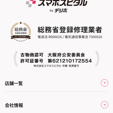
スマホスピタル江坂
スマホスピタル ゲオデジタルベース名古屋
スマホスピタル船橋FACE
スマホスピタル沖縄美里
焼山
スマホスピタルくずはモール
スマホスピタル柏
スマホスピタル知多
スマホスピタルビオルネ枚方
スマホスピタル 佐倉
スマホスピタル平和が丘
スマホスピタル住道オペラパーク
スマホスピタル テルル松戸五香
スマホスピタル春日井勝川
スマホスピタル東大阪ロンモール布施
スマホスピタル テルル南流山
スマホスピタル堺
スマホスピタル テルル宮野木
スマホスピタル 堺出張所
スマホスピタル千葉
店舗一覧
スマホスピタル京都河原町
スマホスピタル 東京大手町
スマホスピタル by デジホ 京都駅前
スマホスピタル 大森
全国
会社情報
スマホスピタル宇治槙島
スマホスピタル練馬
北海道・東北