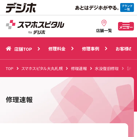
修理料金
修理事例
お客様の声
店舗TOP
メニュー
店舗一覧
修理料金
修理事例
お客様の声
店舗TOP
TOP
スマホスピタル大丸札幌
修理速報
水没復旧修理
【iP
修理速報