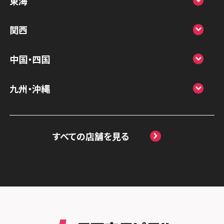
東海
スマホスピタル鴻巣
スマホスピタル 北陸総合修理センター
スマホスピタル岐阜
関西
スマホスピタル テルル三芳
スマホスピタル 長野
スマホスピタル 浜松
スマホスピタル 大阪梅田
スマホスピタル 熊谷
中国・四国
スマホスピタル静岡パルコ
スマホスピタル by デジホ 梅田地下（うめち
スマホスピタル ゲオデジタルベース川口元
スマホスピタル 松江
九州・沖縄
か）
スマホスピタル 藤枝
郷
スマホスピタル岡山駅前
スマホスピタル by デジホ マークイズ福岡
スマホスピタル京橋
スマホスピタル名古屋駅前
スマホスピタル埼玉大宮
ももち
スマホスピタル高松
すべての店舗を見る
スマホスピタル by デジホ天王寺ミオ
スマホスピタル名古屋金山
スマホスピタル テルル蒲生
スマホスピタル 香椎九産大前
スマホスピタル西条
スマホスピタル難波
スマホスピタル 大府
スマホスピタル テルル新越谷
スマホスピタル福岡天神
スマホスピタル高知
スマホスピタル高槻
スマホスピタル 西枇杷島
スマホスピタル テルル草加花栗
スマホスピタル熊本下通
スマホスピタルイオンタウン茨木太田
スマホスピタル 尾張旭
スマホスピタル テルル東川口
スマホスピタル GODOモバイル大分府内町