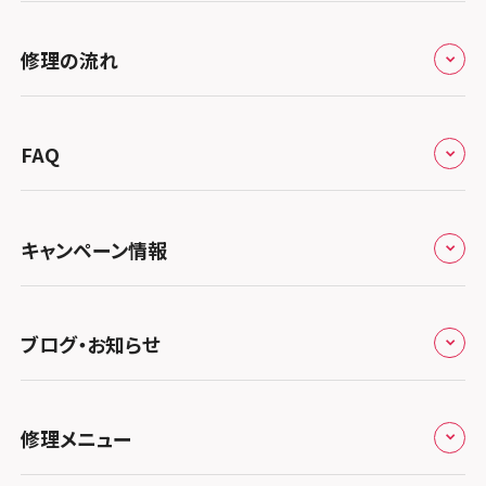
スマホスピタル烏丸
スマホスピタル 神田
修理サービスの特長
スマホスピタル大丸札幌
関東
修理の流れ
スマホスピタル 京都宇治
スマホスピタル三軒茶屋
会社概要
スマホスピタル宇都宮
北陸・甲信越
スマホスピタル 福知山
来店修理の流れ
スマホスピタル秋葉原
総務省登録業者
スマホスピタル 高崎
スマホスピタルアル・プラザ小松
東海
FAQ
スマホスピタル神戸三宮
郵送修理の流れ
スマホスピタル 新宿
スマホスピタル鴻巣
特定商取引法に関する表記
スマホスピタル 北陸総合修理センター
スマホスピタル岐阜
関西
よくあるご質問
スマホスピタル西宮北口
スマホスピタル テルル三芳
スマホスピタル 自由が丘
スマホスピタル 長野
プライバシーポリシー
スマホスピタル 浜松
スマホスピタル 大阪梅田
キャンペーン情報
中国・四国
スマホスピタル by デジホ 姫路キャスパ
スマホスピタル 熊谷
スマホスピタルオリナス錦糸町
スマホスピタル静岡パルコ
郵送修理依頼
スマホスピタル by デジホ 梅田地下（うめちか）
スマホスピタル 松江
九州・沖縄
ノートン申込みキャンペーン
スマホスピタル伊丹
スマホスピタル ゲオデジタルベース川口元郷
スマホスピタル 藤枝
スマホスピタル テルル成増
スマホスピタル京橋
ブログ・お知らせ
スマホスピタル岡山駅前
スマホスピタル by デジホ マークイズ福岡もも
ち
キャンペーン一覧
スマホスピタル奈良生駒
スマホスピタル埼玉大宮
スマホスピタル名古屋駅前
スマホスピタル by デジホ天王寺ミオ
スマホスピタル池袋
スマホスピタル高松
お役立ち情報
スマホスピタル 香椎九産大前
スマホスピタル テルル蒲生
スマホスピタル和歌山
スマホスピタル名古屋金山
修理メニュー
スマホスピタル難波
スマホスピタル西条
スマホスピタル八王子
お知らせ
スマホスピタル福岡天神
スマホスピタル テルル新越谷
スマホスピタル 大府