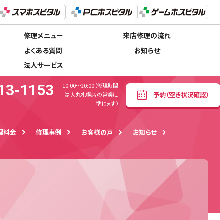
011-213-1153
予約
（空き状況確認）
00〜20:00（修理時間は大丸札幌店の営業に準じます）
修理メニュー
来店修理の流れ
よくある質問
お知らせ
法人サービス
13-1153
10:00〜20:00（修理時間
予約
（空き状況確認）
は大丸札幌店の営業に
準じます）
理料金
修理事例
お客様の声
お知らせ