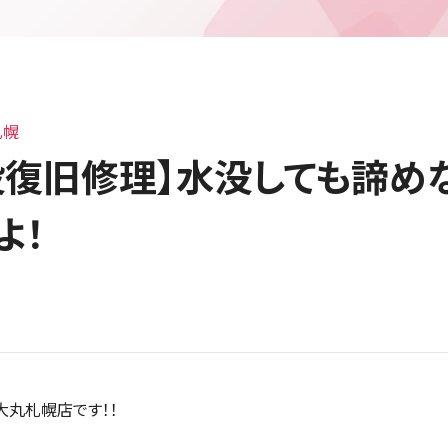
札幌
X水没復旧修理】水没しても諦
よ！
大丸札幌店です！！