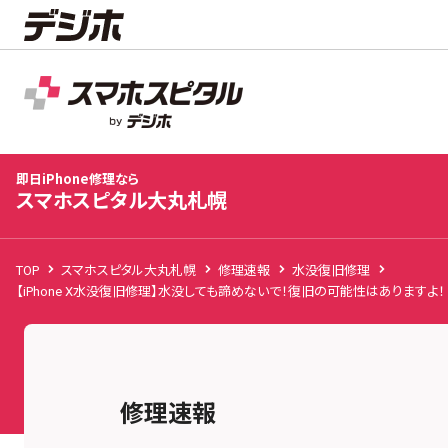
スマホスピタル大丸札幌
店舗TOP
修理料金
修理事例
お客様の声
お知
即日iPhone修理なら
スマホスピタル大丸札幌
TOP
スマホスピタル大丸札幌
修理速報
水没復旧修理
【iPhone X水没復旧修理】水没しても諦めないで！復旧の可能性はありますよ！
修理速報