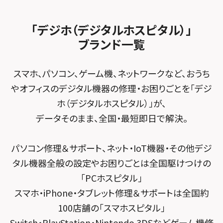
スマホスピタルビオルネ枚方
スマホスピタルイオン相模原
法人サービス
ゲーム機修理メニュー
スマホスピタル 佐倉
スマホスピタル平和が丘
スマホスピタル住道オペラパーク
「デジホ（デジタルホスピタル）」
スマホスピタル藤沢
FCNTスマートフォン修理
スマホスピタル テルル松戸五香
MacBook修理メニュー
ブランド一覧
スマホスピタル春日井勝川
スマホスピタル東大阪ロンモール布施
スマホスピタル 小田原
POSレジ緊急サポート
スマホスピタル テルル南流山
Surface修理メニュー
スマホスピタル堺
スマホ、パソコン、ゲーム機、ネットワークなど、おうち
スマホスピタル たまプラーザ駅前
スマホスピタル テルル宮野木
やオフィスのデジタル機器の修理・お困りごとを「デジ
スマホスピタル 堺出張所
スマホスピタル 登戸・向ヶ丘遊園
ホ（デジタルホスピタル）」が、
スマホスピタル千葉
スマホスピタル京都河原町
データそのまま、全国・最短即日で解決。
スマホスピタル 武蔵小杉
スマホスピタル 東京大手町
スマホスピタル by デジホ 京都駅前
スマホスピタル横浜駅前
パソコン修理＆サポート、ネット・IoT機器・その他デジ
スマホスピタル 大森
スマホスピタル宇治槙島
タル機器全般の設定やお困りごとは全国駆けつけの
スマホスピタル横浜関内
スマホスピタル練馬
スマホスピタル烏丸
「PCホスピタル」
スマホスピタル テルル上大岡
スマホ・iPhone・タブレット修理＆サポートは全国約
スマホスピタル 神田
スマホスピタル 京都宇治
100店舗の「スマホスピタル」
スマホスピタル三軒茶屋
スマホスピタル 福知山
Switch・PlayStation・Nintendo 3DSなどゲーム機修