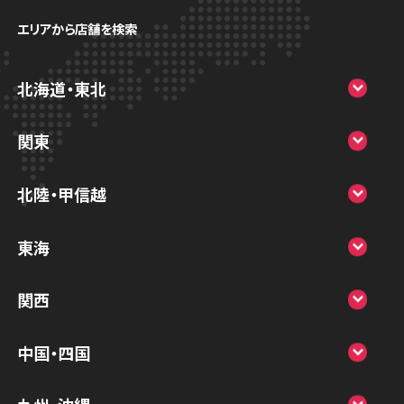
エリアから店舗を検索
北海道・東北
スマホスピタル大丸札幌
関東
スマホスピタル宇都宮
北陸・甲信越
スマホスピタル 高崎
スマホスピタルアル・プラザ小松
東海
スマホスピタル鴻巣
スマホスピタル 北陸総合修理センター
スマホスピタル岐阜
関西
スマホスピタル テルル三芳
スマホスピタル 長野
スマホスピタル 浜松
スマホスピタル 大阪梅田
スマホスピタル 熊谷
中国・四国
スマホスピタル静岡パルコ
スマホスピタル by デジホ 梅田地下（うめち
スマホスピタル ゲオデジタルベース川口元
スマホスピタル 松江