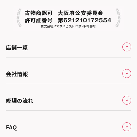
スマホスピタル春日井勝川
スマホスピタル東大阪ロンモール布施
スマホスピタル テルル南流山
スマホスピタル堺
スマホスピタル テルル宮野木
スマホスピタル 堺出張所
スマホスピタル千葉
店舗一覧
スマホスピタル京都河原町
スマホスピタル 東京大手町
スマホスピタル by デジホ 京都駅前
スマホスピタル 大森
全国
会社情報
スマホスピタル宇治槙島
スマホスピタル練馬
北海道・東北
スマホスピタル烏丸
スマホスピタル 神田
修理サービスの特長
スマホスピタル大丸札幌
関東
修理の流れ
スマホスピタル 京都宇治
スマホスピタル三軒茶屋
会社概要
スマホスピタル宇都宮
北陸・甲信越
スマホスピタル 福知山
来店修理の流れ
スマホスピタル秋葉原
総務省登録業者
スマホスピタル 高崎
スマホスピタルアル・プラザ小松
東海
FAQ
スマホスピタル神戸三宮
郵送修理の流れ