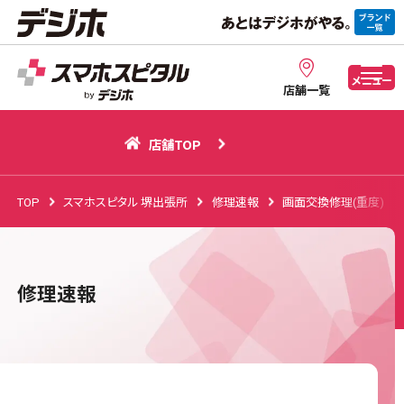
店舗TOP
メニュー
店舗一覧
店舗TOP
TOP
スマホスピタル 堺出張所
修理速報
画面交換修理(重度)
修理速報