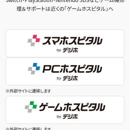
理＆サポートは近くの「ゲームホスピタル」へ
スマホスピタル秋葉原
スマホスピタル神戸三宮
スマホスピタル 新宿
スマホスピタル西宮北口
スマホスピタル 自由が丘
スマホスピタル by デジホ 姫路キャスパ
スマホスピタルオリナス錦糸町
スマホスピタル伊丹
スマホスピタル テルル成増
スマホスピタル奈良生駒
スマホスピタル池袋
スマホスピタル和歌山
スマホスピタル八王子
※外部サイトに遷移します
スマホスピタル町田
スマホスピタル吉祥寺
スマホスピタル立川
※外部サイトに遷移します