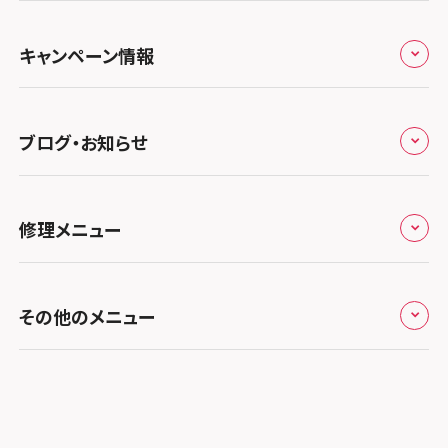
スマホスピタル 新宿
スマホスピタル鴻巣
特定商取引法に関する表記
スマホスピタル 北陸総合修理センター
スマホスピタル岐阜
関西
よくあるご質問
スマホスピタル西宮北口
スマホスピタル テルル三芳
スマホスピタル 自由が丘
スマホスピタル 長野
プライバシーポリシー
スマホスピタル 浜松
スマホスピタル 大阪梅田
キャンペーン情報
中国・四国
スマホスピタル by デジホ 姫路キャスパ
スマホスピタル 熊谷
スマホスピタルオリナス錦糸町
スマホスピタル静岡パルコ
郵送修理依頼
スマホスピタル by デジホ 梅田地下（うめちか）
スマホスピタル 松江
九州・沖縄
ノートン申込みキャンペーン
スマホスピタル伊丹
スマホスピタル ゲオデジタルベース川口元郷
スマホスピタル 藤枝
スマホスピタル テルル成増
スマホスピタル京橋
ブログ・お知らせ
スマホスピタル岡山駅前
スマホスピタル by デジホ マークイズ福岡もも
ち
キャンペーン一覧
スマホスピタル奈良生駒
スマホスピタル埼玉大宮
スマホスピタル名古屋駅前
スマホスピタル by デジホ天王寺ミオ
スマホスピタル池袋
スマホスピタル高松
お役立ち情報
スマホスピタル 香椎九産大前
スマホスピタル テルル蒲生
スマホスピタル和歌山
スマホスピタル名古屋金山
修理メニュー
スマホスピタル難波
スマホスピタル西条
スマホスピタル八王子
お知らせ
スマホスピタル福岡天神
スマホスピタル テルル新越谷
スマホスピタル 大府
スマホスピタル高槻
スマホスピタル高知
スマホスピタル町田
修理メニュー トップ
スマホスピタル熊本下通
スマホスピタル テルル草加花栗
スマホスピタル 西枇杷島
その他のメニュー
スマホスピタルイオンタウン茨木太田
スマホスピタル吉祥寺
iPhone修理メニュー
スマホスピタル GODOモバイル大分府内町
スマホスピタル テルル東川口
スマホスピタル 尾張旭
スマホスピタル江坂
スマホスピタル立川
加盟店募集
スマホスピタル沖縄美里
iPad修理メニュー
スマホスピタル船橋FACE
スマホスピタル ゲオデジタルベース名古屋焼山
スマホスピタルくずはモール
スマホスピタル厚木ガーデンシティ
スタッフ募集
Android修理メニュー
スマホスピタル柏
スマホスピタル知多