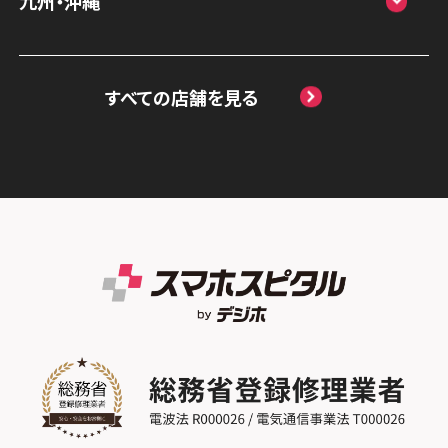
九州・沖縄
か）
スマホスピタル 藤枝
郷
スマホスピタル岡山駅前
スマホスピタル by デジホ マークイズ福岡
スマホスピタル京橋
スマホスピタル名古屋駅前
スマホスピタル埼玉大宮
ももち
スマホスピタル高松
すべての店舗を見る
スマホスピタル by デジホ天王寺ミオ
スマホスピタル名古屋金山
スマホスピタル テルル蒲生
スマホスピタル 香椎九産大前
スマホスピタル西条
スマホスピタル難波
スマホスピタル 大府
スマホスピタル テルル新越谷
スマホスピタル福岡天神
スマホスピタル高知
スマホスピタル高槻
スマホスピタル 西枇杷島
スマホスピタル テルル草加花栗
スマホスピタル熊本下通
スマホスピタルイオンタウン茨木太田
スマホスピタル 尾張旭
スマホスピタル テルル東川口
スマホスピタル GODOモバイル大分府内町
スマホスピタル江坂
スマホスピタル ゲオデジタルベース名古屋
スマホスピタル船橋FACE
スマホスピタル沖縄美里
焼山
スマホスピタルくずはモール
スマホスピタル柏
スマホスピタル知多
スマホスピタルビオルネ枚方
スマホスピタル 佐倉
スマホスピタル平和が丘
スマホスピタル住道オペラパーク
スマホスピタル テルル松戸五香