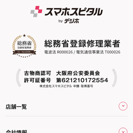
スマホスピタル テルル東川口
スマホスピタル GODOモバイル大分府内町
スマホスピタル江坂
スマホスピタル ゲオデジタルベース名古屋
スマホスピタル船橋FACE
スマホスピタル沖縄美里
焼山
スマホスピタルくずはモール
スマホスピタル柏
スマホスピタル知多
スマホスピタルビオルネ枚方
スマホスピタル 佐倉
スマホスピタル平和が丘
スマホスピタル住道オペラパーク
スマホスピタル テルル松戸五香
スマホスピタル春日井勝川
スマホスピタル東大阪ロンモール布施
スマホスピタル テルル南流山
スマホスピタル堺
スマホスピタル テルル宮野木
スマホスピタル 堺出張所
スマホスピタル千葉
店舗一覧
スマホスピタル京都河原町
スマホスピタル 東京大手町
スマホスピタル by デジホ 京都駅前
スマホスピタル 大森
全国
会社情報