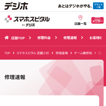
修理料金
修理速報
お客様の声
店舗TOP
メニュー
店舗一覧
修理料金
修理速報
お客様の声
店舗TOP
TOP
スマホスピタル 武蔵小杉
修理速報
ゲーム機修理
【Sw
修理速報