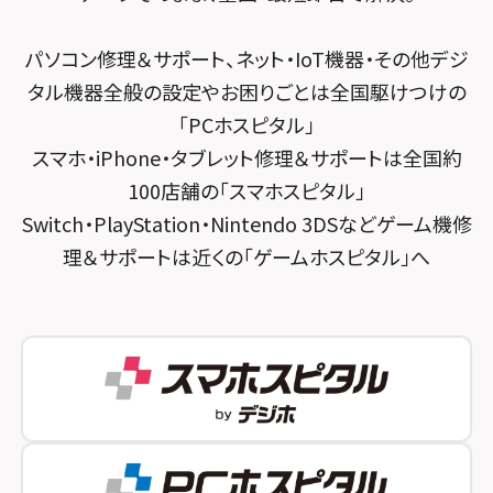
スマホスピタル 武蔵小杉
スマホスピタル 東京大手町
スマホスピタル by デジホ 京都駅前
スマホスピタル横浜駅前
パソコン修理＆サポート、ネット・IoT機器・その他デジ
スマホスピタル 大森
スマホスピタル宇治槙島
タル機器全般の設定やお困りごとは全国駆けつけの
スマホスピタル横浜関内
スマホスピタル練馬
スマホスピタル烏丸
「PCホスピタル」
スマホスピタル テルル上大岡
スマホ・iPhone・タブレット修理＆サポートは全国約
スマホスピタル 神田
スマホスピタル 京都宇治
100店舗の「スマホスピタル」
スマホスピタル三軒茶屋
スマホスピタル 福知山
Switch・PlayStation・Nintendo 3DSなどゲーム機修
理＆サポートは近くの「ゲームホスピタル」へ
スマホスピタル秋葉原
スマホスピタル神戸三宮
スマホスピタル 新宿
スマホスピタル西宮北口
スマホスピタル 自由が丘
スマホスピタル by デジホ 姫路キャスパ
スマホスピタルオリナス錦糸町
スマホスピタル伊丹
スマホスピタル テルル成増
スマホスピタル奈良生駒