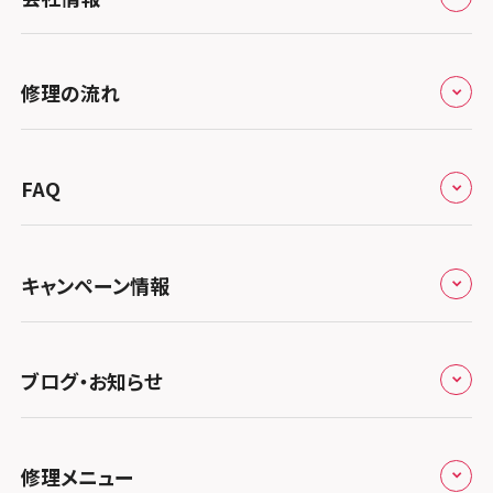
スマホスピタル宇治槙島
スマホスピタル練馬
北海道・東北
スマホスピタル烏丸
スマホスピタル 神田
修理サービスの特長
スマホスピタル大丸札幌
関東
修理の流れ
スマホスピタル 京都宇治
スマホスピタル三軒茶屋
会社概要
スマホスピタル宇都宮
北陸・甲信越
スマホスピタル 福知山
来店修理の流れ
スマホスピタル秋葉原
総務省登録業者
スマホスピタル 高崎
スマホスピタルアル・プラザ小松
東海
FAQ
スマホスピタル神戸三宮
郵送修理の流れ
スマホスピタル 新宿
スマホスピタル鴻巣
特定商取引法に関する表記
スマホスピタル 北陸総合修理センター
スマホスピタル岐阜
関西
よくあるご質問
スマホスピタル西宮北口
スマホスピタル テルル三芳
スマホスピタル 自由が丘
スマホスピタル 長野
プライバシーポリシー
スマホスピタル 浜松
スマホスピタル 大阪梅田
キャンペーン情報
中国・四国
スマホスピタル by デジホ 姫路キャスパ
スマホスピタル 熊谷
スマホスピタルオリナス錦糸町
スマホスピタル静岡パルコ
郵送修理依頼
スマホスピタル by デジホ 梅田地下（うめちか）
スマホスピタル 松江
九州・沖縄
ノートン申込みキャンペーン
スマホスピタル伊丹
スマホスピタル ゲオデジタルベース川口元郷
スマホスピタル 藤枝
スマホスピタル テルル成増
スマホスピタル京橋
ブログ・お知らせ
スマホスピタル岡山駅前
スマホスピタル by デジホ マークイズ福岡もも
ち
キャンペーン一覧
スマホスピタル奈良生駒
スマホスピタル埼玉大宮
スマホスピタル名古屋駅前
スマホスピタル by デジホ天王寺ミオ
スマホスピタル池袋
スマホスピタル高松
お役立ち情報
スマホスピタル 香椎九産大前
スマホスピタル テルル蒲生
スマホスピタル和歌山
スマホスピタル名古屋金山
修理メニュー
スマホスピタル難波
スマホスピタル西条
スマホスピタル八王子