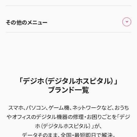
お知らせ
スマホスピタル福岡天神
スマホスピタル テルル新越谷
スマホスピタル 大府
スマホスピタル高槻
スマホスピタル高知
スマホスピタル町田
修理メニュー トップ
スマホスピタル熊本下通
スマホスピタル テルル草加花栗
スマホスピタル 西枇杷島
その他のメニュー
スマホスピタルイオンタウン茨木太田
スマホスピタル吉祥寺
iPhone修理メニュー
スマホスピタル GODOモバイル大分府内町
スマホスピタル テルル東川口
スマホスピタル 尾張旭
スマホスピタル江坂
スマホスピタル立川
加盟店募集
スマホスピタル沖縄美里
iPad修理メニュー
スマホスピタル船橋FACE
スマホスピタル ゲオデジタルベース名古屋焼山
スマホスピタルくずはモール
スマホスピタル厚木ガーデンシティ
スタッフ募集
Android修理メニュー
スマホスピタル柏
スマホスピタル知多
スマホスピタルビオルネ枚方
スマホスピタルイオン相模原
法人サービス
ゲーム機修理メニュー
スマホスピタル 佐倉
スマホスピタル平和が丘
スマホスピタル住道オペラパーク
「デジホ（デジタルホスピタル）」
スマホスピタル藤沢
FCNTスマートフォン修理
スマホスピタル テルル松戸五香
MacBook修理メニュー
ブランド一覧
スマホスピタル春日井勝川
スマホスピタル東大阪ロンモール布施
スマホスピタル 小田原
POSレジ緊急サポート
スマホスピタル テルル南流山
Surface修理メニュー
スマホスピタル堺
スマホ、パソコン、ゲーム機、ネットワークなど、おうち
スマホスピタル たまプラーザ駅前
スマホスピタル テルル宮野木
やオフィスのデジタル機器の修理・お困りごとを「デジ
スマホスピタル 堺出張所
スマホスピタル 登戸・向ヶ丘遊園
ホ（デジタルホスピタル）」が、
スマホスピタル千葉
スマホスピタル京都河原町
データそのまま、全国・最短即日で解決。