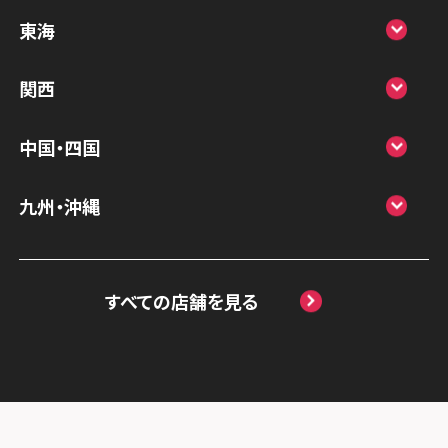
スマホスピタル 高崎
スマホスピタルアル・プラザ小松
東海
スマホスピタル鴻巣
スマホスピタル 北陸総合修理センター
スマホスピタル岐阜
関西
スマホスピタル テルル三芳
スマホスピタル 長野
スマホスピタル 浜松
スマホスピタル 大阪梅田
スマホスピタル 熊谷
中国・四国
スマホスピタル静岡パルコ
スマホスピタル by デジホ 梅田地下（うめち
スマホスピタル ゲオデジタルベース川口元
スマホスピタル 松江
九州・沖縄
か）
スマホスピタル 藤枝
郷
スマホスピタル岡山駅前
スマホスピタル by デジホ マークイズ福岡
スマホスピタル京橋
スマホスピタル名古屋駅前
スマホスピタル埼玉大宮
ももち
スマホスピタル高松
すべての店舗を見る
スマホスピタル by デジホ天王寺ミオ
スマホスピタル名古屋金山
スマホスピタル テルル蒲生
スマホスピタル 香椎九産大前
スマホスピタル西条
スマホスピタル難波
スマホスピタル 大府
スマホスピタル テルル新越谷
スマホスピタル福岡天神
スマホスピタル高知
スマホスピタル高槻
スマホスピタル 西枇杷島
スマホスピタル テルル草加花栗
スマホスピタル熊本下通
スマホスピタルイオンタウン茨木太田
スマホスピタル 尾張旭