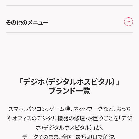
お知らせ
スマホスピタル福岡天神
スマホスピタル テルル新越谷
スマホスピタル 大府
スマホスピタル高槻
スマホスピタル高知
修理メニュー トップ
スマホスピタル熊本下通
スマホスピタル テルル草加花栗
スマホスピタル 西枇杷島
その他のメニュー
スマホスピタルイオンタウン茨木太田
iPhone修理メニュー
スマホスピタル GODOモバイル大分府内町
スマホスピタル テルル東川口
スマホスピタル 尾張旭
スマホスピタル江坂
加盟店募集
スマホスピタル沖縄美里
iPad修理メニュー
スマホスピタル船橋FACE
スマホスピタル ゲオデジタルベース名古屋焼山
スマホスピタルくずはモール
スタッフ募集
Android修理メニュー
スマホスピタル柏
スマホスピタル知多
スマホスピタルビオルネ枚方
法人サービス
ゲーム機修理メニュー
スマホスピタル 佐倉
スマホスピタル平和が丘
スマホスピタル住道オペラパーク
「デジホ（デジタルホスピタル）」
FCNTスマートフォン修理
スマホスピタル テルル松戸五香
MacBook修理メニュー
ブランド一覧
スマホスピタル春日井勝川
スマホスピタル東大阪ロンモール布施
POSレジ緊急サポート
スマホスピタル テルル南流山
Surface修理メニュー
スマホスピタル堺
スマホ、パソコン、ゲーム機、ネットワークなど、おうち
スマホスピタル テルル宮野木
やオフィスのデジタル機器の修理・お困りごとを「デジ
スマホスピタル 堺出張所
ホ（デジタルホスピタル）」が、
スマホスピタル千葉
スマホスピタル京都河原町
データそのまま、全国・最短即日で解決。