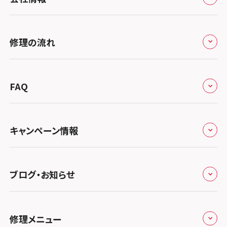
北海道・東北
修理サービスの特長
スマホスピタル大丸札幌
関東
修理の流れ
会社概要
スマホスピタル宇都宮
北陸・甲信越
来店修理の流れ
総務省登録業者
スマホスピタル 高崎
スマホスピタルアル・プラザ小松
東海
FAQ
郵送修理の流れ
スマホスピタル鴻巣
特定商取引法に関する表記
スマホスピタル 北陸総合修理センター
スマホスピタル岐阜
関西
よくあるご質問
スマホスピタル テルル三芳
スマホスピタル 長野
プライバシーポリシー
スマホスピタル 浜松
スマホスピタル 大阪梅田
キャンペーン情報
中国・四国
スマホスピタル 熊谷
スマホスピタル静岡パルコ
郵送修理依頼
スマホスピタル by デジホ 梅田地下（うめちか）
スマホスピタル 松江
九州・沖縄
ノートン申込みキャンペーン
スマホスピタル ゲオデジタルベース川口元郷
スマホスピタル 藤枝
スマホスピタル京橋
ブログ・お知らせ
スマホスピタル岡山駅前
スマホスピタル by デジホ マークイズ福岡もも
ち
キャンペーン一覧
スマホスピタル埼玉大宮
スマホスピタル名古屋駅前
スマホスピタル by デジホ天王寺ミオ
スマホスピタル高松
お役立ち情報
スマホスピタル 香椎九産大前
スマホスピタル テルル蒲生
スマホスピタル名古屋金山
修理メニュー
スマホスピタル難波
スマホスピタル西条