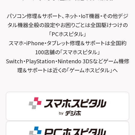
スマホスピタル 東京大手町
スマホスピタル by デジホ 京都駅前
パソコン修理＆サポート、ネット・IoT機器・その他デジ
スマホスピタル 大森
スマホスピタル宇治槙島
タル機器全般の設定やお困りごとは全国駆けつけの
スマホスピタル練馬
スマホスピタル烏丸
「PCホスピタル」
スマホ・iPhone・タブレット修理＆サポートは全国約
スマホスピタル 神田
スマホスピタル 京都宇治
100店舗の「スマホスピタル」
スマホスピタル三軒茶屋
スマホスピタル 福知山
Switch・PlayStation・Nintendo 3DSなどゲーム機修
理＆サポートは近くの「ゲームホスピタル」へ
スマホスピタル秋葉原
スマホスピタル神戸三宮
スマホスピタル 新宿
スマホスピタル西宮北口
スマホスピタル 自由が丘
スマホスピタル by デジホ 姫路キャスパ
スマホスピタルオリナス錦糸町
スマホスピタル伊丹
スマホスピタル テルル成増
スマホスピタル奈良生駒