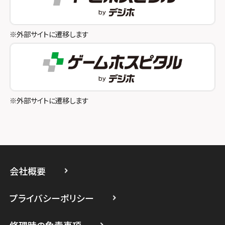
スマホスピタル池袋
スマホスピタル和歌山
スマホスピタル八王子
※外部サイトに遷移します
スマホスピタル町田
スマホスピタル吉祥寺
スマホスピタル立川
※外部サイトに遷移します
スマホスピタル厚木ガーデンシティ
スマホスピタルイオン相模原
スマホスピタル藤沢
会社概要
スマホスピタル 小田原
プライバシーポリシー
スマホスピタル たまプラーザ駅前
修理時の免責事項
スマホスピタル 登戸・向ヶ丘遊園