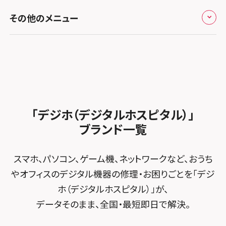
修理メニュー トップ
スマホスピタル熊本下通
スマホスピタル テルル草加花栗
スマホスピタル 西枇杷島
その他のメニュー
スマホスピタルイオンタウン茨木太田
iPhone修理メニュー
スマホスピタル GODOモバイル大分府内町
スマホスピタル テルル東川口
スマホスピタル 尾張旭
スマホスピタル江坂
加盟店募集
スマホスピタル沖縄美里
iPad修理メニュー
スマホスピタル船橋FACE
スマホスピタル ゲオデジタルベース名古屋焼山
スマホスピタルくずはモール
スタッフ募集
Android修理メニュー
スマホスピタル柏
スマホスピタル知多
スマホスピタルビオルネ枚方
法人サービス
ゲーム機修理メニュー
スマホスピタル 佐倉
スマホスピタル平和が丘
スマホスピタル住道オペラパーク
「デジホ（デジタルホスピタル）」
FCNTスマートフォン修理
スマホスピタル テルル松戸五香
MacBook修理メニュー
ブランド一覧
スマホスピタル春日井勝川
スマホスピタル東大阪ロンモール布施
POSレジ緊急サポート
スマホスピタル テルル南流山
Surface修理メニュー
スマホスピタル堺
スマホ、パソコン、ゲーム機、ネットワークなど、おうち
スマホスピタル テルル宮野木
やオフィスのデジタル機器の修理・お困りごとを「デジ
スマホスピタル 堺出張所
ホ（デジタルホスピタル）」が、
スマホスピタル千葉
スマホスピタル京都河原町
データそのまま、全国・最短即日で解決。
スマホスピタル 東京大手町
スマホスピタル by デジホ 京都駅前