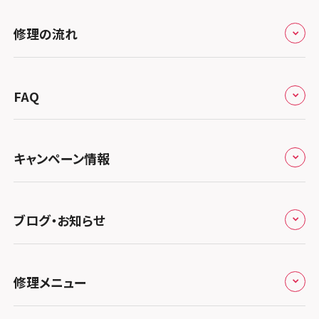
修理サービスの特長
スマホスピタル大丸札幌
関東
修理の流れ
会社概要
スマホスピタル宇都宮
北陸・甲信越
来店修理の流れ
総務省登録業者
スマホスピタル 高崎
スマホスピタルアル・プラザ小松
東海
FAQ
郵送修理の流れ
スマホスピタル鴻巣
特定商取引法に関する表記
スマホスピタル 北陸総合修理センター
スマホスピタル岐阜
関西
よくあるご質問
スマホスピタル テルル三芳
スマホスピタル 長野
プライバシーポリシー
スマホスピタル 浜松
スマホスピタル 大阪梅田
キャンペーン情報
中国・四国
スマホスピタル 熊谷
スマホスピタル静岡パルコ
郵送修理依頼
スマホスピタル by デジホ 梅田地下（うめちか）
スマホスピタル 松江
九州・沖縄
ノートン申込みキャンペーン
スマホスピタル ゲオデジタルベース川口元郷
スマホスピタル 藤枝
スマホスピタル京橋
ブログ・お知らせ
スマホスピタル岡山駅前
スマホスピタル by デジホ マークイズ福岡もも
ち
キャンペーン一覧
スマホスピタル埼玉大宮
スマホスピタル名古屋駅前
スマホスピタル by デジホ天王寺ミオ
スマホスピタル高松
お役立ち情報
スマホスピタル 香椎九産大前
スマホスピタル テルル蒲生
スマホスピタル名古屋金山
修理メニュー
スマホスピタル難波
スマホスピタル西条
お知らせ
スマホスピタル福岡天神
スマホスピタル テルル新越谷
スマホスピタル 大府
スマホスピタル高槻
スマホスピタル高知