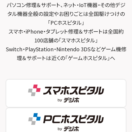
パソコン修理＆サポート、ネット・IoT機器・その他デジ
スマホスピタル 大森
スマホスピタル宇治槙島
タル機器全般の設定やお困りごとは全国駆けつけの
スマホスピタル練馬
スマホスピタル烏丸
「PCホスピタル」
スマホ・iPhone・タブレット修理＆サポートは全国約
スマホスピタル 神田
スマホスピタル 京都宇治
100店舗の「スマホスピタル」
スマホスピタル三軒茶屋
スマホスピタル 福知山
Switch・PlayStation・Nintendo 3DSなどゲーム機修
理＆サポートは近くの「ゲームホスピタル」へ
スマホスピタル秋葉原
スマホスピタル神戸三宮
スマホスピタル 新宿
スマホスピタル西宮北口
スマホスピタル 自由が丘
スマホスピタル by デジホ 姫路キャスパ
スマホスピタルオリナス錦糸町
スマホスピタル伊丹
スマホスピタル テルル成増
スマホスピタル奈良生駒
スマホスピタル池袋
スマホスピタル和歌山