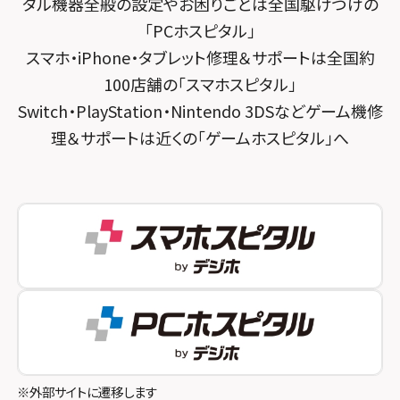
タル機器全般の設定やお困りごとは全国駆けつけの
スマホスピタル練馬
スマホスピタル烏丸
「PCホスピタル」
スマホ・iPhone・タブレット修理＆サポートは全国約
スマホスピタル 神田
スマホスピタル 京都宇治
100店舗の「スマホスピタル」
スマホスピタル三軒茶屋
スマホスピタル 福知山
Switch・PlayStation・Nintendo 3DSなどゲーム機修
理＆サポートは近くの「ゲームホスピタル」へ
スマホスピタル秋葉原
スマホスピタル神戸三宮
スマホスピタル 新宿
スマホスピタル西宮北口
スマホスピタル 自由が丘
スマホスピタル by デジホ 姫路キャスパ
スマホスピタルオリナス錦糸町
スマホスピタル伊丹
スマホスピタル テルル成増
スマホスピタル奈良生駒
スマホスピタル池袋
スマホスピタル和歌山
スマホスピタル八王子
※外部サイトに遷移します