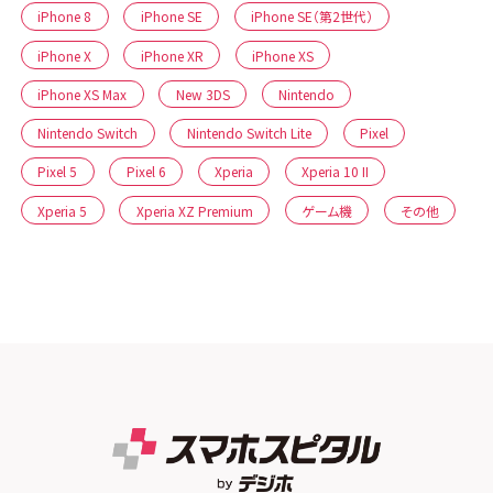
iPhone 8
iPhone SE
iPhone SE（第2世代）
iPhone X
iPhone XR
iPhone XS
iPhone XS Max
New 3DS
Nintendo
Nintendo Switch
Nintendo Switch Lite
Pixel
Pixel 5
Pixel 6
Xperia
Xperia 10 II
Xperia 5
Xperia XZ Premium
ゲーム機
その他