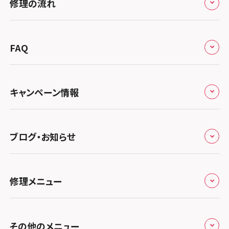
修理の流れ
会社概要
スマホスピタル宇都宮
北陸・甲信越
来店修理の流れ
総務省登録業者
スマホスピタル 高崎
スマホスピタルアル・プラザ小松
東海
FAQ
郵送修理の流れ
スマホスピタル鴻巣
特定商取引法に関する表記
スマホスピタル 北陸総合修理センター
スマホスピタル岐阜
関西
よくあるご質問
スマホスピタル テルル三芳
スマホスピタル 長野
プライバシーポリシー
スマホスピタル 浜松
スマホスピタル 大阪梅田
キャンペーン情報
中国・四国
スマホスピタル 熊谷
スマホスピタル静岡パルコ
郵送修理依頼
スマホスピタル by デジホ 梅田地下（うめちか）
スマホスピタル 松江
九州・沖縄
ノートン申込みキャンペーン
スマホスピタル ゲオデジタルベース川口元郷
スマホスピタル 藤枝
スマホスピタル京橋
ブログ・お知らせ
スマホスピタル岡山駅前
スマホスピタル by デジホ マークイズ福岡もも
ち
キャンペーン一覧
スマホスピタル埼玉大宮
スマホスピタル名古屋駅前
スマホスピタル by デジホ天王寺ミオ
スマホスピタル高松
お役立ち情報
スマホスピタル 香椎九産大前
スマホスピタル テルル蒲生
スマホスピタル名古屋金山
修理メニュー
スマホスピタル難波
スマホスピタル西条
お知らせ
スマホスピタル福岡天神
スマホスピタル テルル新越谷
スマホスピタル 大府
スマホスピタル高槻
スマホスピタル高知
修理メニュー トップ
スマホスピタル熊本下通
スマホスピタル テルル草加花栗
スマホスピタル 西枇杷島
その他のメニュー
スマホスピタルイオンタウン茨木太田