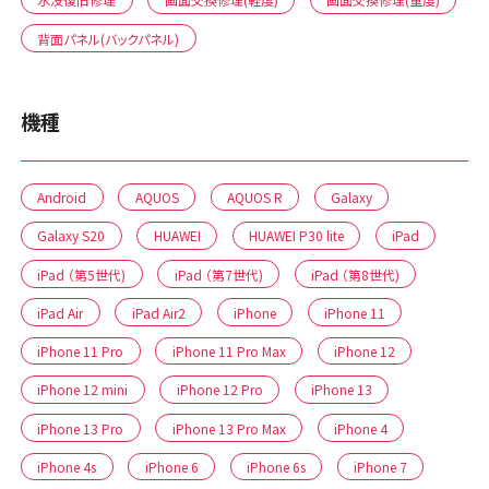
背面パネル(バックパネル)
機種
Android
AQUOS
AQUOS R
Galaxy
Galaxy S20
HUAWEI
HUAWEI P30 lite
iPad
iPad （第5世代)
iPad （第7世代)
iPad （第8世代)
iPad Air
iPad Air2
iPhone
iPhone 11
iPhone 11 Pro
iPhone 11 Pro Max
iPhone 12
iPhone 12 mini
iPhone 12 Pro
iPhone 13
iPhone 13 Pro
iPhone 13 Pro Max
iPhone 4
iPhone 4s
iPhone 6
iPhone 6s
iPhone 7