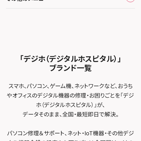
iPhone修理メニュー
スマホスピタル GODOモバイル大分府内町
スマホスピタル テルル東川口
スマホスピタル 尾張旭
スマホスピタル江坂
加盟店募集
スマホスピタル沖縄美里
iPad修理メニュー
スマホスピタル船橋FACE
スマホスピタル ゲオデジタルベース名古屋焼山
スマホスピタルくずはモール
スタッフ募集
Android修理メニュー
スマホスピタル柏
スマホスピタル知多
スマホスピタルビオルネ枚方
法人サービス
ゲーム機修理メニュー
スマホスピタル 佐倉
スマホスピタル平和が丘
スマホスピタル住道オペラパーク
「デジホ（デジタルホスピタル）」
FCNTスマートフォン修理
スマホスピタル テルル松戸五香
MacBook修理メニュー
ブランド一覧
スマホスピタル春日井勝川
スマホスピタル東大阪ロンモール布施
POSレジ緊急サポート
スマホスピタル テルル南流山
Surface修理メニュー
スマホスピタル堺
スマホ、パソコン、ゲーム機、ネットワークなど、おうち
スマホスピタル テルル宮野木
やオフィスのデジタル機器の修理・お困りごとを「デジ
スマホスピタル 堺出張所
ホ（デジタルホスピタル）」が、
スマホスピタル千葉
スマホスピタル京都河原町
データそのまま、全国・最短即日で解決。
スマホスピタル 東京大手町
スマホスピタル by デジホ 京都駅前
パソコン修理＆サポート、ネット・IoT機器・その他デジ
スマホスピタル 大森
スマホスピタル宇治槙島