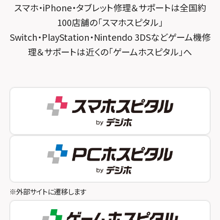
スマホ・iPhone・タブレット修理＆サポートは全国約
スマホスピタル 神田
スマホスピタル 京都宇治
100店舗の「スマホスピタル」
スマホスピタル三軒茶屋
スマホスピタル 福知山
Switch・PlayStation・Nintendo 3DSなどゲーム機修
理＆サポートは近くの「ゲームホスピタル」へ
スマホスピタル秋葉原
スマホスピタル神戸三宮
スマホスピタル 新宿
スマホスピタル西宮北口
スマホスピタル 自由が丘
スマホスピタル by デジホ 姫路キャスパ
スマホスピタルオリナス錦糸町
スマホスピタル伊丹
スマホスピタル テルル成増
スマホスピタル奈良生駒
スマホスピタル池袋
スマホスピタル和歌山
スマホスピタル八王子
※外部サイトに遷移します
スマホスピタル町田