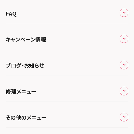
来店修理の流れ
総務省登録業者
スマホスピタル 高崎
スマホスピタルアル・プラザ小松
東海
FAQ
郵送修理の流れ
スマホスピタル鴻巣
特定商取引法に関する表記
スマホスピタル 北陸総合修理センター
スマホスピタル岐阜
関西
よくあるご質問
スマホスピタル テルル三芳
スマホスピタル 長野
プライバシーポリシー
スマホスピタル 浜松
スマホスピタル 大阪梅田
キャンペーン情報
中国・四国
スマホスピタル 熊谷
スマホスピタル静岡パルコ
郵送修理依頼
スマホスピタル by デジホ 梅田地下（うめちか）
スマホスピタル 松江
九州・沖縄
ノートン申込みキャンペーン
スマホスピタル ゲオデジタルベース川口元郷
スマホスピタル 藤枝
スマホスピタル京橋
ブログ・お知らせ
スマホスピタル岡山駅前
スマホスピタル by デジホ マークイズ福岡もも
ち
キャンペーン一覧
スマホスピタル埼玉大宮
スマホスピタル名古屋駅前
スマホスピタル by デジホ天王寺ミオ
スマホスピタル高松
お役立ち情報
スマホスピタル 香椎九産大前
スマホスピタル テルル蒲生
スマホスピタル名古屋金山
修理メニュー
スマホスピタル難波
スマホスピタル西条
お知らせ
スマホスピタル福岡天神
スマホスピタル テルル新越谷
スマホスピタル 大府
スマホスピタル高槻
スマホスピタル高知
修理メニュー トップ
スマホスピタル熊本下通
スマホスピタル テルル草加花栗
スマホスピタル 西枇杷島
その他のメニュー
スマホスピタルイオンタウン茨木太田
iPhone修理メニュー
スマホスピタル GODOモバイル大分府内町
スマホスピタル テルル東川口
スマホスピタル 尾張旭
スマホスピタル江坂