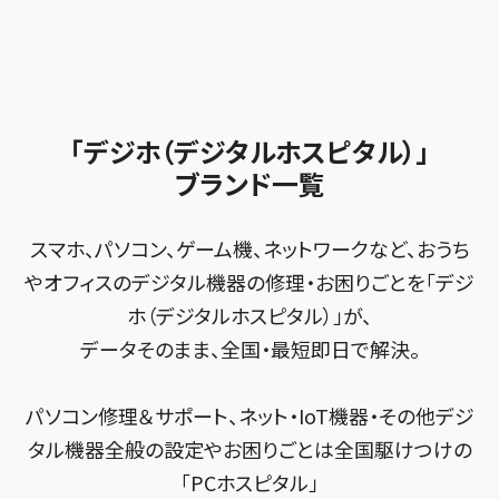
加盟店募集
スマホスピタル沖縄美里
iPad修理メニュー
スマホスピタル船橋FACE
スマホスピタル ゲオデジタルベース名古屋焼山
スマホスピタルくずはモール
スタッフ募集
Android修理メニュー
スマホスピタル柏
スマホスピタル知多
スマホスピタルビオルネ枚方
法人サービス
ゲーム機修理メニュー
スマホスピタル 佐倉
スマホスピタル平和が丘
スマホスピタル住道オペラパーク
「デジホ（デジタルホスピタル）」
FCNTスマートフォン修理
スマホスピタル テルル松戸五香
MacBook修理メニュー
ブランド一覧
スマホスピタル春日井勝川
スマホスピタル東大阪ロンモール布施
POSレジ緊急サポート
スマホスピタル テルル南流山
Surface修理メニュー
スマホスピタル堺
スマホ、パソコン、ゲーム機、ネットワークなど、おうち
スマホスピタル テルル宮野木
やオフィスのデジタル機器の修理・お困りごとを「デジ
スマホスピタル 堺出張所
ホ（デジタルホスピタル）」が、
スマホスピタル千葉
スマホスピタル京都河原町
データそのまま、全国・最短即日で解決。
スマホスピタル 東京大手町
スマホスピタル by デジホ 京都駅前
パソコン修理＆サポート、ネット・IoT機器・その他デジ
スマホスピタル 大森
スマホスピタル宇治槙島
タル機器全般の設定やお困りごとは全国駆けつけの
スマホスピタル練馬
スマホスピタル烏丸
「PCホスピタル」