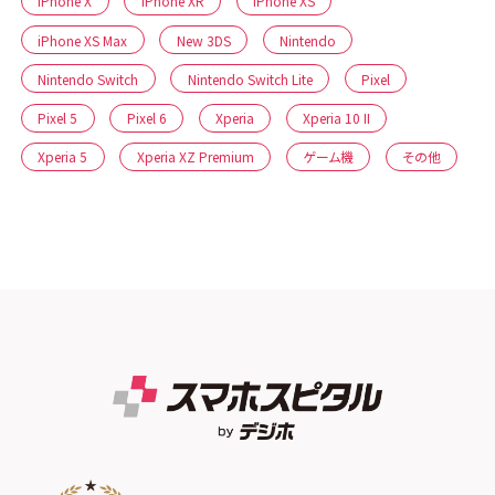
iPhone X
iPhone XR
iPhone XS
iPhone XS Max
New 3DS
Nintendo
Nintendo Switch
Nintendo Switch Lite
Pixel
Pixel 5
Pixel 6
Xperia
Xperia 10 II
Xperia 5
Xperia XZ Premium
ゲーム機
その他