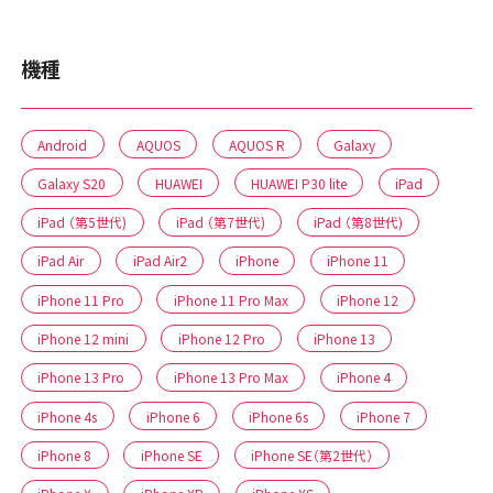
機種
Android
AQUOS
AQUOS R
Galaxy
Galaxy S20
HUAWEI
HUAWEI P30 lite
iPad
iPad （第5世代)
iPad （第7世代)
iPad （第8世代)
iPad Air
iPad Air2
iPhone
iPhone 11
iPhone 11 Pro
iPhone 11 Pro Max
iPhone 12
iPhone 12 mini
iPhone 12 Pro
iPhone 13
iPhone 13 Pro
iPhone 13 Pro Max
iPhone 4
iPhone 4s
iPhone 6
iPhone 6s
iPhone 7
iPhone 8
iPhone SE
iPhone SE（第2世代）