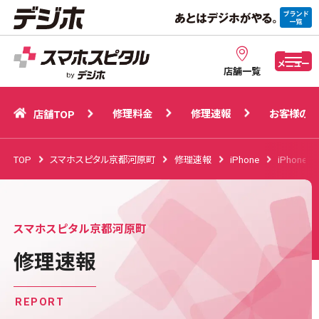
修理料金
修理速報
お客様の声
店舗TOP
メニュー
店舗一覧
修理料金
修理速報
お客様の声
店舗TOP
TOP
スマホスピタル京都河原町
修理速報
iPhone
iPhone 1
スマホスピタル京都河原町
修理速報
REPORT