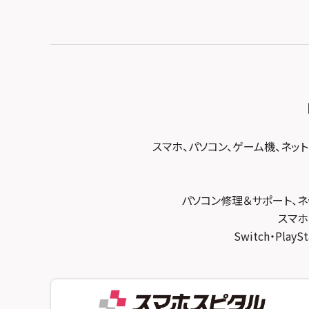
スマホスピタル平和が丘
スマホスピタル住道オペラパーク
スマホスピタル テルル松戸五香
スマホスピタル春日井勝川
スマホスピタル東大阪ロンモール布施
スマホスピタル テルル南流山
スマホスピタル堺
スマホスピタル テルル宮野木
スマホスピタル 堺出張所
スマホスピタル千葉
スマホスピタル京都河原町
スマホスピタル 東京大手町
スマホスピタル by デジホ 京都駅前
スマホスピタル 大森
スマホ、パソコン、ゲーム機、ネッ
スマホスピタル宇治槙島
スマホスピタル練馬
スマホスピタル烏丸
スマホスピタル 神田
パソコン修理＆サポート、ネ
スマホスピタル 京都宇治
スマホ
スマホスピタル三軒茶屋
Switch・Pl
スマホスピタル 福知山
スマホスピタル秋葉原
スマホスピタル神戸三宮
スマホスピタル 新宿
スマホスピタル西宮北口
スマホスピタル 自由が丘