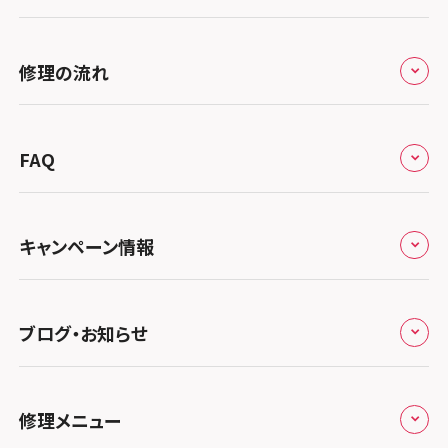
スマホスピタル練馬
北海道・東北
スマホスピタル烏丸
スマホスピタル 神田
修理サービスの特長
スマホスピタル大丸札幌
関東
修理の流れ
スマホスピタル 京都宇治
スマホスピタル三軒茶屋
会社概要
スマホスピタル宇都宮
北陸・甲信越
スマホスピタル 福知山
来店修理の流れ
スマホスピタル秋葉原
総務省登録業者
スマホスピタル 高崎
スマホスピタルアル・プラザ小松
東海
FAQ
スマホスピタル神戸三宮
郵送修理の流れ
スマホスピタル 新宿
スマホスピタル鴻巣
特定商取引法に関する表記
スマホスピタル 北陸総合修理センター
スマホスピタル岐阜
関西
よくあるご質問
スマホスピタル西宮北口
スマホスピタル テルル三芳
スマホスピタル 自由が丘
スマホスピタル 長野
プライバシーポリシー
スマホスピタル 浜松
スマホスピタル 大阪梅田
キャンペーン情報
中国・四国
スマホスピタル by デジホ 姫路キャスパ
スマホスピタル 熊谷
スマホスピタルオリナス錦糸町
スマホスピタル静岡パルコ
郵送修理依頼
スマホスピタル by デジホ 梅田地下（うめちか）
スマホスピタル 松江
九州・沖縄
ノートン申込みキャンペーン
スマホスピタル伊丹
スマホスピタル ゲオデジタルベース川口元郷
スマホスピタル 藤枝
スマホスピタル テルル成増
スマホスピタル京橋
ブログ・お知らせ
スマホスピタル岡山駅前
スマホスピタル by デジホ マークイズ福岡もも
ち
キャンペーン一覧
スマホスピタル奈良生駒
スマホスピタル埼玉大宮
スマホスピタル名古屋駅前
スマホスピタル by デジホ天王寺ミオ
スマホスピタル池袋
スマホスピタル高松
お役立ち情報
スマホスピタル 香椎九産大前
スマホスピタル テルル蒲生
スマホスピタル和歌山
スマホスピタル名古屋金山
修理メニュー
スマホスピタル難波
スマホスピタル西条
スマホスピタル八王子