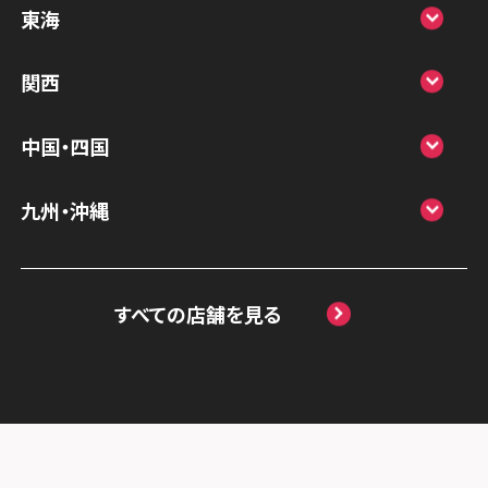
スマホスピタルアル・プラザ小松
東海
スマホスピタル鴻巣
スマホスピタル 北陸総合修理センター
スマホスピタル岐阜
関西
スマホスピタル テルル三芳
スマホスピタル 長野
スマホスピタル 浜松
スマホスピタル 大阪梅田
スマホスピタル 熊谷
中国・四国
スマホスピタル静岡パルコ
スマホスピタル by デジホ 梅田地下（うめち
スマホスピタル ゲオデジタルベース川口元
スマホスピタル 松江
九州・沖縄
か）
スマホスピタル 藤枝
郷
スマホスピタル岡山駅前
スマホスピタル by デジホ マークイズ福岡
スマホスピタル京橋
スマホスピタル名古屋駅前
スマホスピタル埼玉大宮
ももち
スマホスピタル高松
すべての店舗を見る
スマホスピタル by デジホ天王寺ミオ
スマホスピタル名古屋金山
スマホスピタル テルル蒲生
スマホスピタル 香椎九産大前
スマホスピタル西条
スマホスピタル難波
スマホスピタル 大府
スマホスピタル テルル新越谷
スマホスピタル福岡天神
スマホスピタル高知
スマホスピタル高槻
スマホスピタル 西枇杷島
スマホスピタル テルル草加花栗
スマホスピタル熊本下通
スマホスピタルイオンタウン茨木太田
スマホスピタル 尾張旭
スマホスピタル テルル東川口