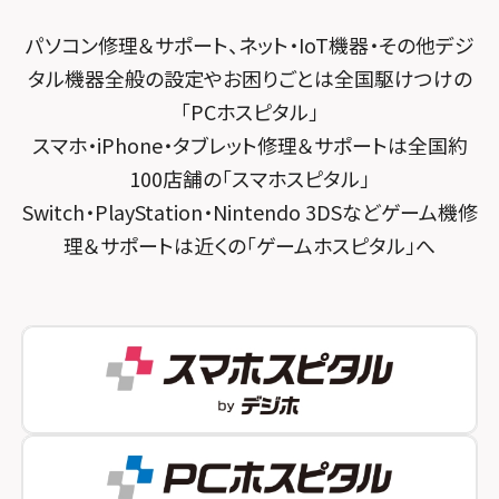
スマホスピタル 東京大手町
スマホスピタル by デジホ 京都駅前
スマホスピタル横浜駅前
パソコン修理＆サポート、ネット・IoT機器・その他デジ
スマホスピタル 大森
スマホスピタル宇治槙島
タル機器全般の設定やお困りごとは全国駆けつけの
スマホスピタル横浜関内
スマホスピタル練馬
スマホスピタル烏丸
「PCホスピタル」
スマホスピタル テルル上大岡
スマホ・iPhone・タブレット修理＆サポートは全国約
スマホスピタル 神田
スマホスピタル 京都宇治
100店舗の「スマホスピタル」
スマホスピタル三軒茶屋
スマホスピタル 福知山
Switch・PlayStation・Nintendo 3DSなどゲーム機修
理＆サポートは近くの「ゲームホスピタル」へ
スマホスピタル秋葉原
スマホスピタル神戸三宮
スマホスピタル 新宿
スマホスピタル西宮北口
スマホスピタル 自由が丘
スマホスピタル by デジホ 姫路キャスパ
スマホスピタルオリナス錦糸町
スマホスピタル伊丹
スマホスピタル テルル成増
スマホスピタル奈良生駒
スマホスピタル池袋