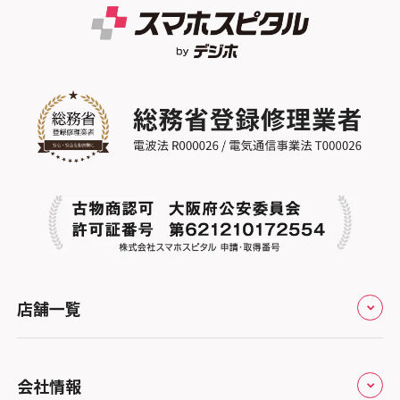
スマホスピタル GODOモバイル大分府内町
スマホスピタル江坂
スマホスピタル ゲオデジタルベース名古屋
スマホスピタル船橋FACE
スマホスピタル沖縄美里
焼山
スマホスピタルくずはモール
スマホスピタル柏
スマホスピタル知多
スマホスピタルビオルネ枚方
スマホスピタル 佐倉
スマホスピタル平和が丘
スマホスピタル住道オペラパーク
スマホスピタル テルル松戸五香
スマホスピタル春日井勝川
スマホスピタル東大阪ロンモール布施
スマホスピタル テルル南流山
スマホスピタル堺
スマホスピタル テルル宮野木
スマホスピタル 堺出張所
スマホスピタル千葉
店舗一覧
スマホスピタル京都河原町
スマホスピタル 東京大手町
スマホスピタル by デジホ 京都駅前
スマホスピタル 大森
全国
会社情報
スマホスピタル宇治槙島