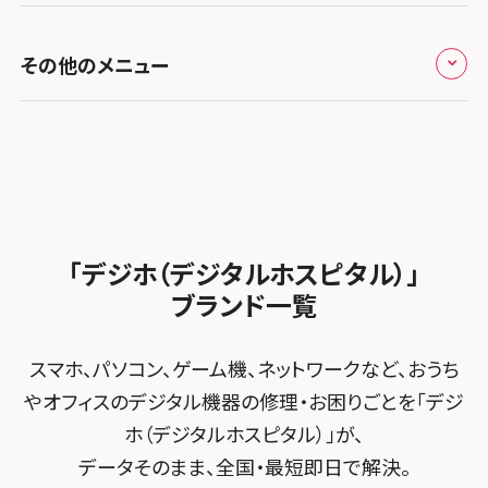
お知らせ
スマホスピタル福岡天神
スマホスピタル テルル新越谷
スマホスピタル 大府
スマホスピタル高槻
スマホスピタル高知
スマホスピタル町田
修理メニュー トップ
スマホスピタル熊本下通
スマホスピタル テルル草加花栗
スマホスピタル 西枇杷島
その他のメニュー
スマホスピタルイオンタウン茨木太田
スマホスピタル吉祥寺
iPhone修理メニュー
スマホスピタル GODOモバイル大分府内町
スマホスピタル テルル東川口
スマホスピタル 尾張旭
スマホスピタル江坂
スマホスピタル立川
加盟店募集
スマホスピタル沖縄美里
iPad修理メニュー
スマホスピタル船橋FACE
スマホスピタル ゲオデジタルベース名古屋焼山
スマホスピタルくずはモール
スマホスピタル厚木ガーデンシティ
スタッフ募集
Android修理メニュー
スマホスピタル柏
スマホスピタル知多
スマホスピタルビオルネ枚方
スマホスピタルイオン相模原
法人サービス
ゲーム機修理メニュー
スマホスピタル 佐倉
スマホスピタル平和が丘
スマホスピタル住道オペラパーク
「デジホ（デジタルホスピタル）」
スマホスピタル藤沢
FCNTスマートフォン修理
スマホスピタル テルル松戸五香
MacBook修理メニュー
ブランド一覧
スマホスピタル春日井勝川
スマホスピタル東大阪ロンモール布施
スマホスピタル 小田原
POSレジ緊急サポート
スマホスピタル テルル南流山
Surface修理メニュー
スマホスピタル堺
スマホ、パソコン、ゲーム機、ネットワークなど、おうち
スマホスピタル たまプラーザ駅前
スマホスピタル テルル宮野木
やオフィスのデジタル機器の修理・お困りごとを「デジ
スマホスピタル 堺出張所
スマホスピタル 登戸・向ヶ丘遊園
ホ（デジタルホスピタル）」が、
スマホスピタル千葉
スマホスピタル京都河原町
データそのまま、全国・最短即日で解決。
スマホスピタル 武蔵小杉