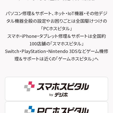
スマホスピタル 東京大手町
スマホスピタル by デジホ 京都駅前
パソコン修理＆サポート、ネット・IoT機器・その他デジ
スマホスピタル 大森
スマホスピタル宇治槙島
タル機器全般の設定やお困りごとは全国駆けつけの
スマホスピタル練馬
スマホスピタル烏丸
「PCホスピタル」
スマホ・iPhone・タブレット修理＆サポートは全国約
スマホスピタル 神田
スマホスピタル 京都宇治
100店舗の「スマホスピタル」
スマホスピタル三軒茶屋
スマホスピタル 福知山
Switch・PlayStation・Nintendo 3DSなどゲーム機修
理＆サポートは近くの「ゲームホスピタル」へ
スマホスピタル秋葉原
スマホスピタル神戸三宮
スマホスピタル 新宿
スマホスピタル西宮北口
スマホスピタル 自由が丘
スマホスピタル by デジホ 姫路キャスパ
スマホスピタルオリナス錦糸町
スマホスピタル伊丹
スマホスピタル テルル成増
スマホスピタル奈良生駒