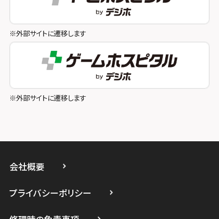
スマホスピタル池袋
スマホスピタル和歌山
スマホスピタル八王子
※外部サイトに遷移します
スマホスピタル町田
スマホスピタル吉祥寺
スマホスピタル立川
※外部サイトに遷移します
スマホスピタル厚木ガーデンシティ
スマホスピタルイオン相模原
スマホスピタル藤沢
会社概要
スマホスピタル 小田原
プライバシーポリシー
スマホスピタル たまプラーザ駅前
修理時の免責事項
スマホスピタル 登戸・向ヶ丘遊園