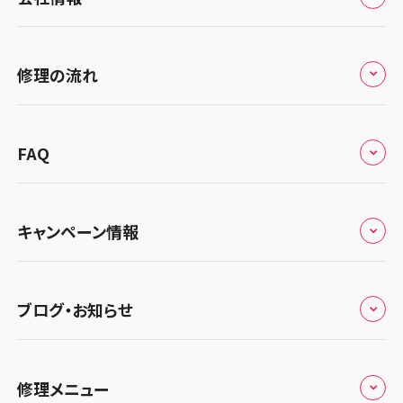
北海道・東北
修理サービスの特長
スマホスピタル大丸札幌
関東
修理の流れ
会社概要
スマホスピタル宇都宮
北陸・甲信越
来店修理の流れ
総務省登録業者
スマホスピタル 高崎
スマホスピタルアル・プラザ小松
東海
FAQ
郵送修理の流れ
スマホスピタル鴻巣
特定商取引法に関する表記
スマホスピタル 北陸総合修理センター
スマホスピタル岐阜
関西
よくあるご質問
スマホスピタル テルル三芳
スマホスピタル 長野
プライバシーポリシー
スマホスピタル 浜松
スマホスピタル 大阪梅田
キャンペーン情報
中国・四国
スマホスピタル 熊谷
スマホスピタル静岡パルコ
郵送修理依頼
スマホスピタル by デジホ 梅田地下（うめちか）
スマホスピタル 松江
九州・沖縄
ノートン申込みキャンペーン
スマホスピタル ゲオデジタルベース川口元郷
スマホスピタル 藤枝
スマホスピタル京橋
ブログ・お知らせ
スマホスピタル岡山駅前
スマホスピタル by デジホ マークイズ福岡もも
ち
キャンペーン一覧
スマホスピタル埼玉大宮
スマホスピタル名古屋駅前
スマホスピタル by デジホ天王寺ミオ
スマホスピタル高松
お役立ち情報
スマホスピタル 香椎九産大前
スマホスピタル テルル蒲生
スマホスピタル名古屋金山
修理メニュー
スマホスピタル難波
スマホスピタル西条