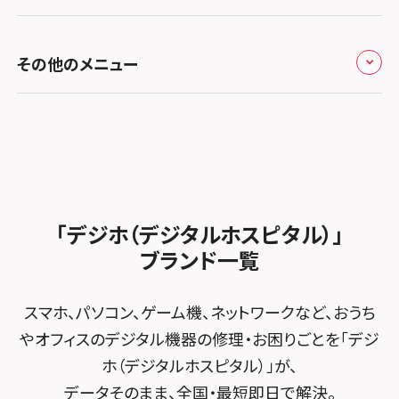
お知らせ
スマホスピタル福岡天神
スマホスピタル テルル新越谷
スマホスピタル 大府
スマホスピタル高槻
スマホスピタル高知
修理メニュー トップ
スマホスピタル熊本下通
スマホスピタル テルル草加花栗
スマホスピタル 西枇杷島
その他のメニュー
スマホスピタルイオンタウン茨木太田
iPhone修理メニュー
スマホスピタル GODOモバイル大分府内町
スマホスピタル テルル東川口
スマホスピタル 尾張旭
スマホスピタル江坂
加盟店募集
スマホスピタル沖縄美里
iPad修理メニュー
スマホスピタル船橋FACE
スマホスピタル ゲオデジタルベース名古屋焼山
スマホスピタルくずはモール
スタッフ募集
Android修理メニュー
スマホスピタル柏
スマホスピタル知多
スマホスピタルビオルネ枚方
法人サービス
ゲーム機修理メニュー
スマホスピタル 佐倉
スマホスピタル平和が丘
スマホスピタル住道オペラパーク
「デジホ（デジタルホスピタル）」
FCNTスマートフォン修理
スマホスピタル テルル松戸五香
MacBook修理メニュー
ブランド一覧
スマホスピタル春日井勝川
スマホスピタル東大阪ロンモール布施
POSレジ緊急サポート
スマホスピタル テルル南流山
Surface修理メニュー
スマホスピタル堺
スマホ、パソコン、ゲーム機、ネットワークなど、おうち
スマホスピタル テルル宮野木
やオフィスのデジタル機器の修理・お困りごとを「デジ
スマホスピタル 堺出張所
ホ（デジタルホスピタル）」が、
スマホスピタル千葉
スマホスピタル京都河原町
データそのまま、全国・最短即日で解決。