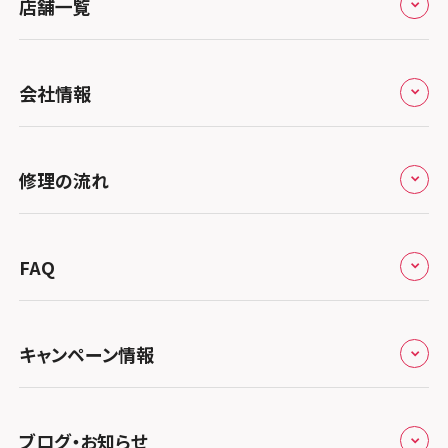
店舗一覧
全国
会社情報
北海道・東北
修理サービスの特長
スマホスピタル大丸札幌
関東
修理の流れ
会社概要
スマホスピタル宇都宮
北陸・甲信越
来店修理の流れ
総務省登録業者
スマホスピタル 高崎
スマホスピタルアル・プラザ小松
東海
FAQ
郵送修理の流れ
スマホスピタル鴻巣
特定商取引法に関する表記
スマホスピタル 北陸総合修理センター
スマホスピタル岐阜
関西
よくあるご質問
スマホスピタル テルル三芳
スマホスピタル 長野
プライバシーポリシー
スマホスピタル 浜松
スマホスピタル 大阪梅田
キャンペーン情報
中国・四国
スマホスピタル 熊谷
スマホスピタル静岡パルコ
郵送修理依頼
スマホスピタル by デジホ 梅田地下（うめちか）
スマホスピタル 松江
九州・沖縄
ノートン申込みキャンペーン
スマホスピタル ゲオデジタルベース川口元郷
スマホスピタル 藤枝
スマホスピタル京橋
ブログ・お知らせ
スマホスピタル岡山駅前
スマホスピタル by デジホ マークイズ福岡もも