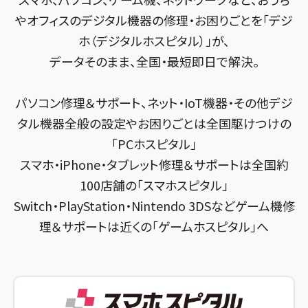
スマホスピタル テルル宮野木
やオフィスのデジタル機器の修理・お困りごとを「デジ
スマホスピタル 堺出張所
ホ（デジタルホスピタル）」が、
スマホスピタル千葉
スマホスピタル京都河原町
データそのまま、全国・最短即日で解決。
スマホスピタル 東京大手町
スマホスピタル by デジホ 京都駅前
パソコン修理＆サポート、ネット・IoT機器・その他デジ
スマホスピタル 大森
スマホスピタル宇治槙島
タル機器全般の設定やお困りごとは全国駆けつけの
スマホスピタル練馬
スマホスピタル烏丸
「PCホスピタル」
スマホ・iPhone・タブレット修理＆サポートは全国約
スマホスピタル 神田
スマホスピタル 京都宇治
100店舗の「スマホスピタル」
スマホスピタル三軒茶屋
スマホスピタル 福知山
Switch・PlayStation・Nintendo 3DSなどゲーム機修
理＆サポートは近くの「ゲームホスピタル」へ
スマホスピタル秋葉原
スマホスピタル神戸三宮
スマホスピタル 新宿
スマホスピタル西宮北口
スマホスピタル 自由が丘
スマホスピタル by デジホ 姫路キャスパ