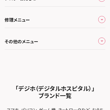
ち
キャンペーン一覧
スマホスピタル埼玉大宮
スマホスピタル名古屋駅前
スマホスピタル by デジホ天王寺ミオ
スマホスピタル高松
お役立ち情報
スマホスピタル 香椎九産大前
スマホスピタル テルル蒲生
スマホスピタル名古屋金山
修理メニュー
スマホスピタル難波
スマホスピタル西条
お知らせ
スマホスピタル福岡天神
スマホスピタル テルル新越谷
スマホスピタル 大府
スマホスピタル高槻
スマホスピタル高知
修理メニュー トップ
スマホスピタル熊本下通
スマホスピタル テルル草加花栗
スマホスピタル 西枇杷島
その他のメニュー
スマホスピタルイオンタウン茨木太田
iPhone修理メニュー
スマホスピタル GODOモバイル大分府内町
スマホスピタル テルル東川口
スマホスピタル 尾張旭
スマホスピタル江坂
加盟店募集
スマホスピタル沖縄美里
iPad修理メニュー
スマホスピタル船橋FACE
スマホスピタル ゲオデジタルベース名古屋焼山
スマホスピタルくずはモール
スタッフ募集
Android修理メニュー
スマホスピタル柏
スマホスピタル知多
スマホスピタルビオルネ枚方
法人サービス
ゲーム機修理メニュー
スマホスピタル 佐倉
スマホスピタル平和が丘
スマホスピタル住道オペラパーク
「デジホ（デジタルホスピタル）」
FCNTスマートフォン修理
スマホスピタル テルル松戸五香
MacBook修理メニュー
ブランド一覧
スマホスピタル春日井勝川
スマホスピタル東大阪ロンモール布施
POSレジ緊急サポート
スマホスピタル テルル南流山
Surface修理メニュー
スマホスピタル堺
スマホ、パソコン、ゲーム機、ネットワークなど、おうち