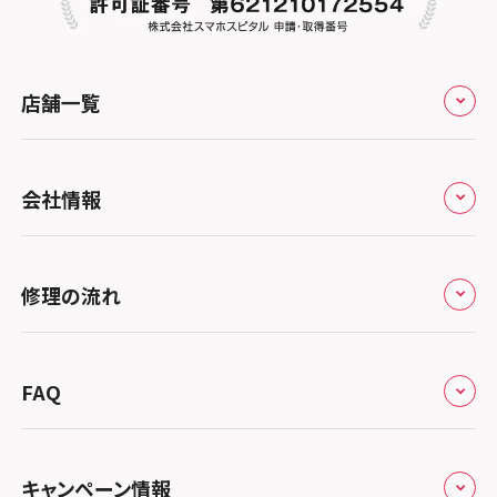
スマホスピタル堺
スマホスピタル テルル宮野木
スマホスピタル 堺出張所
スマホスピタル千葉
店舗一覧
スマホスピタル京都河原町
スマホスピタル 東京大手町
スマホスピタル by デジホ 京都駅前
スマホスピタル 大森
全国
会社情報
スマホスピタル宇治槙島
スマホスピタル練馬
北海道・東北
スマホスピタル烏丸
スマホスピタル 神田
修理サービスの特長
スマホスピタル大丸札幌
関東
修理の流れ
スマホスピタル 京都宇治
スマホスピタル三軒茶屋
会社概要
スマホスピタル宇都宮
北陸・甲信越
スマホスピタル 福知山
来店修理の流れ
スマホスピタル秋葉原
総務省登録業者
スマホスピタル 高崎
スマホスピタルアル・プラザ小松
東海
FAQ
スマホスピタル神戸三宮
郵送修理の流れ
スマホスピタル 新宿
スマホスピタル鴻巣
特定商取引法に関する表記
スマホスピタル 北陸総合修理センター
スマホスピタル岐阜
関西
よくあるご質問
スマホスピタル西宮北口
スマホスピタル テルル三芳
スマホスピタル 自由が丘
スマホスピタル 長野
プライバシーポリシー
スマホスピタル 浜松
スマホスピタル 大阪梅田
キャンペーン情報
中国・四国