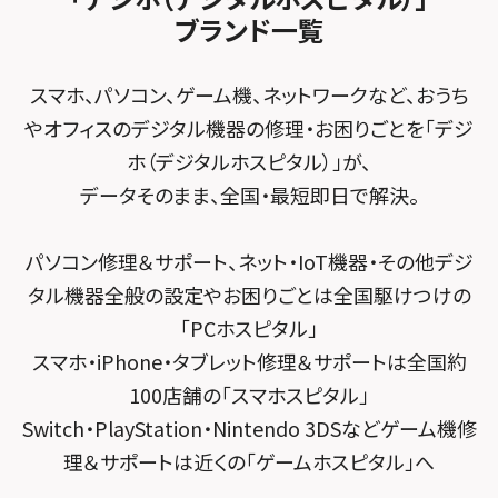
スマホスピタル藤沢
FCNTスマートフォン修理
スマホスピタル テルル松戸五香
MacBook修理メニュー
ブランド一覧
スマホスピタル春日井勝川
スマホスピタル東大阪ロンモール布施
スマホスピタル 小田原
POSレジ緊急サポート
スマホスピタル テルル南流山
Surface修理メニュー
スマホスピタル堺
スマホ、パソコン、ゲーム機、ネットワークなど、おうち
スマホスピタル たまプラーザ駅前
スマホスピタル テルル宮野木
やオフィスのデジタル機器の修理・お困りごとを「デジ
スマホスピタル 堺出張所
スマホスピタル 登戸・向ヶ丘遊園
ホ（デジタルホスピタル）」が、
スマホスピタル千葉
スマホスピタル京都河原町
データそのまま、全国・最短即日で解決。
スマホスピタル 武蔵小杉
スマホスピタル 東京大手町
スマホスピタル by デジホ 京都駅前
スマホスピタル横浜駅前
パソコン修理＆サポート、ネット・IoT機器・その他デジ
スマホスピタル 大森
スマホスピタル宇治槙島
タル機器全般の設定やお困りごとは全国駆けつけの
スマホスピタル横浜関内
スマホスピタル練馬
スマホスピタル烏丸
「PCホスピタル」
スマホスピタル テルル上大岡
スマホ・iPhone・タブレット修理＆サポートは全国約
スマホスピタル 神田
スマホスピタル 京都宇治
100店舗の「スマホスピタル」
スマホスピタル三軒茶屋
スマホスピタル 福知山
Switch・PlayStation・Nintendo 3DSなどゲーム機修
理＆サポートは近くの「ゲームホスピタル」へ
スマホスピタル秋葉原
スマホスピタル神戸三宮