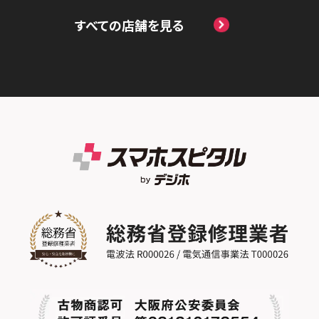
スマホスピタル埼玉大宮
ももち
スマホスピタル高松
すべての店舗を見る
スマホスピタル by デジホ天王寺ミオ
スマホスピタル名古屋金山
スマホスピタル テルル蒲生
スマホスピタル 香椎九産大前
スマホスピタル西条
スマホスピタル難波
スマホスピタル 大府
スマホスピタル テルル新越谷
スマホスピタル福岡天神
スマホスピタル高知
スマホスピタル高槻
スマホスピタル 西枇杷島
スマホスピタル テルル草加花栗
スマホスピタル熊本下通
スマホスピタルイオンタウン茨木太田
スマホスピタル 尾張旭
スマホスピタル テルル東川口
スマホスピタル GODOモバイル大分府内町
スマホスピタル江坂
スマホスピタル ゲオデジタルベース名古屋
スマホスピタル船橋FACE
スマホスピタル沖縄美里
焼山
スマホスピタルくずはモール
スマホスピタル柏
スマホスピタル知多
スマホスピタルビオルネ枚方
スマホスピタル 佐倉
スマホスピタル平和が丘
スマホスピタル住道オペラパーク
スマホスピタル テルル松戸五香
スマホスピタル春日井勝川
スマホスピタル東大阪ロンモール布施
スマホスピタル テルル南流山