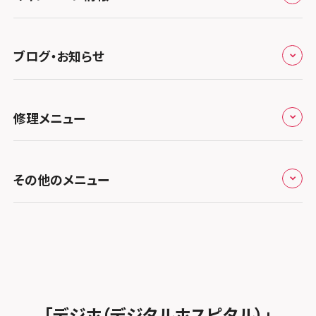
スマホスピタル by デジホ 姫路キャスパ
スマホスピタル 熊谷
スマホスピタルオリナス錦糸町
スマホスピタル静岡パルコ
郵送修理依頼
スマホスピタル by デジホ 梅田地下（うめちか）
スマホスピタル 松江
九州・沖縄
ノートン申込みキャンペーン
スマホスピタル伊丹
スマホスピタル ゲオデジタルベース川口元郷
スマホスピタル 藤枝
スマホスピタル テルル成増
スマホスピタル京橋
ブログ・お知らせ
スマホスピタル岡山駅前
スマホスピタル by デジホ マークイズ福岡もも
ち
キャンペーン一覧
スマホスピタル奈良生駒
スマホスピタル埼玉大宮
スマホスピタル名古屋駅前
スマホスピタル by デジホ天王寺ミオ
スマホスピタル池袋
スマホスピタル高松
お役立ち情報
スマホスピタル 香椎九産大前
スマホスピタル テルル蒲生
スマホスピタル和歌山
スマホスピタル名古屋金山
修理メニュー
スマホスピタル難波
スマホスピタル西条
スマホスピタル八王子
お知らせ
スマホスピタル福岡天神
スマホスピタル テルル新越谷
スマホスピタル 大府
スマホスピタル高槻
スマホスピタル高知
スマホスピタル町田
修理メニュー トップ
スマホスピタル熊本下通
スマホスピタル テルル草加花栗
スマホスピタル 西枇杷島
その他のメニュー
スマホスピタルイオンタウン茨木太田
スマホスピタル吉祥寺
iPhone修理メニュー
スマホスピタル GODOモバイル大分府内町
スマホスピタル テルル東川口
スマホスピタル 尾張旭
スマホスピタル江坂
スマホスピタル立川
加盟店募集
スマホスピタル沖縄美里
iPad修理メニュー
スマホスピタル船橋FACE
スマホスピタル ゲオデジタルベース名古屋焼山
スマホスピタルくずはモール
スマホスピタル厚木ガーデンシティ
スタッフ募集
Android修理メニュー
スマホスピタル柏
スマホスピタル知多
スマホスピタルビオルネ枚方
スマホスピタルイオン相模原
法人サービス
ゲーム機修理メニュー
スマホスピタル 佐倉
スマホスピタル平和が丘
スマホスピタル住道オペラパーク
「デジホ（デジタルホスピタル）」