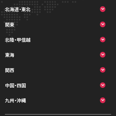
北海道・東北
スマホスピタル大丸札幌
関東
スマホスピタル宇都宮
北陸・甲信越
スマホスピタル 高崎
スマホスピタルアル・プラザ小松
東海
スマホスピタル鴻巣
スマホスピタル 北陸総合修理センター
スマホスピタル岐阜
関西
スマホスピタル テルル三芳
スマホスピタル 長野
スマホスピタル 浜松
スマホスピタル 大阪梅田
スマホスピタル 熊谷
中国・四国
スマホスピタル静岡パルコ
スマホスピタル by デジホ 梅田地下（うめち
スマホスピタル ゲオデジタルベース川口元
スマホスピタル 松江
九州・沖縄
か）
スマホスピタル 藤枝
郷
スマホスピタル岡山駅前
スマホスピタル by デジホ マークイズ福岡
スマホスピタル京橋
スマホスピタル名古屋駅前