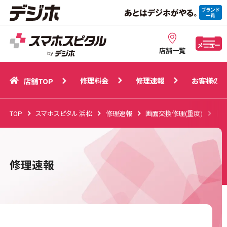
修理料金
修理速報
お客様の声
店舗TOP
メニュー
店舗一覧
修理料金
修理速報
お客様の声
店舗TOP
TOP
スマホスピタル 浜松
修理速報
画面交換修理(重度)
【浜
修理速報