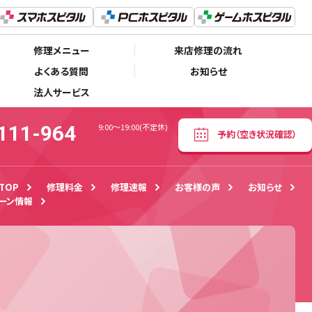
0120-111-964
予約
（空き状況確認）
9:00～19:00(不定休)
修理メニュー
来店修理の流れ
よくある質問
お知らせ
法人サービス
111-964
9:00～19:00(不定休)
予約
（空き状況確認）
TOP
修理料金
修理速報
お客様の声
お知らせ
ーン情報