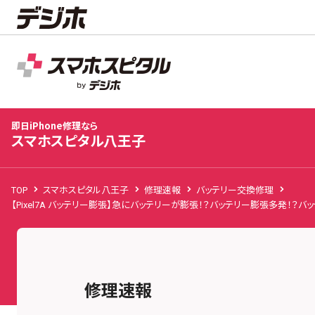
スマホスピタル八王子
店舗TOP
修理料金
修理速報
お客様の声
お知
即日iPhone修理なら
スマホスピタル八王子
TOP
スマホスピタル八王子
修理速報
バッテリー交換修理
【Pixel7A バッテリー膨張】急にバッテリーが膨張！？バッテリー膨張多発！？
修理速報