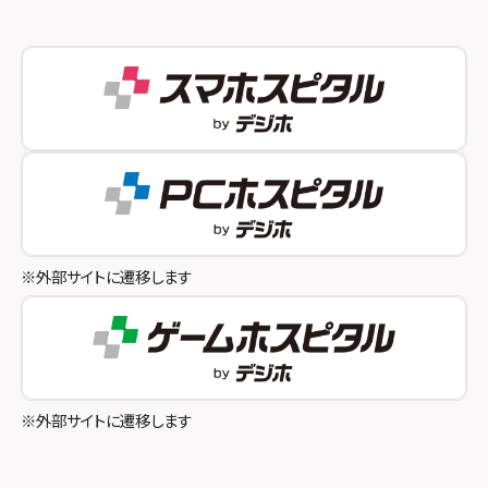
スマホスピタル 新宿
スマホスピタル西宮北口
スマホスピタル 自由が丘
スマホスピタル by デジホ 姫路キャスパ
スマホスピタルオリナス錦糸町
スマホスピタル伊丹
スマホスピタル テルル成増
スマホスピタル奈良生駒
スマホスピタル池袋
スマホスピタル和歌山
スマホスピタル八王子
※外部サイトに遷移します
スマホスピタル町田
スマホスピタル吉祥寺
スマホスピタル立川
※外部サイトに遷移します
スマホスピタル厚木ガーデンシティ