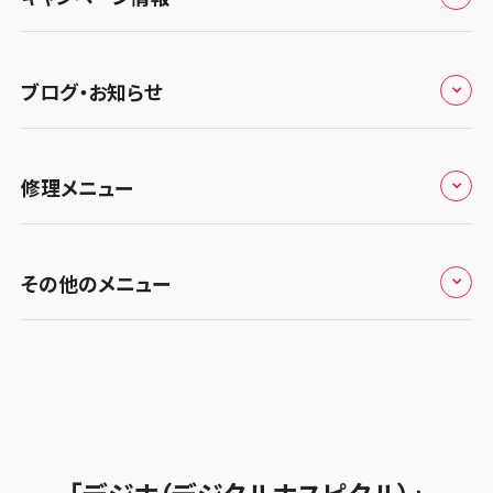
スマホスピタル 熊谷
スマホスピタル静岡パルコ
郵送修理依頼
スマホスピタル by デジホ 梅田地下（うめちか）
スマホスピタル 松江
九州・沖縄
ノートン申込みキャンペーン
スマホスピタル ゲオデジタルベース川口元郷
スマホスピタル 藤枝
スマホスピタル京橋
ブログ・お知らせ
スマホスピタル岡山駅前
スマホスピタル by デジホ マークイズ福岡もも
ち
キャンペーン一覧
スマホスピタル埼玉大宮
スマホスピタル名古屋駅前
スマホスピタル by デジホ天王寺ミオ
スマホスピタル高松
お役立ち情報
スマホスピタル 香椎九産大前
スマホスピタル テルル蒲生
スマホスピタル名古屋金山
修理メニュー
スマホスピタル難波
スマホスピタル西条
お知らせ
スマホスピタル福岡天神
スマホスピタル テルル新越谷
スマホスピタル 大府
スマホスピタル高槻
スマホスピタル高知
修理メニュー トップ
スマホスピタル熊本下通
スマホスピタル テルル草加花栗
スマホスピタル 西枇杷島
その他のメニュー
スマホスピタルイオンタウン茨木太田
iPhone修理メニュー
スマホスピタル GODOモバイル大分府内町
スマホスピタル テルル東川口
スマホスピタル 尾張旭
スマホスピタル江坂
加盟店募集
スマホスピタル沖縄美里
iPad修理メニュー
スマホスピタル船橋FACE
スマホスピタル ゲオデジタルベース名古屋焼山
スマホスピタルくずはモール
スタッフ募集
Android修理メニュー
スマホスピタル柏
スマホスピタル知多
スマホスピタルビオルネ枚方
法人サービス
ゲーム機修理メニュー
スマホスピタル 佐倉
スマホスピタル平和が丘
スマホスピタル住道オペラパーク