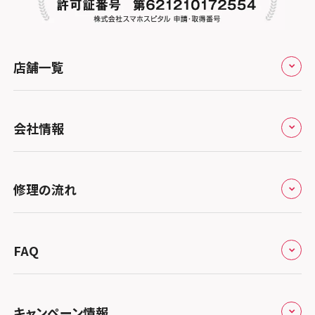
店舗一覧
全国
会社情報
北海道・東北
修理サービスの特長
スマホスピタル大丸札幌
関東
修理の流れ
会社概要
スマホスピタル宇都宮
北陸・甲信越
来店修理の流れ
総務省登録業者
スマホスピタル 高崎
スマホスピタルアル・プラザ小松
東海
FAQ
郵送修理の流れ
スマホスピタル鴻巣
特定商取引法に関する表記
スマホスピタル 北陸総合修理センター
スマホスピタル岐阜
関西
よくあるご質問
スマホスピタル テルル三芳
スマホスピタル 長野
プライバシーポリシー
スマホスピタル 浜松
スマホスピタル 大阪梅田
キャンペーン情報
中国・四国