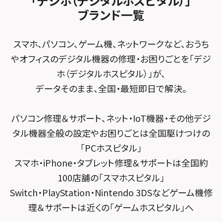
「デジホ（デジタルホスピタル）」
FCNTスマートフォン修理
スマホスピタル テルル松戸五香
MacBook修理メニュー
ブランド一覧
スマホスピタル春日井勝川
スマホスピタル東大阪ロンモール布施
POSレジ緊急サポート
スマホスピタル テルル南流山
Surface修理メニュー
スマホスピタル堺
スマホ、パソコン、ゲーム機、ネットワークなど、おうち
スマホスピタル テルル宮野木
やオフィスのデジタル機器の修理・お困りごとを「デジ
スマホスピタル 堺出張所
ホ（デジタルホスピタル）」が、
スマホスピタル千葉
スマホスピタル京都河原町
データそのまま、全国・最短即日で解決。
スマホスピタル 東京大手町
スマホスピタル by デジホ 京都駅前
パソコン修理＆サポート、ネット・IoT機器・その他デジ
スマホスピタル 大森
スマホスピタル宇治槙島
タル機器全般の設定やお困りごとは全国駆けつけの
スマホスピタル練馬
スマホスピタル烏丸
「PCホスピタル」
スマホ・iPhone・タブレット修理＆サポートは全国約
スマホスピタル 神田
スマホスピタル 京都宇治
100店舗の「スマホスピタル」
スマホスピタル三軒茶屋
スマホスピタル 福知山
Switch・PlayStation・Nintendo 3DSなどゲーム機修
理＆サポートは近くの「ゲームホスピタル」へ
スマホスピタル秋葉原
スマホスピタル神戸三宮