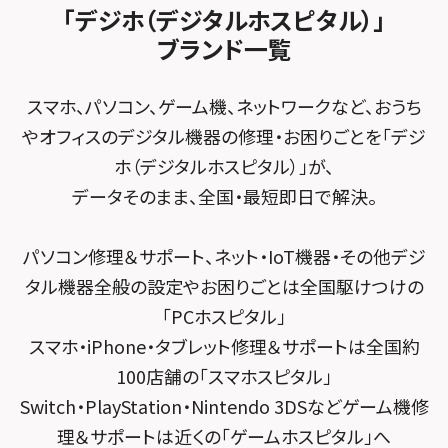
スマホスピタル平和が丘
スマホスピタル住道オペラパーク
「デジホ（デジタルホスピタル）」
FCNTスマートフォン修理
スマホスピタル テルル松戸五香
MacBook修理メニュー
ブランド一覧
スマホスピタル春日井勝川
スマホスピタル東大阪ロンモール布施
POSレジ緊急サポート
スマホスピタル テルル南流山
Surface修理メニュー
スマホスピタル堺
スマホ、パソコン、ゲーム機、ネットワークなど、おうち
スマホスピタル テルル宮野木
やオフィスのデジタル機器の修理・お困りごとを「デジ
スマホスピタル 堺出張所
ホ（デジタルホスピタル）」が、
スマホスピタル千葉
スマホスピタル京都河原町
データそのまま、全国・最短即日で解決。
スマホスピタル 東京大手町
スマホスピタル by デジホ 京都駅前
パソコン修理＆サポート、ネット・IoT機器・その他デジ
スマホスピタル 大森
スマホスピタル宇治槙島
タル機器全般の設定やお困りごとは全国駆けつけの
スマホスピタル練馬
スマホスピタル烏丸
「PCホスピタル」
スマホ・iPhone・タブレット修理＆サポートは全国約
スマホスピタル 神田
スマホスピタル 京都宇治
100店舗の「スマホスピタル」
スマホスピタル三軒茶屋
スマホスピタル 福知山
Switch・PlayStation・Nintendo 3DSなどゲーム機修
理＆サポートは近くの「ゲームホスピタル」へ
スマホスピタル秋葉原
スマホスピタル神戸三宮