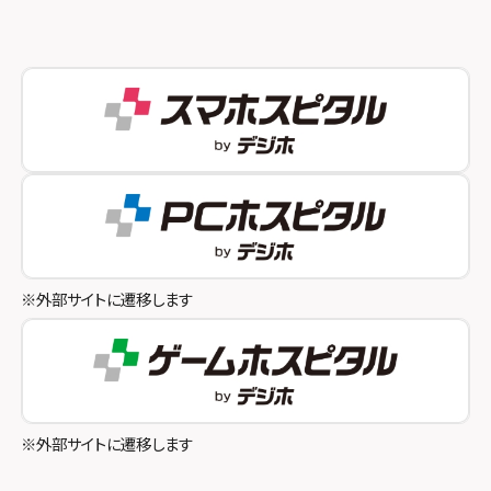
スマホスピタル 新宿
スマホスピタル西宮北口
スマホスピタル 自由が丘
スマホスピタル by デジホ 姫路キャスパ
スマホスピタルオリナス錦糸町
スマホスピタル伊丹
スマホスピタル テルル成増
スマホスピタル奈良生駒
スマホスピタル池袋
スマホスピタル和歌山
スマホスピタル八王子
※外部サイトに遷移します
スマホスピタル町田
スマホスピタル吉祥寺
スマホスピタル立川
※外部サイトに遷移します
スマホスピタル厚木ガーデンシティ