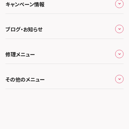
スマホスピタル テルル三芳
スマホスピタル 長野
プライバシーポリシー
スマホスピタル 浜松
スマホスピタル 大阪梅田
キャンペーン情報
中国・四国
スマホスピタル 熊谷
スマホスピタル静岡パルコ
郵送修理依頼
スマホスピタル by デジホ 梅田地下（うめちか）
スマホスピタル 松江
九州・沖縄
ノートン申込みキャンペーン
スマホスピタル ゲオデジタルベース川口元郷
スマホスピタル 藤枝
スマホスピタル京橋
ブログ・お知らせ
スマホスピタル岡山駅前
スマホスピタル by デジホ マークイズ福岡もも
ち
キャンペーン一覧
スマホスピタル埼玉大宮
スマホスピタル名古屋駅前
スマホスピタル by デジホ天王寺ミオ
スマホスピタル高松
お役立ち情報
スマホスピタル 香椎九産大前
スマホスピタル テルル蒲生
スマホスピタル名古屋金山
修理メニュー
スマホスピタル難波
スマホスピタル西条
お知らせ
スマホスピタル福岡天神
スマホスピタル テルル新越谷
スマホスピタル 大府
スマホスピタル高槻
スマホスピタル高知
修理メニュー トップ
スマホスピタル熊本下通
スマホスピタル テルル草加花栗
スマホスピタル 西枇杷島
その他のメニュー
スマホスピタルイオンタウン茨木太田
iPhone修理メニュー
スマホスピタル GODOモバイル大分府内町
スマホスピタル テルル東川口
スマホスピタル 尾張旭
スマホスピタル江坂
加盟店募集
スマホスピタル沖縄美里
iPad修理メニュー
スマホスピタル船橋FACE
スマホスピタル ゲオデジタルベース名古屋焼山
スマホスピタルくずはモール
スタッフ募集
Android修理メニュー
スマホスピタル柏
スマホスピタル知多
スマホスピタルビオルネ枚方
法人サービス
ゲーム機修理メニュー
スマホスピタル 佐倉