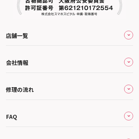
店舗一覧
全国
会社情報
北海道・東北
修理サービスの特長
スマホスピタル大丸札幌
関東
修理の流れ
会社概要
スマホスピタル宇都宮
北陸・甲信越
来店修理の流れ
総務省登録業者
スマホスピタル 高崎
スマホスピタルアル・プラザ小松
東海
FAQ
郵送修理の流れ
スマホスピタル鴻巣
特定商取引法に関する表記
スマホスピタル 北陸総合修理センター
スマホスピタル岐阜
関西
よくあるご質問