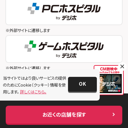
スマホスピタル テルル成増
スマホスピタル奈良生駒
スマホスピタル池袋
スマホスピタル和歌山
スマホスピタル八王子
※外部サイトに遷移します
スマホスピタル町田
スマホスピタル吉祥寺
スマホスピタル立川
×
※外部サイトに遷移します
スマホスピタル厚木ガーデンシティ
当サイトではより良いサービスの提供
OK
のためにCookie（クッキー）情報を使
スマホスピタルイオン相模原
用します。
詳しくはこちら。
スマホスピタル藤沢
会社概要
スマホスピタル 小田原
お近くの店舗を探す
プライバシーポリシー
スマホスピタル たまプラーザ駅前