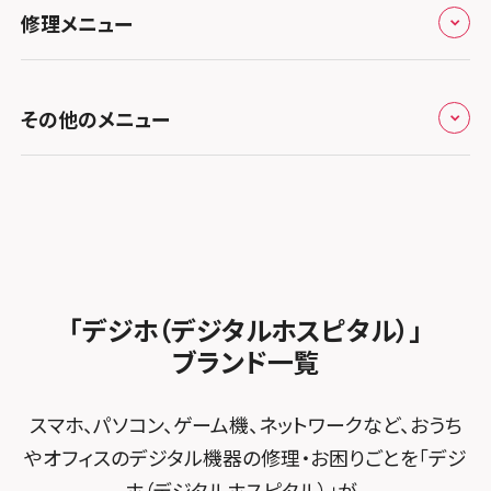
お役立ち情報
スマホスピタル 香椎九産大前
スマホスピタル テルル蒲生
スマホスピタル和歌山
スマホスピタル名古屋金山
修理メニュー
スマホスピタル難波
スマホスピタル西条
スマホスピタル八王子
お知らせ
スマホスピタル福岡天神
スマホスピタル テルル新越谷
スマホスピタル 大府
スマホスピタル高槻
スマホスピタル高知
スマホスピタル町田
修理メニュー トップ
スマホスピタル熊本下通
スマホスピタル テルル草加花栗
スマホスピタル 西枇杷島
その他のメニュー
スマホスピタルイオンタウン茨木太田
スマホスピタル吉祥寺
iPhone修理メニュー
スマホスピタル GODOモバイル大分府内町
スマホスピタル テルル東川口
スマホスピタル 尾張旭
スマホスピタル江坂
スマホスピタル立川
加盟店募集
スマホスピタル沖縄美里
iPad修理メニュー
スマホスピタル船橋FACE
スマホスピタル ゲオデジタルベース名古屋焼山
スマホスピタルくずはモール
スマホスピタル厚木ガーデンシティ
スタッフ募集
Android修理メニュー
スマホスピタル柏
スマホスピタル知多
スマホスピタルビオルネ枚方
スマホスピタルイオン相模原
法人サービス
ゲーム機修理メニュー
スマホスピタル 佐倉
スマホスピタル平和が丘
スマホスピタル住道オペラパーク
「デジホ（デジタルホスピタル）」
スマホスピタル藤沢
FCNTスマートフォン修理
スマホスピタル テルル松戸五香
MacBook修理メニュー
ブランド一覧
スマホスピタル春日井勝川
スマホスピタル東大阪ロンモール布施
スマホスピタル 小田原
POSレジ緊急サポート
スマホスピタル テルル南流山
Surface修理メニュー
スマホスピタル堺
スマホ、パソコン、ゲーム機、ネットワークなど、おうち
スマホスピタル たまプラーザ駅前
スマホスピタル テルル宮野木
やオフィスのデジタル機器の修理・お困りごとを「デジ
スマホスピタル 堺出張所
スマホスピタル 登戸・向ヶ丘遊園
ホ（デジタルホスピタル）」が、