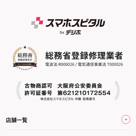
スマホスピタル熊本下通
スマホスピタルイオンタウン茨木太田
スマホスピタル 尾張旭
スマホスピタル テルル東川口
スマホスピタル GODOモバイル大分府内町
スマホスピタル江坂
スマホスピタル ゲオデジタルベース名古屋
スマホスピタル船橋FACE
スマホスピタル沖縄美里
焼山
スマホスピタルくずはモール
スマホスピタル柏
スマホスピタル知多
スマホスピタルビオルネ枚方
スマホスピタル 佐倉
スマホスピタル平和が丘
スマホスピタル住道オペラパーク
スマホスピタル テルル松戸五香
スマホスピタル春日井勝川
スマホスピタル東大阪ロンモール布施
スマホスピタル テルル南流山
スマホスピタル堺
スマホスピタル テルル宮野木
スマホスピタル 堺出張所
スマホスピタル千葉
店舗一覧
スマホスピタル京都河原町
スマホスピタル 東京大手町