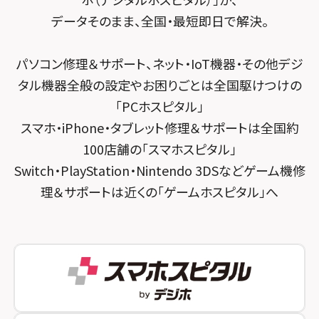
スマホスピタル千葉
スマホスピタル京都河原町
データそのまま、全国・最短即日で解決。
スマホスピタル 武蔵小杉
スマホスピタル 東京大手町
スマホスピタル by デジホ 京都駅前
スマホスピタル横浜駅前
パソコン修理＆サポート、ネット・IoT機器・その他デジ
スマホスピタル 大森
スマホスピタル宇治槙島
タル機器全般の設定やお困りごとは全国駆けつけの
スマホスピタル横浜関内
スマホスピタル練馬
スマホスピタル烏丸
「PCホスピタル」
スマホスピタル テルル上大岡
スマホ・iPhone・タブレット修理＆サポートは全国約
スマホスピタル 神田
スマホスピタル 京都宇治
100店舗の「スマホスピタル」
スマホスピタル三軒茶屋
スマホスピタル 福知山
Switch・PlayStation・Nintendo 3DSなどゲーム機修
理＆サポートは近くの「ゲームホスピタル」へ
スマホスピタル秋葉原
スマホスピタル神戸三宮
スマホスピタル 新宿
スマホスピタル西宮北口
スマホスピタル 自由が丘
スマホスピタル by デジホ 姫路キャスパ
スマホスピタルオリナス錦糸町
スマホスピタル伊丹