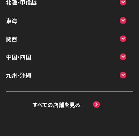
北陸・甲信越
スマホスピタル 高崎
スマホスピタルアル・プラザ小松
東海
スマホスピタル鴻巣
スマホスピタル 北陸総合修理センター
スマホスピタル岐阜
関西
スマホスピタル テルル三芳
スマホスピタル 長野
スマホスピタル 浜松
スマホスピタル 大阪梅田
スマホスピタル 熊谷
中国・四国
スマホスピタル静岡パルコ
スマホスピタル by デジホ 梅田地下（うめち
スマホスピタル ゲオデジタルベース川口元
スマホスピタル 松江
九州・沖縄
か）
スマホスピタル 藤枝
郷
スマホスピタル岡山駅前
スマホスピタル by デジホ マークイズ福岡
スマホスピタル京橋
スマホスピタル名古屋駅前
スマホスピタル埼玉大宮
ももち
スマホスピタル高松
すべての店舗を見る
スマホスピタル by デジホ天王寺ミオ
スマホスピタル名古屋金山
スマホスピタル テルル蒲生
スマホスピタル 香椎九産大前
スマホスピタル西条
スマホスピタル難波
スマホスピタル 大府
スマホスピタル テルル新越谷
スマホスピタル福岡天神
スマホスピタル高知
スマホスピタル高槻
スマホスピタル 西枇杷島
スマホスピタル テルル草加花栗