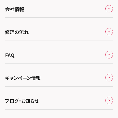
スマホスピタル by デジホ 京都駅前
スマホスピタル 大森
全国
会社情報
スマホスピタル宇治槙島
スマホスピタル練馬
北海道・東北
スマホスピタル烏丸
スマホスピタル 神田
修理サービスの特長
スマホスピタル大丸札幌
関東
修理の流れ
スマホスピタル 京都宇治
スマホスピタル三軒茶屋
会社概要
スマホスピタル宇都宮
北陸・甲信越
スマホスピタル 福知山
来店修理の流れ
スマホスピタル秋葉原
総務省登録業者
スマホスピタル 高崎
スマホスピタルアル・プラザ小松
東海
FAQ
スマホスピタル神戸三宮
郵送修理の流れ
スマホスピタル 新宿
スマホスピタル鴻巣
特定商取引法に関する表記
スマホスピタル 北陸総合修理センター
スマホスピタル岐阜
関西
よくあるご質問
スマホスピタル西宮北口
スマホスピタル テルル三芳
スマホスピタル 自由が丘
スマホスピタル 長野
プライバシーポリシー
スマホスピタル 浜松
スマホスピタル 大阪梅田
キャンペーン情報
中国・四国
スマホスピタル by デジホ 姫路キャスパ
スマホスピタル 熊谷
スマホスピタルオリナス錦糸町
スマホスピタル静岡パルコ
郵送修理依頼
スマホスピタル by デジホ 梅田地下（うめちか）
スマホスピタル 松江
九州・沖縄
ノートン申込みキャンペーン
スマホスピタル伊丹
スマホスピタル ゲオデジタルベース川口元郷
スマホスピタル 藤枝
スマホスピタル テルル成増
スマホスピタル京橋
ブログ・お知らせ
スマホスピタル岡山駅前
スマホスピタル by デジホ マークイズ福岡もも
ち
キャンペーン一覧
スマホスピタル奈良生駒
スマホスピタル埼玉大宮
スマホスピタル名古屋駅前
スマホスピタル by デジホ天王寺ミオ
スマホスピタル池袋
スマホスピタル高松