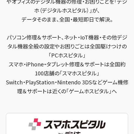
やオフィスのデジタル機器の修理・お困りごとを「デジ
スマホスピタル 堺出張所
ホ（デジタルホスピタル）」が、
スマホスピタル千葉
スマホスピタル京都河原町
データそのまま、全国・最短即日で解決。
スマホスピタル 東京大手町
スマホスピタル by デジホ 京都駅前
パソコン修理＆サポート、ネット・IoT機器・その他デジ
スマホスピタル 大森
スマホスピタル宇治槙島
タル機器全般の設定やお困りごとは全国駆けつけの
スマホスピタル練馬
スマホスピタル烏丸
「PCホスピタル」
スマホ・iPhone・タブレット修理＆サポートは全国約
スマホスピタル 神田
スマホスピタル 京都宇治
100店舗の「スマホスピタル」
スマホスピタル三軒茶屋
スマホスピタル 福知山
Switch・PlayStation・Nintendo 3DSなどゲーム機修
理＆サポートは近くの「ゲームホスピタル」へ
スマホスピタル秋葉原
スマホスピタル神戸三宮
スマホスピタル 新宿
スマホスピタル西宮北口
スマホスピタル 自由が丘
スマホスピタル by デジホ 姫路キャスパ
スマホスピタルオリナス錦糸町
スマホスピタル伊丹