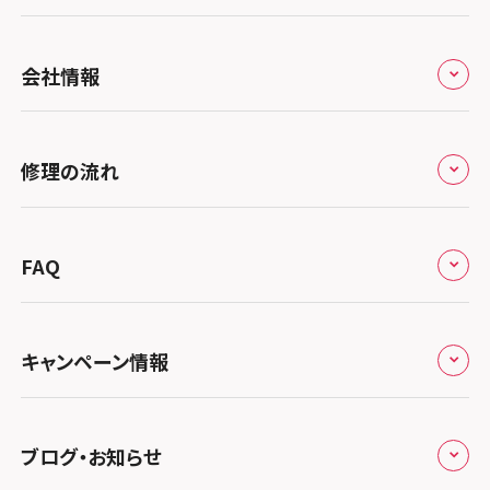
全国
会社情報
北海道・東北
修理サービスの特長
スマホスピタル大丸札幌
関東
修理の流れ
会社概要
スマホスピタル宇都宮
北陸・甲信越
来店修理の流れ
総務省登録業者
スマホスピタル 高崎
スマホスピタルアル・プラザ小松
東海
FAQ
郵送修理の流れ
スマホスピタル鴻巣
特定商取引法に関する表記
スマホスピタル 北陸総合修理センター
スマホスピタル岐阜
関西
よくあるご質問
スマホスピタル テルル三芳
スマホスピタル 長野
プライバシーポリシー
スマホスピタル 浜松
スマホスピタル 大阪梅田
キャンペーン情報
中国・四国
スマホスピタル 熊谷
スマホスピタル静岡パルコ
郵送修理依頼
スマホスピタル by デジホ 梅田地下（うめちか）
スマホスピタル 松江
九州・沖縄
ノートン申込みキャンペーン
スマホスピタル ゲオデジタルベース川口元郷
スマホスピタル 藤枝
スマホスピタル京橋
ブログ・お知らせ
スマホスピタル岡山駅前
スマホスピタル by デジホ マークイズ福岡もも
ち
キャンペーン一覧