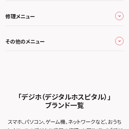
スマホスピタル埼玉大宮
スマホスピタル名古屋駅前
スマホスピタル by デジホ天王寺ミオ
スマホスピタル高松
お役立ち情報
スマホスピタル 香椎九産大前
スマホスピタル テルル蒲生
スマホスピタル名古屋金山
修理メニュー
スマホスピタル難波
スマホスピタル西条
お知らせ
スマホスピタル福岡天神
スマホスピタル テルル新越谷
スマホスピタル 大府
スマホスピタル高槻
スマホスピタル高知
修理メニュー トップ
スマホスピタル熊本下通
スマホスピタル テルル草加花栗
スマホスピタル 西枇杷島
その他のメニュー
スマホスピタルイオンタウン茨木太田
iPhone修理メニュー
スマホスピタル GODOモバイル大分府内町
スマホスピタル テルル東川口
スマホスピタル 尾張旭
スマホスピタル江坂
加盟店募集
スマホスピタル沖縄美里
iPad修理メニュー
スマホスピタル船橋FACE
スマホスピタル ゲオデジタルベース名古屋焼山
スマホスピタルくずはモール
スタッフ募集
Android修理メニュー
スマホスピタル柏
スマホスピタル知多
スマホスピタルビオルネ枚方
法人サービス
ゲーム機修理メニュー
スマホスピタル 佐倉
スマホスピタル平和が丘
スマホスピタル住道オペラパーク
「デジホ（デジタルホスピタル）」
FCNTスマートフォン修理
スマホスピタル テルル松戸五香
MacBook修理メニュー
ブランド一覧
スマホスピタル春日井勝川
スマホスピタル東大阪ロンモール布施
POSレジ緊急サポート
スマホスピタル テルル南流山
Surface修理メニュー
スマホスピタル堺
スマホ、パソコン、ゲーム機、ネットワークなど、おうち
スマホスピタル テルル宮野木