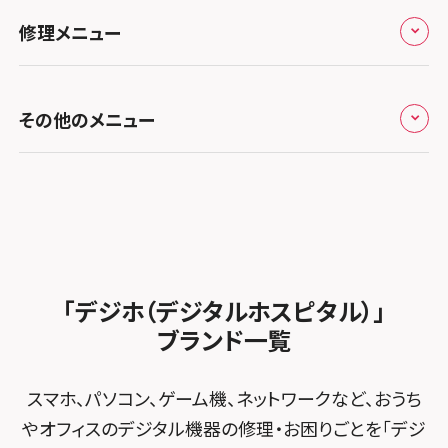
お役立ち情報
スマホスピタル 香椎九産大前
スマホスピタル テルル蒲生
スマホスピタル和歌山
スマホスピタル名古屋金山
修理メニュー
スマホスピタル難波
スマホスピタル西条
スマホスピタル八王子
お知らせ
スマホスピタル福岡天神
スマホスピタル テルル新越谷
スマホスピタル 大府
スマホスピタル高槻
スマホスピタル高知
スマホスピタル町田
修理メニュー トップ
スマホスピタル熊本下通
スマホスピタル テルル草加花栗
スマホスピタル 西枇杷島
その他のメニュー
スマホスピタルイオンタウン茨木太田
スマホスピタル吉祥寺
iPhone修理メニュー
スマホスピタル GODOモバイル大分府内町
スマホスピタル テルル東川口
スマホスピタル 尾張旭
スマホスピタル江坂
スマホスピタル立川
加盟店募集
スマホスピタル沖縄美里
iPad修理メニュー
スマホスピタル船橋FACE
スマホスピタル ゲオデジタルベース名古屋焼山
スマホスピタルくずはモール
スマホスピタル厚木ガーデンシティ
スタッフ募集
Android修理メニュー
スマホスピタル柏
スマホスピタル知多
スマホスピタルビオルネ枚方
スマホスピタルイオン相模原
法人サービス
ゲーム機修理メニュー
スマホスピタル 佐倉
スマホスピタル平和が丘
スマホスピタル住道オペラパーク
「デジホ（デジタルホスピタル）」
スマホスピタル藤沢
FCNTスマートフォン修理
スマホスピタル テルル松戸五香
MacBook修理メニュー
ブランド一覧
スマホスピタル春日井勝川
スマホスピタル東大阪ロンモール布施
スマホスピタル 小田原
POSレジ緊急サポート
スマホスピタル テルル南流山
Surface修理メニュー
スマホスピタル堺
スマホ、パソコン、ゲーム機、ネットワークなど、おうち
スマホスピタル たまプラーザ駅前
スマホスピタル テルル宮野木
やオフィスのデジタル機器の修理・お困りごとを「デジ
スマホスピタル 堺出張所