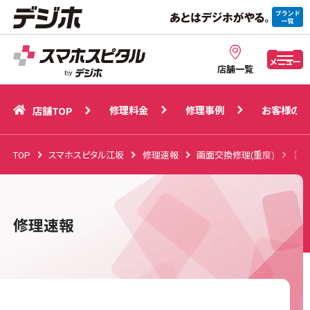
修理料金
修理事例
お客様の声
店舗TOP
メニュー
店舗一覧
修理料金
修理事例
お客様の声
店舗TOP
TOP
スマホスピタル江坂
修理速報
画面交換修理(重度)
【i
修理速報