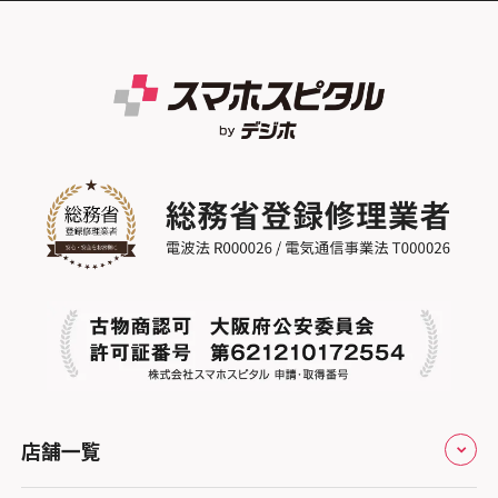
スマホスピタル テルル草加花栗
スマホスピタル熊本下通
スマホスピタルイオンタウン茨木太田
スマホスピタル 尾張旭
スマホスピタル テルル東川口
スマホスピタル GODOモバイル大分府内町
スマホスピタル江坂
スマホスピタル ゲオデジタルベース名古屋
スマホスピタル船橋FACE
スマホスピタル沖縄美里
焼山
スマホスピタルくずはモール
スマホスピタル柏
スマホスピタル知多
スマホスピタルビオルネ枚方
スマホスピタル 佐倉
スマホスピタル平和が丘
スマホスピタル住道オペラパーク
スマホスピタル テルル松戸五香
スマホスピタル春日井勝川
スマホスピタル東大阪ロンモール布施
スマホスピタル テルル南流山
スマホスピタル堺
スマホスピタル テルル宮野木
スマホスピタル 堺出張所
スマホスピタル千葉
店舗一覧
スマホスピタル京都河原町
スマホスピタル 東京大手町