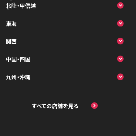
スマホスピタル宇都宮
北陸・甲信越
スマホスピタル 高崎
スマホスピタルアル・プラザ小松
東海
スマホスピタル鴻巣
スマホスピタル 北陸総合修理センター
スマホスピタル岐阜
関西
スマホスピタル テルル三芳
スマホスピタル 長野
スマホスピタル 浜松
スマホスピタル 大阪梅田
スマホスピタル 熊谷
中国・四国
スマホスピタル静岡パルコ
スマホスピタル by デジホ 梅田地下（うめち
スマホスピタル ゲオデジタルベース川口元
スマホスピタル 松江
九州・沖縄
か）
スマホスピタル 藤枝
郷
スマホスピタル岡山駅前
スマホスピタル by デジホ マークイズ福岡
スマホスピタル京橋
スマホスピタル名古屋駅前
スマホスピタル埼玉大宮
ももち
スマホスピタル高松
すべての店舗を見る
スマホスピタル by デジホ天王寺ミオ
スマホスピタル名古屋金山
スマホスピタル テルル蒲生
スマホスピタル 香椎九産大前
スマホスピタル西条
スマホスピタル難波
スマホスピタル 大府
スマホスピタル テルル新越谷
スマホスピタル福岡天神
スマホスピタル高知
スマホスピタル高槻
スマホスピタル 西枇杷島