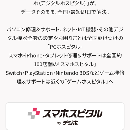
スマホスピタル 登戸・向ヶ丘遊園
ホ（デジタルホスピタル）」が、
スマホスピタル千葉
スマホスピタル京都河原町
データそのまま、全国・最短即日で解決。
スマホスピタル 武蔵小杉
スマホスピタル 東京大手町
スマホスピタル by デジホ 京都駅前
スマホスピタル横浜駅前
パソコン修理＆サポート、ネット・IoT機器・その他デジ
スマホスピタル 大森
スマホスピタル宇治槙島
タル機器全般の設定やお困りごとは全国駆けつけの
スマホスピタル横浜関内
スマホスピタル練馬
スマホスピタル烏丸
「PCホスピタル」
スマホスピタル テルル上大岡
スマホ・iPhone・タブレット修理＆サポートは全国約
スマホスピタル 神田
スマホスピタル 京都宇治
100店舗の「スマホスピタル」
スマホスピタル三軒茶屋
スマホスピタル 福知山
Switch・PlayStation・Nintendo 3DSなどゲーム機修
理＆サポートは近くの「ゲームホスピタル」へ
スマホスピタル秋葉原
スマホスピタル神戸三宮
スマホスピタル 新宿
スマホスピタル西宮北口
スマホスピタル 自由が丘
スマホスピタル by デジホ 姫路キャスパ
スマホスピタルオリナス錦糸町
スマホスピタル伊丹