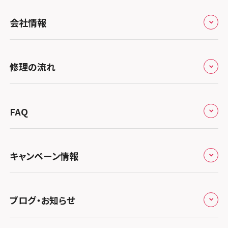
スマホスピタル by デジホ 京都駅前
スマホスピタル 大森
全国
会社情報
スマホスピタル宇治槙島
スマホスピタル練馬
北海道・東北
スマホスピタル烏丸
スマホスピタル 神田
修理サービスの特長
スマホスピタル大丸札幌
関東
修理の流れ
スマホスピタル 京都宇治
スマホスピタル三軒茶屋
会社概要
スマホスピタル宇都宮
北陸・甲信越
スマホスピタル 福知山
来店修理の流れ
スマホスピタル秋葉原
総務省登録業者
スマホスピタル 高崎
スマホスピタルアル・プラザ小松
東海
FAQ
スマホスピタル神戸三宮
郵送修理の流れ
スマホスピタル 新宿
スマホスピタル鴻巣
特定商取引法に関する表記
スマホスピタル 北陸総合修理センター
スマホスピタル岐阜
関西
よくあるご質問
スマホスピタル西宮北口
スマホスピタル テルル三芳
スマホスピタル 自由が丘
スマホスピタル 長野
プライバシーポリシー
スマホスピタル 浜松
スマホスピタル 大阪梅田
キャンペーン情報
中国・四国
スマホスピタル by デジホ 姫路キャスパ
スマホスピタル 熊谷
スマホスピタルオリナス錦糸町
スマホスピタル静岡パルコ
郵送修理依頼
スマホスピタル by デジホ 梅田地下（うめちか）
スマホスピタル 松江
九州・沖縄
ノートン申込みキャンペーン
スマホスピタル伊丹
スマホスピタル ゲオデジタルベース川口元郷
スマホスピタル 藤枝
スマホスピタル テルル成増
スマホスピタル京橋
ブログ・お知らせ
スマホスピタル岡山駅前
スマホスピタル by デジホ マークイズ福岡もも
ち
キャンペーン一覧
スマホスピタル奈良生駒
スマホスピタル埼玉大宮
スマホスピタル名古屋駅前
スマホスピタル by デジホ天王寺ミオ
スマホスピタル池袋
スマホスピタル高松