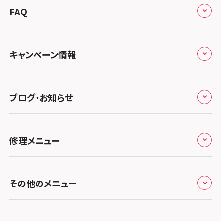
来店修理の流れ
総務省登録業者
スマホスピタル 高崎
スマホスピタルアル・プラザ小松
東海
FAQ
郵送修理の流れ
スマホスピタル鴻巣
特定商取引法に関する表記
スマホスピタル 北陸総合修理センター
スマホスピタル岐阜
関西
よくあるご質問
スマホスピタル テルル三芳
スマホスピタル 長野
プライバシーポリシー
スマホスピタル 浜松
スマホスピタル 大阪梅田
キャンペーン情報
中国・四国
スマホスピタル 熊谷
スマホスピタル静岡パルコ
郵送修理依頼
スマホスピタル by デジホ 梅田地下（うめちか）
スマホスピタル 松江
九州・沖縄
ノートン申込みキャンペーン
スマホスピタル ゲオデジタルベース川口元郷
スマホスピタル 藤枝
スマホスピタル京橋
ブログ・お知らせ
スマホスピタル岡山駅前
スマホスピタル by デジホ マークイズ福岡もも
ち
キャンペーン一覧
スマホスピタル埼玉大宮
スマホスピタル名古屋駅前
スマホスピタル by デジホ天王寺ミオ
スマホスピタル高松
お役立ち情報
スマホスピタル 香椎九産大前
スマホスピタル テルル蒲生
スマホスピタル名古屋金山
修理メニュー
スマホスピタル難波
スマホスピタル西条
お知らせ
スマホスピタル福岡天神
スマホスピタル テルル新越谷
スマホスピタル 大府
スマホスピタル高槻
スマホスピタル高知
修理メニュー トップ
スマホスピタル熊本下通
スマホスピタル テルル草加花栗
スマホスピタル 西枇杷島
その他のメニュー
スマホスピタルイオンタウン茨木太田
iPhone修理メニュー
スマホスピタル GODOモバイル大分府内町
スマホスピタル テルル東川口
スマホスピタル 尾張旭
スマホスピタル江坂
加盟店募集
スマホスピタル沖縄美里
iPad修理メニュー