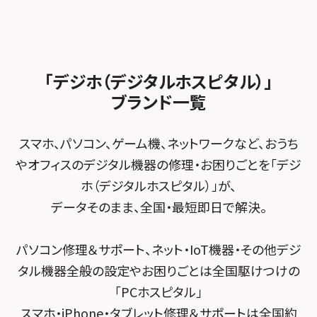
スマホスピタル船橋FACE
スマホスピタル ゲオデジタルベース名古屋焼山
スマホスピタルくずはモール
スタッフ募集
Android修理メニュー
スマホスピタル柏
スマホスピタル知多
スマホスピタルビオルネ枚方
法人サービス
ゲーム機修理メニュー
スマホスピタル 佐倉
スマホスピタル平和が丘
スマホスピタル住道オペラパーク
「デジホ（デジタルホスピタル）」
FCNTスマートフォン修理
スマホスピタル テルル松戸五香
MacBook修理メニュー
ブランド一覧
スマホスピタル春日井勝川
スマホスピタル東大阪ロンモール布施
POSレジ緊急サポート
スマホスピタル テルル南流山
Surface修理メニュー
スマホスピタル堺
スマホ、パソコン、ゲーム機、ネットワークなど、おうち
スマホスピタル テルル宮野木
やオフィスのデジタル機器の修理・お困りごとを「デジ
スマホスピタル 堺出張所
ホ（デジタルホスピタル）」が、
スマホスピタル千葉
スマホスピタル京都河原町
データそのまま、全国・最短即日で解決。
スマホスピタル 東京大手町
スマホスピタル by デジホ 京都駅前
パソコン修理＆サポート、ネット・IoT機器・その他デジ
スマホスピタル 大森
スマホスピタル宇治槙島
タル機器全般の設定やお困りごとは全国駆けつけの
スマホスピタル練馬
スマホスピタル烏丸
「PCホスピタル」
スマホ・iPhone・タブレット修理＆サポートは全国約
スマホスピタル 神田