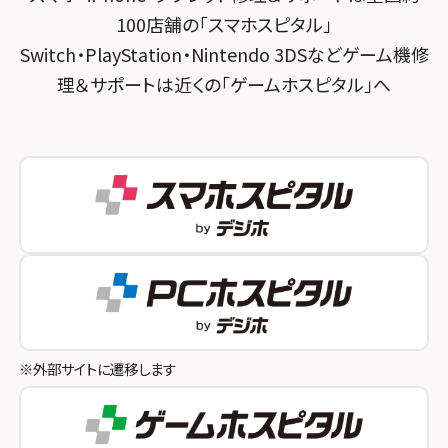
スマホスピタル 京都宇治
100店舗の「スマホスピタル」
スマホスピタル三軒茶屋
スマホスピタル 福知山
Switch・PlayStation・Nintendo 3DSなどゲーム機修
理＆サポートは近くの「ゲームホスピタル」へ
スマホスピタル秋葉原
スマホスピタル神戸三宮
スマホスピタル 新宿
スマホスピタル西宮北口
スマホスピタル 自由が丘
スマホスピタル by デジホ 姫路キャスパ
スマホスピタルオリナス錦糸町
スマホスピタル伊丹
スマホスピタル テルル成増
スマホスピタル奈良生駒
スマホスピタル池袋
スマホスピタル和歌山
スマホスピタル八王子
※外部サイトに遷移します
スマホスピタル町田
スマホスピタル吉祥寺