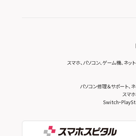
スマホスピタル テルル松戸五香
スマホスピタル春日井勝川
スマホスピタル東大阪ロンモール布施
スマホスピタル テルル南流山
スマホスピタル堺
スマホスピタル テルル宮野木
スマホスピタル 堺出張所
スマホスピタル千葉
スマホスピタル京都河原町
スマホスピタル 東京大手町
スマホスピタル by デジホ 京都駅前
スマホスピタル 大森
スマホ、パソコン、ゲーム機、ネッ
スマホスピタル宇治槙島
スマホスピタル練馬
スマホスピタル烏丸
スマホスピタル 神田
パソコン修理＆サポート、ネ
スマホスピタル 京都宇治
スマホ
スマホスピタル三軒茶屋
Switch・Pl
スマホスピタル 福知山
スマホスピタル秋葉原
スマホスピタル神戸三宮
スマホスピタル 新宿
スマホスピタル西宮北口
スマホスピタル 自由が丘