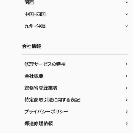
スマホスピタル鴻巣
スマホスピタル 北陸総合修理センター
スマホスピタル岐阜
関西
スマホスピタル テルル三芳
スマホスピタル 長野
スマホスピタル 浜松
スマホスピタル 大阪梅田
中国・四国
スマホスピタル 熊谷
スマホスピタル静岡パルコ
スマホスピタル by デジホ 梅田地下（うめち
スマホスピタル 松江
九州・沖縄
か）
スマホスピタル ゲオデジタルベース川口元郷
スマホスピタル 藤枝
スマホスピタル岡山駅前
スマホスピタル by デジホ マークイズ福岡も
スマホスピタル京橋
もち
スマホスピタル埼玉大宮
会社情報
スマホスピタル名古屋駅前
スマホスピタル高松
スマホスピタル by デジホ天王寺ミオ
スマホスピタル 香椎九産大前
スマホスピタル テルル蒲生
スマホスピタル名古屋金山
スマホスピタル西条
修理サービスの特長
スマホスピタル難波
スマホスピタル福岡天神
スマホスピタル テルル新越谷
スマホスピタル 大府
スマホスピタル高知
会社概要
スマホスピタル高槻
スマホスピタル熊本下通
スマホスピタル テルル草加花栗
スマホスピタル 西枇杷島
総務省登録業者
スマホスピタルイオンタウン茨木太田
スマホスピタル GODOモバイル大分府内町
スマホスピタル テルル東川口
スマホスピタル 尾張旭
スマホスピタル江坂
特定商取引法に関する表記
スマホスピタル沖縄美里
スマホスピタル船橋FACE
スマホスピタル ゲオデジタルベース名古屋焼
山
スマホスピタルくずはモール
プライバシーポリシー
スマホスピタル柏
スマホスピタル知多
スマホスピタルビオルネ枚方
郵送修理依頼
スマホスピタル 佐倉
スマホスピタル平和が丘
スマホスピタル住道オペラパーク