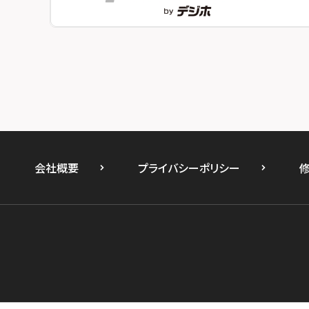
スマホスピタル by デジホ 姫路キャスパ
スマホスピタルオリナス錦糸町
スマホスピタル伊丹
スマホスピタル テルル成増
スマホスピタル奈良生駒
スマホスピタル池袋
スマホスピタル和歌山
スマホスピタル八王子
スマホスピタル町田
スマホスピタル吉祥寺
会社概要
プライバシーポリシー
スマホスピタル立川
スマホスピタル厚木ガーデンシティ
スマホスピタルイオン相模原
スマホスピタル藤沢
スマホスピタル 小田原
スマホスピタル たまプラーザ駅前