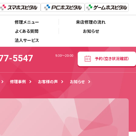
03-5577-5547
予約
（空き状況確認）
9:30〜20:00
修理メニュー
来店修理の流れ
よくある質問
お知らせ
法人サービス
77-5547
9:30〜20:00
予約
（空き状況確認）
修理事例
お客様の声
お知らせ