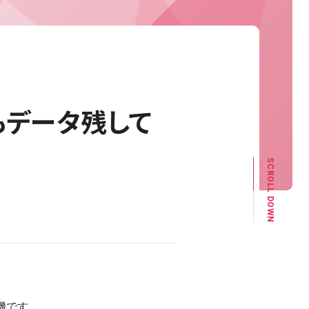
もデータ残して
SCROLL DOWN
機です。