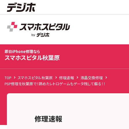
スマホスピタル秋葉原
店舗TOP
修理料金
修理事例
お客様の声
お知
即日iPhone修理なら
スマホスピタル秋葉原
TOP
スマホスピタル秋葉原
修理速報
液晶交換修理
PSP修理を秋葉原で！諦めたレトロゲームもデータ残して蘇る！！
修理速報