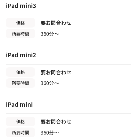
スマホスピタル宇治槙島
iPad mini3
店舗に電話
店舗ページへ
店舗に電話
店舗ページへ
要お問合わせ
価格
360分〜
所要時間
東京23区
11店舗
店頭修理店
店頭修理店
iPad mini2
スマホスピタル烏丸
スマホスピタル 東京大手町
要お問合わせ
価格
店舗に電話
店舗ページへ
店舗に電話
店舗ページへ
360分〜
所要時間
店頭修理店
iPad mini
店頭修理店
スマホスピタル 京都宇治
スマホスピタル 大森
要お問合わせ
価格
店舗に電話
店舗ページへ
360分〜
所要時間
店舗に電話
店舗ページへ