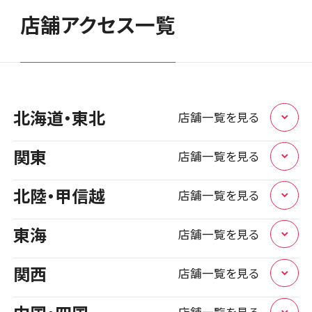
店舗アクセス一覧
北海道・東北
店舗一覧を見る
関東
店舗一覧を見る
北海道
1店舗
北陸・甲信越
店舗一覧を見る
店頭修理店
栃木県
1店舗
スマホスピタル大丸札幌
東海
店舗一覧を見る
店頭修理店
石川県
1店舗
店舗に電話
店舗ページへ
スマホスピタル宇都宮
関西
店舗一覧を見る
店頭修理店
岐阜県
1店舗
店舗に電話
店舗ページへ
スマホスピタルアル・プラザ小松