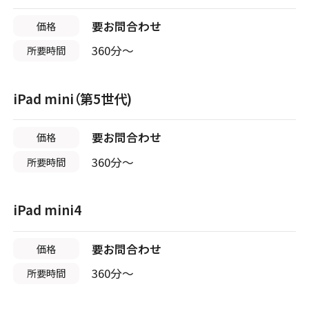
京都府
6店舗
要お問合わせ
価格
店頭修理店
店頭修理店
360分〜
所要時間
スマホスピタル テルル南流山
スマホスピタル京都河原町
店舗に電話
店舗ページへ
iPad mini（第5世代)
店舗に電話
店舗ページへ
要お問合わせ
価格
店頭修理店
360分〜
店頭修理店
所要時間
スマホスピタル テルル宮野木
スマホスピタル by デジホ 京都駅前
iPad mini4
店舗に電話
店舗ページへ
店舗に電話
店舗ページへ
要お問合わせ
価格
360分〜
所要時間
店頭修理店
店頭修理店
スマホスピタル千葉