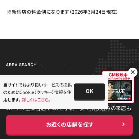
※新宿店の料金例になります（2026年3月24日現在）
店頭修理店
店頭修理店
スマホスピタル 福知山
スマホスピタル練馬
店舗に電話
店舗ページへ
店舗に電話
店舗ページへ
AREA SEARCH
×
兵庫県
4店舗
修理店をエリアから探す
店頭修理店
当サイトではより良いサービスの提供
店頭修理店
OK
のためにCookie（クッキー）情報を使
スマホスピタル 神田
お住まいのエリア別に近くの店舗が検索できます。スマホ
スマホスピタル神戸三宮
用します。
詳しくはこちら。
スピタル全国各店では、ご予約不要で飛び込みの来店も
店舗ページへ
店舗に電話
店舗ページへ
大歓迎です。みなさまのご来店、心よりお待ちしておりま
お近くの店舗を探す
す。