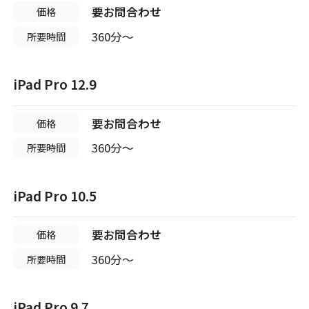
店舗ページへ
要お問合わせ
価格
店舗ページへ
スマホスピタル京橋
香川県
店舗ページへ
1店舗
360分〜
所要時間
店頭修理店
店舗に電話
店舗ページへ
スマホスピタル テルル三芳
店頭修理店
店頭修理店
iPad Pro 12.9
スマホスピタル高松
スマホスピタル福岡天神
店頭修理店
店舗に電話
店舗ページへ
店頭修理店
スマホスピタル 藤枝
要お問合わせ
価格
店舗に電話
店舗ページへ
店舗ページへ
スマホスピタル by デジホ天王寺ミオ
360分〜
所要時間
店舗ページへ
店頭修理店
愛媛県
熊本県
1店舗
店舗に電話
店舗ページへ
1店舗
スマホスピタル 熊谷
iPad Pro 10.5
愛知県
9店舗
店頭修理店
店頭修理店
店舗に電話
店舗ページへ
要お問合わせ
価格
スマホスピタル西条
スマホスピタル熊本下通
店頭修理店
店頭修理店
360分〜
所要時間
スマホスピタル名古屋駅前
スマホスピタル難波
店舗に電話
店舗ページへ
店舗に電話
店舗ページへ
店頭修理店
店舗に電話
店舗ページへ
iPad Pro 9.7
店舗に電話
店舗ページへ