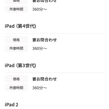
要お問合わせ
価格
店頭修理店
店舗に電話
店舗ページへ
360分〜
所要時間
南大阪
スマホスピタル春日井勝川
2店舗
iPad （第4世代)
店頭修理店
店舗ページへ
店頭修理店
スマホスピタル堺
スマホスピタル 佐倉
要お問合わせ
価格
店舗に電話
店舗ページへ
360分〜
所要時間
店舗に電話
店舗ページへ
iPad （第3世代)
店頭修理店
店頭修理店
要お問合わせ
スマホスピタル 堺出張所
価格
スマホスピタル テルル松戸五香
360分〜
所要時間
店舗ページへ
店舗に電話
店舗ページへ
iPad 2