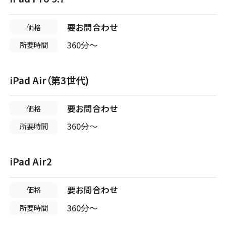
スマホスピタル ゲオデジタルベース川口元郷
高知県
大分県
1店舗
1店舗
要お問合わせ
価格
店舗に電話
店舗ページへ
北大阪
店頭修理店
5店舗
店頭修理店
店頭修理店
360分〜
所要時間
スマホスピタル高知
スマホスピタル GODOモバイル大分府内町
店頭修理店
スマホスピタル名古屋金山
スマホスピタル高槻
iPad Air（第3世代)
店舗に電話
店舗ページへ
店頭修理店
店舗に電話
店舗ページへ
店舗に電話
店舗ページへ
スマホスピタル埼玉大宮
店舗に電話
店舗ページへ
要お問合わせ
価格
沖縄県
1店舗
店舗に電話
店舗ページへ
360分〜
所要時間
店頭修理店
店頭修理店
店頭修理店
スマホスピタル 大府
スマホスピタル沖縄美里
iPad Air2
スマホスピタルイオンタウン茨木太田
店頭修理店
店舗に電話
店舗ページへ
店舗に電話
店舗ページへ
スマホスピタル テルル蒲生
要お問合わせ
価格
店舗に電話
店舗ページへ
360分〜
所要時間
店舗に電話
店舗ページへ