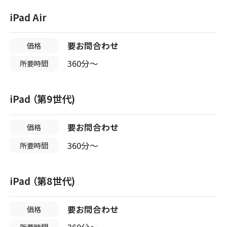
店頭修理店
iPad Air
店頭修理店
スマホスピタル 西枇杷島
スマホスピタル江坂
店頭修理店
要お問合わせ
価格
店舗に電話
店舗ページへ
スマホスピタル テルル新越谷
店舗に電話
店舗ページへ
360分〜
所要時間
店舗に電話
店舗ページへ
店頭修理店
iPad （第9世代)
店頭修理店
スマホスピタル 尾張旭
要お問合わせ
価格
スマホスピタルくずはモール
店頭修理店
店舗に電話
店舗ページへ
360分〜
所要時間
スマホスピタル テルル草加花栗
店舗に電話
店舗ページへ
店舗に電話
店舗ページへ
iPad （第8世代)
店頭修理店
店頭修理店
スマホスピタル ゲオデジタルベース名古屋焼山
要お問合わせ
価格
スマホスピタルビオルネ枚方
店頭修理店
所要時間