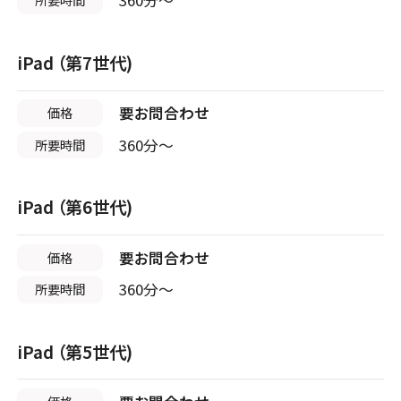
360分〜
店舗に電話
店舗ページへ
スマホスピタル テルル東川口
店舗に電話
店舗ページへ
iPad （第7世代)
店舗に電話
店舗ページへ
店頭修理店
東大阪
2店舗
要お問合わせ
価格
スマホスピタル知多
千葉県
7店舗
360分〜
所要時間
店頭修理店
店舗に電話
店舗ページへ
スマホスピタル住道オペラパーク
店頭修理店
iPad （第6世代)
スマホスピタル船橋FACE
店舗に電話
店舗ページへ
要お問合わせ
価格
店頭修理店
店舗に電話
店舗ページへ
360分〜
スマホスピタル平和が丘
所要時間
店頭修理店
店舗に電話
店舗ページへ
スマホスピタル東大阪ロンモール布施
店頭修理店
iPad （第5世代)
スマホスピタル柏
店舗に電話
店舗ページへ