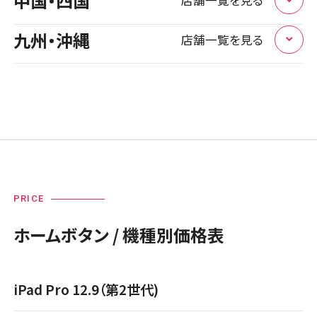
中国・四国
店舗一覧を見る
店頭修理店
大阪市
5店舗
店舗に電話
店舗ページへ
スマホスピタル岐阜
九州・沖縄
店舗一覧を見る
群馬県
1店舗
店頭修理店
島根県
1店舗
店舗に電話
店舗ページへ
スマホスピタル 大阪梅田
店頭修理店
福井県
1店舗
店頭修理店
福岡県
3店舗
スマホスピタル 高崎
店舗に電話
店舗ページへ
スマホスピタル 松江
店頭修理店
静岡県
3店舗
店頭修理店
店舗に電話
店舗ページへ
スマホスピタル 北陸総合修理センター
店舗に電話
店舗ページへ
スマホスピタル by デジホ マークイズ福岡ももち
店頭修理店
店頭修理店
店舗に電話
店舗ページへ
スマホスピタル 浜松
埼玉県
店舗に電話
店舗ページへ
9店舗
PRICE
岡山県
スマホスピタル by デジホ 梅田地下（うめちか）
1店舗
店舗に電話
店舗ページへ
店頭修理店
ホームボタン / 機種別価格表
長野県
1店舗
店頭修理店
店舗に電話
店舗ページへ
スマホスピタル鴻巣
店頭修理店
スマホスピタル岡山駅前
店頭修理店
スマホスピタル 香椎九産大前
iPad Pro 12.9（第2世代)
店頭修理店
店舗に電話
店舗ページへ
スマホスピタル 長野
店舗ページへ
店頭修理店
スマホスピタル静岡パルコ