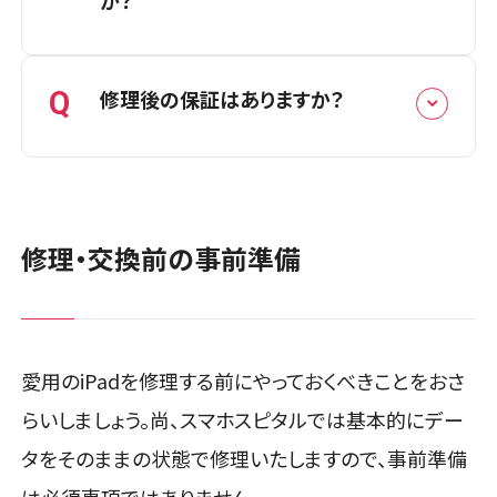
か？
A
Q
修理後の保証はありますか？
ホームボタンを修理するには、画面パー
ツを剥がし、ホームボタンを分解する必
要があります。強引に画面パーツを剥が
A
そうとすると簡単に割れてしまうため、修
ホームボタン部品の不具合に関しては、
理には高いリスクが伴います。自信のな
最長1年間の保証となりますので期間内
修理・交換前の事前準備
い方は、ぜひスマホスピタルまでご相談く
は何度でも無料で再修理を承ります。詳
ださい。
細は店頭スタッフまでお問い合わせくだ
さい。
愛用のiPadを修理する前にやっておくべきことをおさ
らいしましょう。尚、スマホスピタルでは基本的にデー
タをそのままの状態で修理いたしますので、事前準備
は必須事項ではありません。