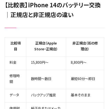
【比較表】iPhone 14のバッテリー交換
｜正規店と非正規店の違い
比較項
正規店（Apple
非正規店（街の修
目
Store・正規店）
理店）
料金
15,800円～
8,800円〜
修理時
数時間〜数日
最短60分〜即日
間
データ
バックアップ推奨
基本そのまま
使用部
純正品またはメーカ