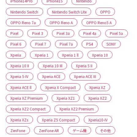
iPhone14Pro
iPhone15
Nintendo
Nintendo Switch
Nintendo Switch Lite
OPPO
OPPO Reno 7a
OPPO Reno A
OPPO Reno5 A
Pixel
Pixel 3
Pixel 3a
Pixel 4a
Pixel 5a
Pixel 6
Pixel 7
Pixel 7a
PS4
SONY
Xperia
Xperia 1
Xperia 1 ll
Xperia 10
Xperia 10 II
Xperia 10 IIl
Xperia 5 II
Xperia 5-IV
Xperia ACE
Xperia ACE III
Xperia ACE ll
Xperia X Compact
Xperia XZ
Xperia XZ Premium
Xperia XZ1
Xperia XZ2
Xperia XZ2 Compact
Xperia XZ2 Premium
Xperia XZs
Xperia Z5 Compact
Xperia10-IV
ZenFone
ZenFone AR
ゲーム機
その他