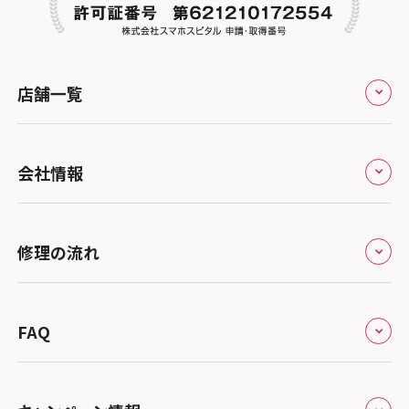
店舗一覧
全国
会社情報
北海道・東北
修理サービスの特長
スマホスピタル大丸札幌
関東
修理の流れ
会社概要
スマホスピタル宇都宮
北陸・甲信越
来店修理の流れ
総務省登録業者
スマホスピタル 高崎
スマホスピタルアル・プラザ小松
東海
FAQ
郵送修理の流れ
スマホスピタル鴻巣
特定商取引法に関する表記
スマホスピタル 北陸総合修理センター
スマホスピタル岐阜
関西
よくあるご質問
スマホスピタル テルル三芳
スマホスピタル 長野
プライバシーポリシー
スマホスピタル 浜松