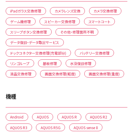
iPadガラス交換修理
カメラレンズ交換
カメラ交換修理
ゲーム機修理
スピーカー交換修理
スマートコート
スリープボタン交換修理
その他・修理箇所不明
データ復旧・データ取出サービス
ドックコネクター交換修理(充電部分)
バッテリー交換修理
リンゴループ
基板修理
水没復旧修理
液晶交換修理
画面交換修理(軽度)
画面交換修理(重度)
機種
Android
AQUOS
AQUOS R
AQUOS R2
AQUOS R3
AQUOS R5G
AQUOS sense 8