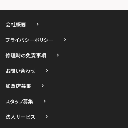
スマホスピタルイオン相模原
スマホスピタル藤沢
会社概要
スマホスピタル 小田原
プライバシーポリシー
スマホスピタル たまプラーザ駅前
修理時の免責事項
スマホスピタル 登戸・向ヶ丘遊園
スマホスピタル 武蔵小杉
お問い合わせ
スマホスピタル横浜駅前
加盟店募集
スマホスピタル横浜関内
スタッフ募集
スマホスピタル テルル上大岡
法人サービス