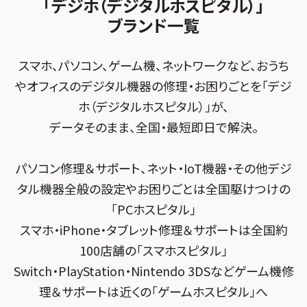
「デジホ（デジタルホスピタル）」
FCNTスマートフォン修理
スマホスピタル テルル松戸五香
MacBook修理メニュー
ブランド一覧
スマホスピタル春日井勝川
スマホスピタル東大阪ロンモール布施
POSレジ緊急サポート
スマホスピタル テルル南流山
Surface修理メニュー
スマホスピタル堺
スマホ、パソコン、ゲーム機、ネットワークなど、おうち
スマホスピタル テルル宮野木
やオフィスのデジタル機器の修理・お困りごとを「デジ
スマホスピタル 堺出張所
ホ（デジタルホスピタル）」が、
スマホスピタル千葉
スマホスピタル京都河原町
データそのまま、全国・最短即日で解決。
スマホスピタル 東京大手町
スマホスピタル by デジホ 京都駅前
パソコン修理＆サポート、ネット・IoT機器・その他デジ
スマホスピタル 大森
スマホスピタル宇治槙島
タル機器全般の設定やお困りごとは全国駆けつけの
スマホスピタル練馬
スマホスピタル烏丸
「PCホスピタル」
スマホ・iPhone・タブレット修理＆サポートは全国約
スマホスピタル 神田
スマホスピタル 京都宇治
100店舗の「スマホスピタル」
スマホスピタル三軒茶屋
スマホスピタル 福知山
Switch・PlayStation・Nintendo 3DSなどゲーム機修
理＆サポートは近くの「ゲームホスピタル」へ
スマホスピタル秋葉原
スマホスピタル神戸三宮