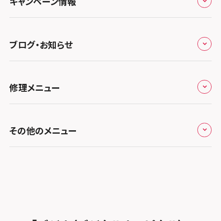
スマホスピタル 大阪梅田
キャンペーン情報
中国・四国
スマホスピタル 熊谷
スマホスピタル静岡パルコ
郵送修理依頼
スマホスピタル by デジホ 梅田地下（うめちか）
スマホスピタル 松江
九州・沖縄
ノートン申込みキャンペーン
スマホスピタル ゲオデジタルベース川口元郷
スマホスピタル 藤枝
スマホスピタル京橋
ブログ・お知らせ
スマホスピタル岡山駅前
スマホスピタル by デジホ マークイズ福岡もも
ち
キャンペーン一覧
スマホスピタル埼玉大宮
スマホスピタル名古屋駅前
スマホスピタル by デジホ天王寺ミオ
スマホスピタル高松
お役立ち情報
スマホスピタル 香椎九産大前
スマホスピタル テルル蒲生
スマホスピタル名古屋金山
修理メニュー
スマホスピタル難波
スマホスピタル西条
お知らせ
スマホスピタル福岡天神
スマホスピタル テルル新越谷
スマホスピタル 大府
スマホスピタル高槻
スマホスピタル高知
修理メニュー トップ
スマホスピタル熊本下通
スマホスピタル テルル草加花栗
スマホスピタル 西枇杷島
その他のメニュー
スマホスピタルイオンタウン茨木太田
iPhone修理メニュー
スマホスピタル GODOモバイル大分府内町
スマホスピタル テルル東川口
スマホスピタル 尾張旭
スマホスピタル江坂
加盟店募集
スマホスピタル沖縄美里
iPad修理メニュー
スマホスピタル船橋FACE
スマホスピタル ゲオデジタルベース名古屋焼山
スマホスピタルくずはモール
スタッフ募集
Android修理メニュー
スマホスピタル柏
スマホスピタル知多
スマホスピタルビオルネ枚方
法人サービス
ゲーム機修理メニュー
スマホスピタル 佐倉
スマホスピタル平和が丘
スマホスピタル住道オペラパーク