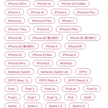
iPhone 15Pro
iPhone 16
iPhone 16 ProMax
iPhone 4
iPhone 4s
iPhone 6
iPhone 6 Plus
iPhone 6s
iPhone 6s Plus
iPhone 7
iPhone 7 Plus
iPhone 8
iPhone 8 Plus
iPhone SE
iPhone SE（第2世代）
iPhone SE（第3世代）
iPhone SE（第4世代）
iPhone X
iPhone XR
iPhone XS
iPhone XS Max
iPhone14
iPhone14Pro
iPhone15
Nintendo
Nintendo Switch
Nintendo Switch Lite
OPPO
OPPO Reno 7a
OPPO Reno A
OPPO Reno5 A
Pixel
Pixel 3
Pixel 3a
Pixel 4a
Pixel 5a
Pixel 6
Pixel 7
Pixel 7a
PS4
SONY
Xperia
Xperia 1
Xperia 1 ll
Xperia 10