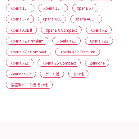
Xperia 10 II
Xperia 10 IIl
Xperia 5 II
Xperia 5-IV
Xperia ACE
Xperia ACE III
Xperia ACE ll
Xperia X Compact
Xperia XZ
Xperia XZ Premium
Xperia XZ1
Xperia XZ2
Xperia XZ2 Compact
Xperia XZ2 Premium
Xperia XZs
Xperia Z5 Compact
ZenFone
ZenFone AR
ゲーム機
その他
据置型ゲーム機 その他