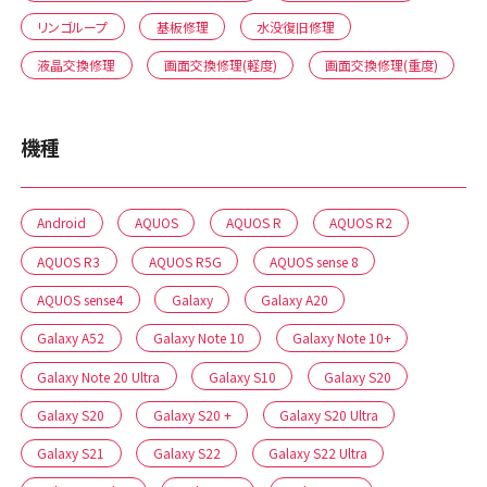
リンゴループ
基板修理
水没復旧修理
液晶交換修理
画面交換修理(軽度)
画面交換修理(重度)
機種
Android
AQUOS
AQUOS R
AQUOS R2
AQUOS R3
AQUOS R5G
AQUOS sense 8
AQUOS sense4
Galaxy
Galaxy A20
Galaxy A52
Galaxy Note 10
Galaxy Note 10+
Galaxy Note 20 Ultra
Galaxy S10
Galaxy S20
Galaxy S20
Galaxy S20 +
Galaxy S20 Ultra
Galaxy S21
Galaxy S22
Galaxy S22 Ultra