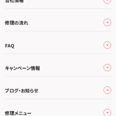
会社情報
北海道・東北
修理サービスの特長
スマホスピタル大丸札幌
関東
修理の流れ
会社概要
スマホスピタル宇都宮
北陸・甲信越
来店修理の流れ
総務省登録業者
スマホスピタル 高崎
スマホスピタルアル・プラザ小松
東海
FAQ
郵送修理の流れ
スマホスピタル鴻巣
特定商取引法に関する表記
スマホスピタル 北陸総合修理センター
スマホスピタル岐阜
関西
よくあるご質問
スマホスピタル テルル三芳
スマホスピタル 長野
プライバシーポリシー
スマホスピタル 浜松
スマホスピタル 大阪梅田
キャンペーン情報
中国・四国
スマホスピタル 熊谷
スマホスピタル静岡パルコ
郵送修理依頼
スマホスピタル by デジホ 梅田地下（うめちか）
スマホスピタル 松江
九州・沖縄
ノートン申込みキャンペーン
スマホスピタル ゲオデジタルベース川口元郷
スマホスピタル 藤枝
スマホスピタル京橋
ブログ・お知らせ
スマホスピタル岡山駅前
スマホスピタル by デジホ マークイズ福岡もも
ち
キャンペーン一覧
スマホスピタル埼玉大宮
スマホスピタル名古屋駅前
スマホスピタル by デジホ天王寺ミオ
スマホスピタル高松
お役立ち情報
スマホスピタル 香椎九産大前
スマホスピタル テルル蒲生
スマホスピタル名古屋金山
修理メニュー
スマホスピタル難波
スマホスピタル西条