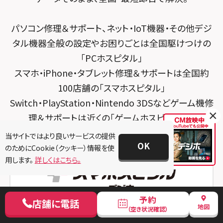
スマホスピタル 東京大手町
スマホスピタル by デジホ 京都駅前
パソコン修理＆サポート、ネット・IoT機器・その他デジ
スマホスピタル 大森
スマホスピタル宇治槙島
タル機器全般の設定やお困りごとは全国駆けつけの
スマホスピタル練馬
スマホスピタル烏丸
「PCホスピタル」
スマホ・iPhone・タブレット修理＆サポートは全国約
スマホスピタル 神田
スマホスピタル 京都宇治
100店舗の「スマホスピタル」
スマホスピタル三軒茶屋
スマホスピタル 福知山
Switch・PlayStation・Nintendo 3DSなどゲーム機修
×
理＆サポートは近くの「ゲームホスピタル」へ
スマホスピタル秋葉原
スマホスピタル神戸三宮
当サイトではより良いサービスの提供
スマホスピタル 新宿
スマホスピタル西宮北口
OK
のためにCookie（クッキー）情報を使
用します。
詳しくはこちら。
スマホスピタル 自由が丘
スマホスピタル by デジホ 姫路キャスパ
スマホスピタルオリナス錦糸町
スマホスピタル伊丹
予約
店舗に電話
スマホスピタル テルル成増
地図
スマホスピタル奈良生駒
（空き状況確認）