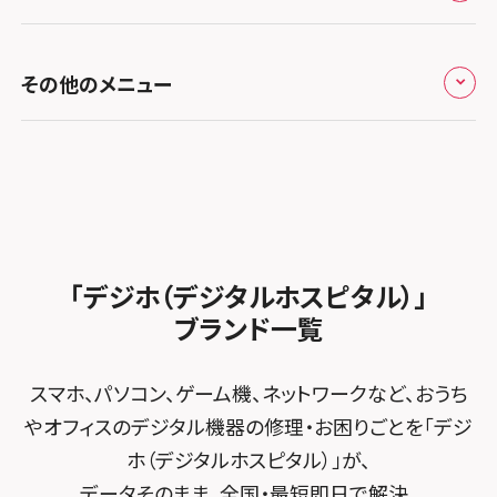
お知らせ
スマホスピタル福岡天神
スマホスピタル テルル新越谷
スマホスピタル 大府
スマホスピタル高槻
スマホスピタル高知
修理メニュー トップ
スマホスピタル熊本下通
スマホスピタル テルル草加花栗
スマホスピタル 西枇杷島
その他のメニュー
スマホスピタルイオンタウン茨木太田
iPhone修理メニュー
スマホスピタル GODOモバイル大分府内町
スマホスピタル テルル東川口
スマホスピタル 尾張旭
スマホスピタル江坂
加盟店募集
スマホスピタル沖縄美里
iPad修理メニュー
スマホスピタル船橋FACE
スマホスピタル ゲオデジタルベース名古屋焼山
スマホスピタルくずはモール
スタッフ募集
Android修理メニュー
スマホスピタル柏
スマホスピタル知多
スマホスピタルビオルネ枚方
法人サービス
ゲーム機修理メニュー
スマホスピタル 佐倉
スマホスピタル平和が丘
スマホスピタル住道オペラパーク
「デジホ（デジタルホスピタル）」
FCNTスマートフォン修理
スマホスピタル テルル松戸五香
MacBook修理メニュー
ブランド一覧
スマホスピタル春日井勝川
スマホスピタル東大阪ロンモール布施
POSレジ緊急サポート
スマホスピタル テルル南流山
Surface修理メニュー
スマホスピタル堺
スマホ、パソコン、ゲーム機、ネットワークなど、おうち
スマホスピタル テルル宮野木
やオフィスのデジタル機器の修理・お困りごとを「デジ
スマホスピタル 堺出張所
ホ（デジタルホスピタル）」が、
スマホスピタル千葉
スマホスピタル京都河原町
データそのまま、全国・最短即日で解決。