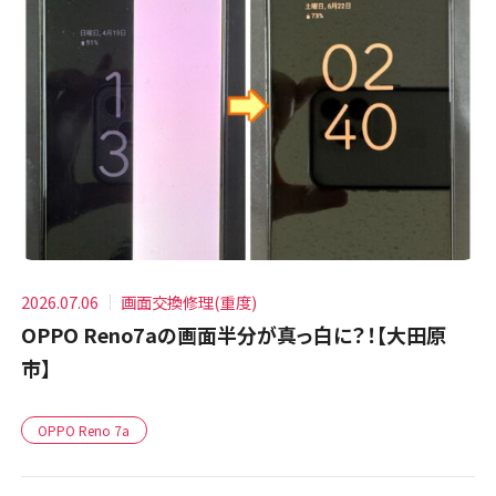
2026.07.06
画面交換修理(重度)
OPPO Reno7aの画面半分が真っ白に？！【大田原
市】
OPPO Reno 7a