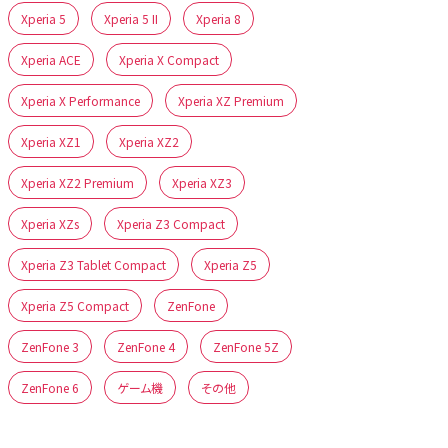
Xperia 5
Xperia 5 II
Xperia 8
Xperia ACE
Xperia X Compact
Xperia X Performance
Xperia XZ Premium
Xperia XZ1
Xperia XZ2
Xperia XZ2 Premium
Xperia XZ3
Xperia XZs
Xperia Z3 Compact
Xperia Z3 Tablet Compact
Xperia Z5
Xperia Z5 Compact
ZenFone
ZenFone 3
ZenFone 4
ZenFone 5Z
ZenFone 6
ゲーム機
その他