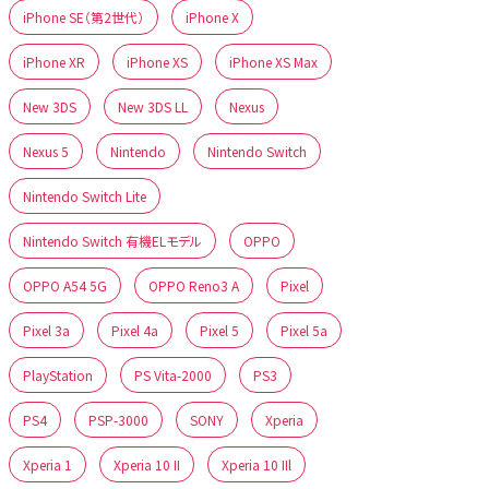
iPhone SE（第2世代）
iPhone X
iPhone XR
iPhone XS
iPhone XS Max
New 3DS
New 3DS LL
Nexus
Nexus 5
Nintendo
Nintendo Switch
Nintendo Switch Lite
Nintendo Switch 有機ELモデル
OPPO
OPPO A54 5G
OPPO Reno3 A
Pixel
Pixel 3a
Pixel 4a
Pixel 5
Pixel 5a
PlayStation
PS Vita-2000
PS3
PS4
PSP-3000
SONY
Xperia
Xperia 1
Xperia 10 II
Xperia 10 IIl