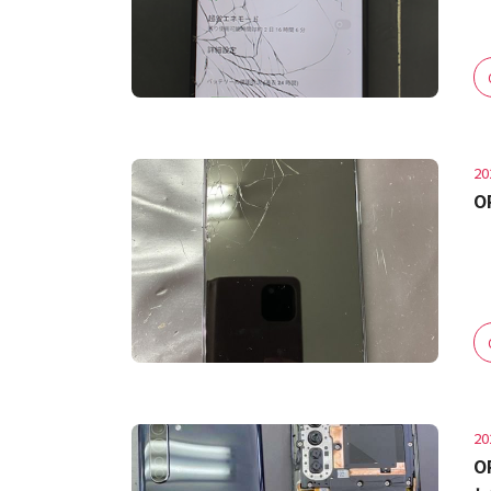
20
O
20
O