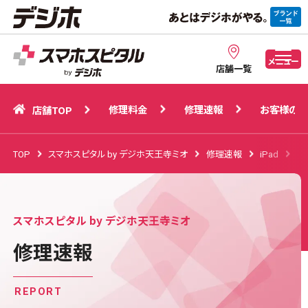
修理料金
修理速報
お客様の声
店舗TOP
メニュー
店舗一覧
修理料金
修理速報
お客様の声
店舗TOP
TOP
スマホスピタル by デジホ天王寺ミオ
修理速報
iPad
iP
スマホスピタル by デジホ天王寺ミオ
修理速報
REPORT