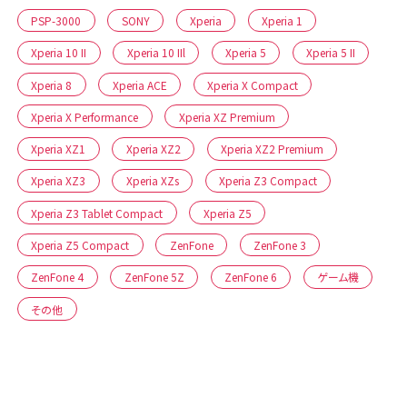
PSP-3000
SONY
Xperia
Xperia 1
Xperia 10 II
Xperia 10 IIl
Xperia 5
Xperia 5 II
Xperia 8
Xperia ACE
Xperia X Compact
Xperia X Performance
Xperia XZ Premium
Xperia XZ1
Xperia XZ2
Xperia XZ2 Premium
Xperia XZ3
Xperia XZs
Xperia Z3 Compact
Xperia Z3 Tablet Compact
Xperia Z5
Xperia Z5 Compact
ZenFone
ZenFone 3
ZenFone 4
ZenFone 5Z
ZenFone 6
ゲーム機
その他