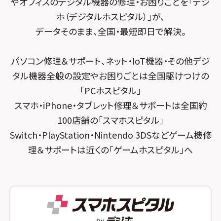
やオフィスのデジタル機器の修理・お困りごとを「デジ
スマホスピタル 堺出張所
ホ（デジタルホスピタル）」が、
スマホスピタル千葉
スマホスピタル京都河原町
データそのまま、全国・最短即日で解決。
スマホスピタル 東京大手町
スマホスピタル by デジホ 京都駅前
パソコン修理＆サポート、ネット・IoT機器・その他デジ
スマホスピタル 大森
スマホスピタル宇治槙島
タル機器全般の設定やお困りごとは全国駆けつけの
スマホスピタル練馬
スマホスピタル烏丸
「PCホスピタル」
スマホ・iPhone・タブレット修理＆サポートは全国約
スマホスピタル 神田
スマホスピタル 京都宇治
100店舗の「スマホスピタル」
スマホスピタル三軒茶屋
スマホスピタル 福知山
Switch・PlayStation・Nintendo 3DSなどゲーム機修
理＆サポートは近くの「ゲームホスピタル」へ
スマホスピタル秋葉原
スマホスピタル神戸三宮
スマホスピタル 新宿
スマホスピタル西宮北口
スマホスピタル 自由が丘
スマホスピタル by デジホ 姫路キャスパ
スマホスピタルオリナス錦糸町
スマホスピタル伊丹