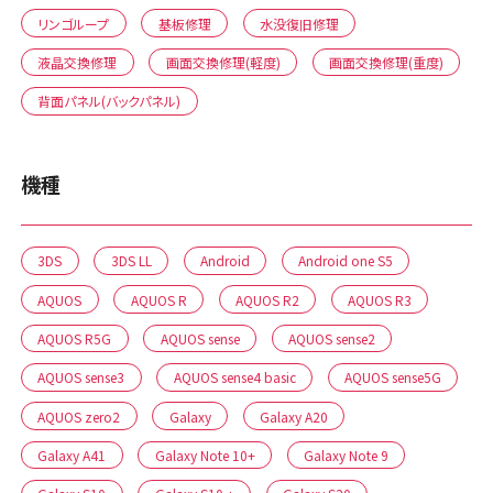
リンゴループ
基板修理
水没復旧修理
液晶交換修理
画面交換修理(軽度)
画面交換修理(重度)
背面パネル(バックパネル)
機種
3DS
3DS LL
Android
Android one S5
AQUOS
AQUOS R
AQUOS R2
AQUOS R3
AQUOS R5G
AQUOS sense
AQUOS sense2
AQUOS sense3
AQUOS sense4 basic
AQUOS sense5G
AQUOS zero2
Galaxy
Galaxy A20
Galaxy A41
Galaxy Note 10+
Galaxy Note 9