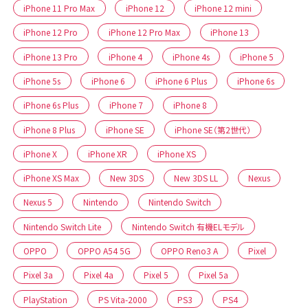
iPhone 11 Pro Max
iPhone 12
iPhone 12 mini
iPhone 12 Pro
iPhone 12 Pro Max
iPhone 13
iPhone 13 Pro
iPhone 4
iPhone 4s
iPhone 5
iPhone 5s
iPhone 6
iPhone 6 Plus
iPhone 6s
iPhone 6s Plus
iPhone 7
iPhone 8
iPhone 8 Plus
iPhone SE
iPhone SE（第2世代）
iPhone X
iPhone XR
iPhone XS
iPhone XS Max
New 3DS
New 3DS LL
Nexus
Nexus 5
Nintendo
Nintendo Switch
Nintendo Switch Lite
Nintendo Switch 有機ELモデル
OPPO
OPPO A54 5G
OPPO Reno3 A
Pixel
Pixel 3a
Pixel 4a
Pixel 5
Pixel 5a
PlayStation
PS Vita-2000
PS3
PS4