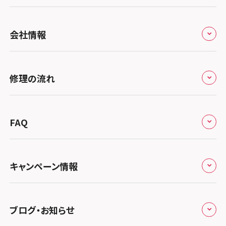
全国
会社情報
北海道・東北
修理サービスの特長
スマホスピタル大丸札幌
関東
修理の流れ
会社概要
スマホスピタル宇都宮
北陸・甲信越
来店修理の流れ
総務省登録業者
スマホスピタル 高崎
スマホスピタルアル・プラザ小松
東海
FAQ
郵送修理の流れ
スマホスピタル鴻巣
特定商取引法に関する表記
スマホスピタル 北陸総合修理センター
スマホスピタル岐阜
関西
よくあるご質問
スマホスピタル テルル三芳
スマホスピタル 長野
プライバシーポリシー
スマホスピタル 浜松
スマホスピタル 大阪梅田
キャンペーン情報
中国・四国
スマホスピタル 熊谷
スマホスピタル静岡パルコ
郵送修理依頼
スマホスピタル by デジホ 梅田地下（うめちか）
スマホスピタル 松江
九州・沖縄
ノートン申込みキャンペーン
スマホスピタル ゲオデジタルベース川口元郷
スマホスピタル 藤枝
スマホスピタル京橋
ブログ・お知らせ
スマホスピタル岡山駅前
スマホスピタル by デジホ マークイズ福岡もも
ち
キャンペーン一覧