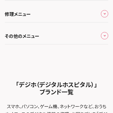
スマホスピタル埼玉大宮
スマホスピタル名古屋駅前
スマホスピタル by デジホ天王寺ミオ
スマホスピタル高松
お役立ち情報
スマホスピタル 香椎九産大前
スマホスピタル テルル蒲生
スマホスピタル名古屋金山
修理メニュー
スマホスピタル難波
スマホスピタル西条
お知らせ
スマホスピタル福岡天神
スマホスピタル テルル新越谷
スマホスピタル 大府
スマホスピタル高槻
スマホスピタル高知
修理メニュー トップ
スマホスピタル熊本下通
スマホスピタル テルル草加花栗
スマホスピタル 西枇杷島
その他のメニュー
スマホスピタルイオンタウン茨木太田
iPhone修理メニュー
スマホスピタル GODOモバイル大分府内町
スマホスピタル テルル東川口
スマホスピタル 尾張旭
スマホスピタル江坂
加盟店募集
スマホスピタル沖縄美里
iPad修理メニュー
スマホスピタル船橋FACE
スマホスピタル ゲオデジタルベース名古屋焼山
スマホスピタルくずはモール
スタッフ募集
Android修理メニュー
スマホスピタル柏
スマホスピタル知多
スマホスピタルビオルネ枚方
法人サービス
ゲーム機修理メニュー
スマホスピタル 佐倉
スマホスピタル平和が丘
スマホスピタル住道オペラパーク
「デジホ（デジタルホスピタル）」
FCNTスマートフォン修理
スマホスピタル テルル松戸五香
MacBook修理メニュー
ブランド一覧
スマホスピタル春日井勝川
スマホスピタル東大阪ロンモール布施
POSレジ緊急サポート
スマホスピタル テルル南流山
Surface修理メニュー
スマホスピタル堺
スマホ、パソコン、ゲーム機、ネットワークなど、おうち
スマホスピタル テルル宮野木