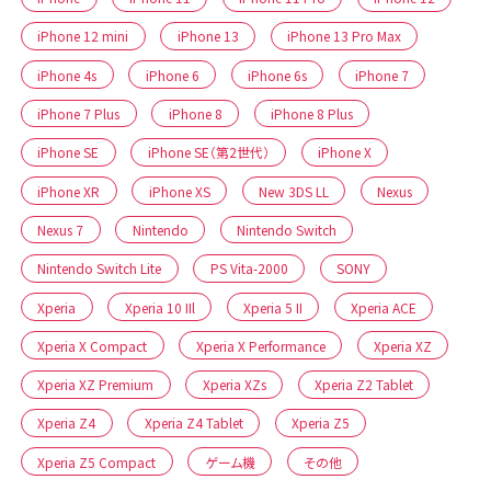
iPhone 12 mini
iPhone 13
iPhone 13 Pro Max
iPhone 4s
iPhone 6
iPhone 6s
iPhone 7
iPhone 7 Plus
iPhone 8
iPhone 8 Plus
iPhone SE
iPhone SE（第2世代）
iPhone X
iPhone XR
iPhone XS
New 3DS LL
Nexus
Nexus 7
Nintendo
Nintendo Switch
Nintendo Switch Lite
PS Vita-2000
SONY
Xperia
Xperia 10 IIl
Xperia 5 II
Xperia ACE
Xperia X Compact
Xperia X Performance
Xperia XZ
Xperia XZ Premium
Xperia XZs
Xperia Z2 Tablet
Xperia Z4
Xperia Z4 Tablet
Xperia Z5
Xperia Z5 Compact
ゲーム機
その他