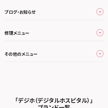
スマホスピタル静岡パルコ
郵送修理依頼
スマホスピタル by デジホ 梅田地下（うめちか）
スマホスピタル 松江
九州・沖縄
ノートン申込みキャンペーン
スマホスピタル ゲオデジタルベース川口元郷
スマホスピタル 藤枝
スマホスピタル京橋
ブログ・お知らせ
スマホスピタル岡山駅前
スマホスピタル by デジホ マークイズ福岡もも
ち
キャンペーン一覧
スマホスピタル埼玉大宮
スマホスピタル名古屋駅前
スマホスピタル by デジホ天王寺ミオ
スマホスピタル高松
お役立ち情報
スマホスピタル 香椎九産大前
スマホスピタル テルル蒲生
スマホスピタル名古屋金山
修理メニュー
スマホスピタル難波
スマホスピタル西条
お知らせ
スマホスピタル福岡天神
スマホスピタル テルル新越谷
スマホスピタル 大府
スマホスピタル高槻
スマホスピタル高知
修理メニュー トップ
スマホスピタル熊本下通
スマホスピタル テルル草加花栗
スマホスピタル 西枇杷島
その他のメニュー
スマホスピタルイオンタウン茨木太田
iPhone修理メニュー
スマホスピタル GODOモバイル大分府内町
スマホスピタル テルル東川口
スマホスピタル 尾張旭
スマホスピタル江坂
加盟店募集
スマホスピタル沖縄美里
iPad修理メニュー
スマホスピタル船橋FACE
スマホスピタル ゲオデジタルベース名古屋焼山
スマホスピタルくずはモール
スタッフ募集
Android修理メニュー
スマホスピタル柏
スマホスピタル知多
スマホスピタルビオルネ枚方
法人サービス
ゲーム機修理メニュー
スマホスピタル 佐倉
スマホスピタル平和が丘
スマホスピタル住道オペラパーク
「デジホ（デジタルホスピタル）」
FCNTスマートフォン修理
スマホスピタル テルル松戸五香
MacBook修理メニュー
ブランド一覧
スマホスピタル春日井勝川
スマホスピタル東大阪ロンモール布施