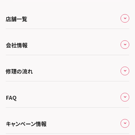
店舗一覧
全国
会社情報
北海道・東北
修理サービスの特長
スマホスピタル大丸札幌
関東
修理の流れ
会社概要
スマホスピタル宇都宮
北陸・甲信越
来店修理の流れ
総務省登録業者
スマホスピタル 高崎
スマホスピタルアル・プラザ小松
東海
FAQ
郵送修理の流れ
スマホスピタル鴻巣
特定商取引法に関する表記
スマホスピタル 北陸総合修理センター
スマホスピタル岐阜
関西
よくあるご質問
スマホスピタル テルル三芳
スマホスピタル 長野
プライバシーポリシー
スマホスピタル 浜松
スマホスピタル 大阪梅田
キャンペーン情報
中国・四国
スマホスピタル 熊谷