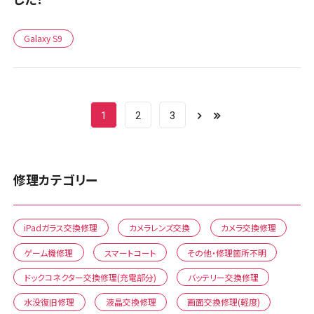
Galaxy S9
1
2
3
修理カテゴリー
iPadガラス交換修理
カメラレンズ交換
カメラ交換修理
ゲーム機修理
スマートコート
その他・修理箇所不明
ドックコネクター交換修理(充電部分)
バッテリー交換修理
水没復旧修理
液晶交換修理
画面交換修理(軽度)