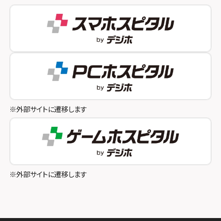
スマホスピタル 自由が丘
スマホスピタル by デジホ 姫路キャスパ
スマホスピタルオリナス錦糸町
スマホスピタル伊丹
スマホスピタル テルル成増
スマホスピタル奈良生駒
スマホスピタル池袋
スマホスピタル和歌山
スマホスピタル八王子
※外部サイトに遷移します
スマホスピタル町田
スマホスピタル吉祥寺
スマホスピタル立川
※外部サイトに遷移します
スマホスピタル厚木ガーデンシティ
スマホスピタルイオン相模原