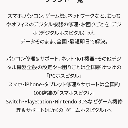
POSレジ緊急サポート
スマホスピタル テルル南流山
Surface修理メニュー
スマホスピタル堺
スマホ、パソコン、ゲーム機、ネットワークなど、おうち
スマホスピタル テルル宮野木
やオフィスのデジタル機器の修理・お困りごとを「デジ
スマホスピタル 堺出張所
ホ（デジタルホスピタル）」が、
スマホスピタル千葉
スマホスピタル京都河原町
データそのまま、全国・最短即日で解決。
スマホスピタル 東京大手町
スマホスピタル by デジホ 京都駅前
パソコン修理＆サポート、ネット・IoT機器・その他デジ
スマホスピタル 大森
スマホスピタル宇治槙島
タル機器全般の設定やお困りごとは全国駆けつけの
スマホスピタル練馬
スマホスピタル烏丸
「PCホスピタル」
スマホ・iPhone・タブレット修理＆サポートは全国約
スマホスピタル 神田
スマホスピタル 京都宇治
100店舗の「スマホスピタル」
スマホスピタル三軒茶屋
スマホスピタル 福知山
Switch・PlayStation・Nintendo 3DSなどゲーム機修
理＆サポートは近くの「ゲームホスピタル」へ
スマホスピタル秋葉原
スマホスピタル神戸三宮
スマホスピタル 新宿
スマホスピタル西宮北口