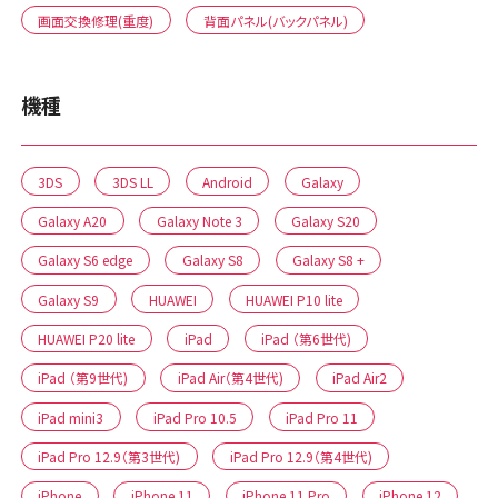
画面交換修理(重度)
背面パネル(バックパネル)
機種
3DS
3DS LL
Android
Galaxy
Galaxy A20
Galaxy Note 3
Galaxy S20
Galaxy S6 edge
Galaxy S8
Galaxy S8 +
Galaxy S9
HUAWEI
HUAWEI P10 lite
HUAWEI P20 lite
iPad
iPad （第6世代)
iPad （第9世代)
iPad Air（第4世代)
iPad Air2
iPad mini3
iPad Pro 10.5
iPad Pro 11
iPad Pro 12.9（第3世代)
iPad Pro 12.9（第4世代)
iPhone
iPhone 11
iPhone 11 Pro
iPhone 12