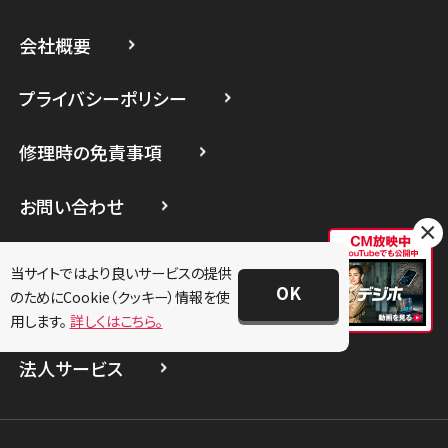
スマホスピタル藤沢
会社概要
スマホスピタル 小田原
プライバシーポリシー
スマホスピタル たまプラーザ駅前
修理時の免責事項
スマホスピタル 登戸・向ヶ丘遊園
スマホスピタル 武蔵小杉
お問い合わせ
×
スマホスピタル横浜駅前
加盟店募集
当サイトではより良いサービスの提供
スマホスピタル横浜関内
OK
のためにCookie（クッキー）情報を使
スタッフ募集
用します。
詳しくはこちら。
スマホスピタル テルル上大岡
法人サービス