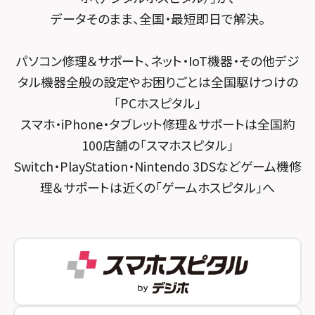
スマホスピタル千葉
スマホスピタル京都河原町
データそのまま、全国・最短即日で解決。
スマホスピタル 東京大手町
スマホスピタル by デジホ 京都駅前
パソコン修理＆サポート、ネット・IoT機器・その他デジ
スマホスピタル 大森
スマホスピタル宇治槙島
タル機器全般の設定やお困りごとは全国駆けつけの
スマホスピタル練馬
スマホスピタル烏丸
「PCホスピタル」
スマホ・iPhone・タブレット修理＆サポートは全国約
スマホスピタル 神田
スマホスピタル 京都宇治
100店舗の「スマホスピタル」
スマホスピタル三軒茶屋
スマホスピタル 福知山
Switch・PlayStation・Nintendo 3DSなどゲーム機修
理＆サポートは近くの「ゲームホスピタル」へ
スマホスピタル秋葉原
スマホスピタル神戸三宮
スマホスピタル 新宿
スマホスピタル西宮北口
スマホスピタル 自由が丘
スマホスピタル by デジホ 姫路キャスパ
スマホスピタルオリナス錦糸町
スマホスピタル伊丹
スマホスピタル テルル成増