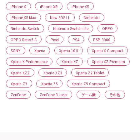
iPhone X
iPhone XR
iPhone XS
iPhone XS Max
New 3DS LL
Nintendo
Nintendo Switch
Nintendo Switch Lite
OPPO
OPPO Reno5 A
Pixel
PS4
PSP-3000
SONY
Xperia
Xperia 10 II
Xperia X Compact
Xperia X Performance
Xperia XZ
Xperia XZ Premium
Xperia XZ2
Xperia XZ3
Xperia Z2 Tablet
Xperia Z3
Xperia Z5
Xperia Z5 Compact
ZenFone
ZenFone 3 Laser
ゲーム機
その他