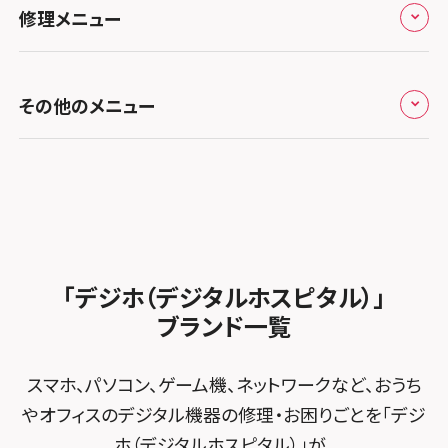
お役立ち情報
スマホスピタル 香椎九産大前
スマホスピタル テルル蒲生
スマホスピタル名古屋金山
修理メニュー
スマホスピタル難波
スマホスピタル西条
お知らせ
スマホスピタル福岡天神
スマホスピタル テルル新越谷
スマホスピタル 大府
スマホスピタル高槻
スマホスピタル高知
修理メニュー トップ
スマホスピタル熊本下通
スマホスピタル テルル草加花栗
スマホスピタル 西枇杷島
その他のメニュー
スマホスピタルイオンタウン茨木太田
iPhone修理メニュー
スマホスピタル GODOモバイル大分府内町
スマホスピタル テルル東川口
スマホスピタル 尾張旭
スマホスピタル江坂
加盟店募集
スマホスピタル沖縄美里
iPad修理メニュー
スマホスピタル船橋FACE
スマホスピタル ゲオデジタルベース名古屋焼山
スマホスピタルくずはモール
スタッフ募集
Android修理メニュー
スマホスピタル柏
スマホスピタル知多
スマホスピタルビオルネ枚方
法人サービス
ゲーム機修理メニュー
スマホスピタル 佐倉
スマホスピタル平和が丘
スマホスピタル住道オペラパーク
「デジホ（デジタルホスピタル）」
FCNTスマートフォン修理
スマホスピタル テルル松戸五香
MacBook修理メニュー
ブランド一覧
スマホスピタル春日井勝川
スマホスピタル東大阪ロンモール布施
POSレジ緊急サポート
スマホスピタル テルル南流山
Surface修理メニュー
スマホスピタル堺
スマホ、パソコン、ゲーム機、ネットワークなど、おうち
スマホスピタル テルル宮野木
やオフィスのデジタル機器の修理・お困りごとを「デジ
スマホスピタル 堺出張所
ホ（デジタルホスピタル）」が、