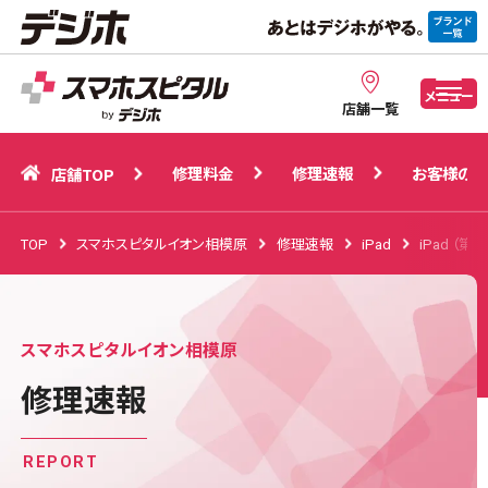
修理料金
修理速報
お客様の声
店舗TOP
メニュー
店舗一覧
修理料金
修理速報
お客様の声
店舗TOP
TOP
スマホスピタルイオン相模原
修理速報
iPad
iPad （第
スマホスピタルイオン相模原
修理速報
REPORT