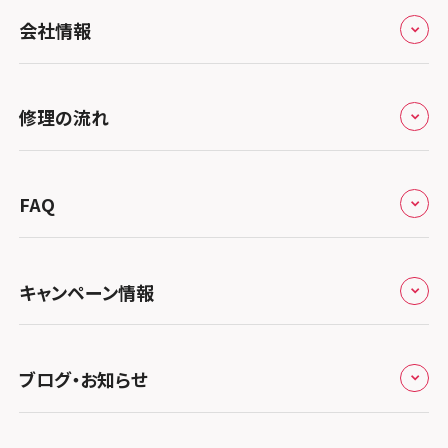
全国
会社情報
北海道・東北
修理サービスの特長
スマホスピタル大丸札幌
関東
修理の流れ
会社概要
スマホスピタル宇都宮
北陸・甲信越
来店修理の流れ
総務省登録業者
スマホスピタル 高崎
スマホスピタルアル・プラザ小松
東海
FAQ
郵送修理の流れ
スマホスピタル鴻巣
特定商取引法に関する表記
スマホスピタル 北陸総合修理センター
スマホスピタル岐阜
関西
よくあるご質問
スマホスピタル テルル三芳
スマホスピタル 長野
プライバシーポリシー
スマホスピタル 浜松
スマホスピタル 大阪梅田
キャンペーン情報
中国・四国
スマホスピタル 熊谷
スマホスピタル静岡パルコ
郵送修理依頼
スマホスピタル by デジホ 梅田地下（うめちか）
スマホスピタル 松江
九州・沖縄
ノートン申込みキャンペーン
スマホスピタル ゲオデジタルベース川口元郷
スマホスピタル 藤枝
スマホスピタル京橋
ブログ・お知らせ
スマホスピタル岡山駅前
スマホスピタル by デジホ マークイズ福岡もも
ち
キャンペーン一覧
スマホスピタル埼玉大宮
スマホスピタル名古屋駅前
スマホスピタル by デジホ天王寺ミオ
スマホスピタル高松