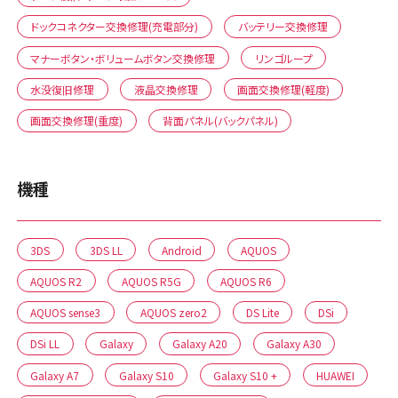
ドックコネクター交換修理(充電部分)
バッテリー交換修理
マナーボタン・ボリュームボタン交換修理
リンゴループ
水没復旧修理
液晶交換修理
画面交換修理(軽度)
画面交換修理(重度)
背面パネル(バックパネル)
機種
3DS
3DS LL
Android
AQUOS
AQUOS R2
AQUOS R5G
AQUOS R6
AQUOS sense3
AQUOS zero2
DS Lite
DSi
DSi LL
Galaxy
Galaxy A20
Galaxy A30
Galaxy A7
Galaxy S10
Galaxy S10 +
HUAWEI