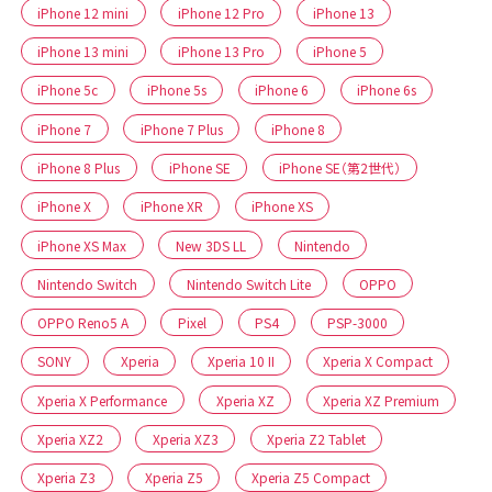
iPhone 12 mini
iPhone 12 Pro
iPhone 13
iPhone 13 mini
iPhone 13 Pro
iPhone 5
iPhone 5c
iPhone 5s
iPhone 6
iPhone 6s
iPhone 7
iPhone 7 Plus
iPhone 8
iPhone 8 Plus
iPhone SE
iPhone SE（第2世代）
iPhone X
iPhone XR
iPhone XS
iPhone XS Max
New 3DS LL
Nintendo
Nintendo Switch
Nintendo Switch Lite
OPPO
OPPO Reno5 A
Pixel
PS4
PSP-3000
SONY
Xperia
Xperia 10 II
Xperia X Compact
Xperia X Performance
Xperia XZ
Xperia XZ Premium
Xperia XZ2
Xperia XZ3
Xperia Z2 Tablet
Xperia Z3
Xperia Z5
Xperia Z5 Compact