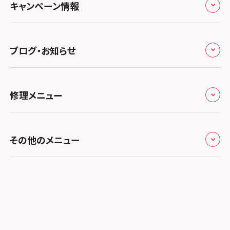
スマホスピタル テルル三芳
スマホスピタル 長野
プライバシーポリシー
スマホスピタル 浜松
スマホスピタル 大阪梅田
キャンペーン情報
中国・四国
スマホスピタル 熊谷
スマホスピタル静岡パルコ
郵送修理依頼
スマホスピタル by デジホ 梅田地下（うめちか）
スマホスピタル 松江
九州・沖縄
ノートン申込みキャンペーン
スマホスピタル ゲオデジタルベース川口元郷
スマホスピタル 藤枝
スマホスピタル京橋
ブログ・お知らせ
スマホスピタル岡山駅前
スマホスピタル by デジホ マークイズ福岡もも
ち
キャンペーン一覧
スマホスピタル埼玉大宮
スマホスピタル名古屋駅前
スマホスピタル by デジホ天王寺ミオ
スマホスピタル高松
お役立ち情報
スマホスピタル 香椎九産大前
スマホスピタル テルル蒲生
スマホスピタル名古屋金山
修理メニュー
スマホスピタル難波
スマホスピタル西条
お知らせ
スマホスピタル福岡天神
スマホスピタル テルル新越谷
スマホスピタル 大府
スマホスピタル高槻
スマホスピタル高知
修理メニュー トップ
スマホスピタル熊本下通
スマホスピタル テルル草加花栗
スマホスピタル 西枇杷島
その他のメニュー
スマホスピタルイオンタウン茨木太田
iPhone修理メニュー
スマホスピタル GODOモバイル大分府内町
スマホスピタル テルル東川口
スマホスピタル 尾張旭
スマホスピタル江坂
加盟店募集
スマホスピタル沖縄美里
iPad修理メニュー
スマホスピタル船橋FACE
スマホスピタル ゲオデジタルベース名古屋焼山
スマホスピタルくずはモール
スタッフ募集
Android修理メニュー
スマホスピタル柏
スマホスピタル知多
スマホスピタルビオルネ枚方
法人サービス
ゲーム機修理メニュー
スマホスピタル 佐倉
スマホスピタル平和が丘