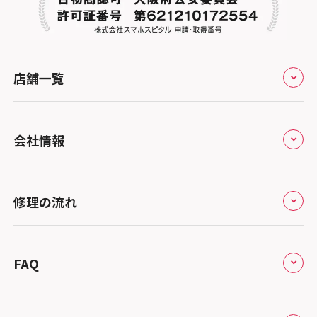
店舗一覧
全国
会社情報
北海道・東北
修理サービスの特長
スマホスピタル大丸札幌
関東
修理の流れ
会社概要
スマホスピタル宇都宮
北陸・甲信越
来店修理の流れ
総務省登録業者
スマホスピタル 高崎
スマホスピタルアル・プラザ小松
東海
FAQ
郵送修理の流れ
スマホスピタル鴻巣
特定商取引法に関する表記
スマホスピタル 北陸総合修理センター
スマホスピタル岐阜
関西
よくあるご質問