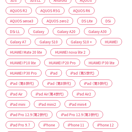
3DS
3DS LL
Android
AQUOS
AQUOS R2
AQUOS R5G
AQUOS R6
AQUOS sense3
AQUOS zero2
DS Lite
DSi
DSi LL
Galaxy
Galaxy A20
Galaxy A30
Galaxy A7
Galaxy S10
Galaxy S10 +
HUAWEI
HUAWEI Mate 20 lite
HUAWEI nova lite 2
HUAWEI P10 lite
HUAWEI P20 Pro
HUAWEI P30 lite
HUAWEI P30 Pro
iPad
iPad （第5世代)
iPad （第6世代)
iPad （第8世代)
iPad （第9世代)
iPad Air
iPad Air（第4世代)
iPad Air2
iPad mini
iPad mini2
iPad mini4
iPad Pro 12.9（第2世代)
iPad Pro 12.9（第3世代)
iPad Pro 9.7
iPhone
iPhone 11
iPhone 12