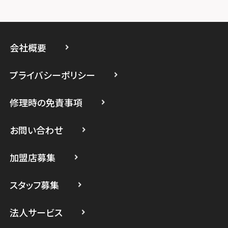
スマホスピタルイオン相模原
スマホスピタル藤沢
会社概要
スマホスピタル 小田原
プライバシーポリシー
スマホスピタル たまプラーザ駅前
修理時の免責事項
スマホスピタル 登戸・向ヶ丘遊園
スマホスピタル 武蔵小杉
お問い合わせ
スマホスピタル横浜駅前
加盟店募集
スマホスピタル横浜関内
スタッフ募集
スマホスピタル テルル上大岡
法人サービス