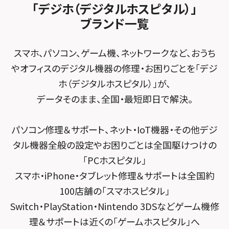
スマホスピタル住道オペラパーク
「デジホ（デジタルホスピタル）」
FCNTスマートフォン修理
スマホスピタル テルル松戸五香
MacBook修理メニュー
ブランド一覧
スマホスピタル春日井勝川
スマホスピタル東大阪ロンモール布施
POSレジ緊急サポート
スマホスピタル テルル南流山
Surface修理メニュー
スマホスピタル堺
スマホ、パソコン、ゲーム機、ネットワークなど、おうち
スマホスピタル テルル宮野木
やオフィスのデジタル機器の修理・お困りごとを「デジ
スマホスピタル 堺出張所
ホ（デジタルホスピタル）」が、
スマホスピタル千葉
スマホスピタル京都河原町
データそのまま、全国・最短即日で解決。
スマホスピタル 東京大手町
スマホスピタル by デジホ 京都駅前
パソコン修理＆サポート、ネット・IoT機器・その他デジ
スマホスピタル 大森
スマホスピタル宇治槙島
タル機器全般の設定やお困りごとは全国駆けつけの
スマホスピタル練馬
スマホスピタル烏丸
「PCホスピタル」
スマホ・iPhone・タブレット修理＆サポートは全国約
スマホスピタル 神田
スマホスピタル 京都宇治
100店舗の「スマホスピタル」
スマホスピタル三軒茶屋
スマホスピタル 福知山
Switch・PlayStation・Nintendo 3DSなどゲーム機修
理＆サポートは近くの「ゲームホスピタル」へ
スマホスピタル秋葉原
スマホスピタル神戸三宮