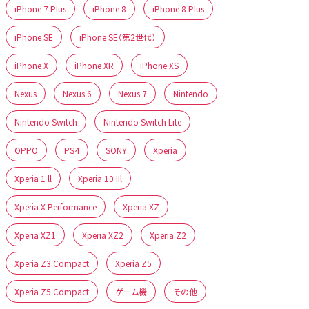
iPhone 7 Plus
iPhone 8
iPhone 8 Plus
iPhone SE
iPhone SE（第2世代）
iPhone X
iPhone XR
iPhone XS
Nexus
Nexus 6
Nexus 7
Nintendo
Nintendo Switch
Nintendo Switch Lite
OPPO
PS4
SONY
Xperia
Xperia 1 ll
Xperia 10 IIl
Xperia X Performance
Xperia XZ
Xperia XZ1
Xperia XZ2
Xperia Z2
Xperia Z3 Compact
Xperia Z5
Xperia Z5 Compact
ゲーム機
その他