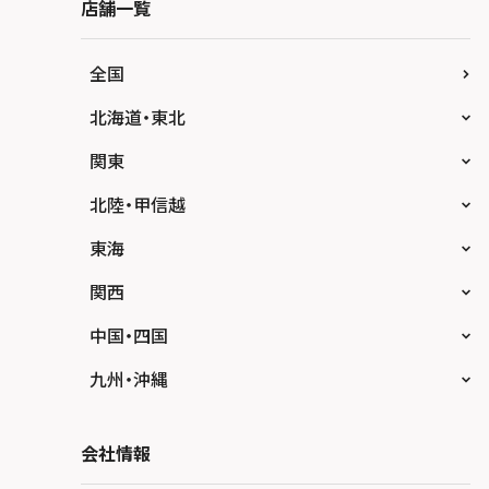
店舗一覧
全国
北海道・東北
スマホスピタル大丸札幌
関東
スマホスピタル宇都宮
北陸・甲信越
スマホスピタル 高崎
スマホスピタルアル・プラザ小松
東海
スマホスピタル鴻巣
スマホスピタル 北陸総合修理センター
スマホスピタル岐阜
関西
スマホスピタル テルル三芳
スマホスピタル 長野
スマホスピタル 浜松
スマホスピタル 大阪梅田
中国・四国
スマホスピタル 熊谷
スマホスピタル静岡パルコ
スマホスピタル by デジホ 梅田地下（うめち
スマホスピタル 松江
九州・沖縄
か）
スマホスピタル ゲオデジタルベース川口元郷
スマホスピタル 藤枝
スマホスピタル岡山駅前
スマホスピタル by デジホ マークイズ福岡も
スマホスピタル京橋
もち
スマホスピタル埼玉大宮
会社情報
スマホスピタル名古屋駅前
スマホスピタル高松
スマホスピタル by デジホ天王寺ミオ
スマホスピタル 香椎九産大前