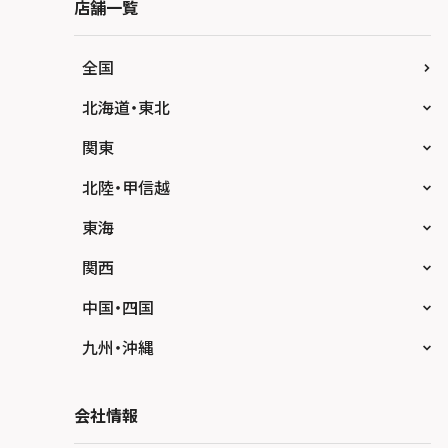
店舗一覧
全国
北海道・東北
スマホスピタル大丸札幌
関東
スマホスピタル宇都宮
北陸・甲信越
スマホスピタル 高崎
スマホスピタルアル・プラザ小松
東海
スマホスピタル鴻巣
スマホスピタル 北陸総合修理センター
スマホスピタル岐阜
関西
スマホスピタル テルル三芳
スマホスピタル 長野
スマホスピタル 浜松
スマホスピタル 大阪梅田
中国・四国
スマホスピタル 熊谷
スマホスピタル静岡パルコ
スマホスピタル by デジホ 梅田地下（うめち
スマホスピタル 松江
九州・沖縄
か）
スマホスピタル ゲオデジタルベース川口元郷
スマホスピタル 藤枝
スマホスピタル岡山駅前
スマホスピタル by デジホ マークイズ福岡も
スマホスピタル京橋
もち
スマホスピタル埼玉大宮
会社情報
スマホスピタル名古屋駅前
スマホスピタル高松
スマホスピタル by デジホ天王寺ミオ
スマホスピタル 香椎九産大前