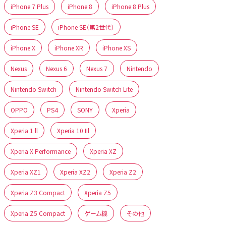
iPhone 7 Plus
iPhone 8
iPhone 8 Plus
iPhone SE
iPhone SE（第2世代）
iPhone X
iPhone XR
iPhone XS
Nexus
Nexus 6
Nexus 7
Nintendo
Nintendo Switch
Nintendo Switch Lite
OPPO
PS4
SONY
Xperia
Xperia 1 ll
Xperia 10 IIl
Xperia X Performance
Xperia XZ
Xperia XZ1
Xperia XZ2
Xperia Z2
Xperia Z3 Compact
Xperia Z5
Xperia Z5 Compact
ゲーム機
その他