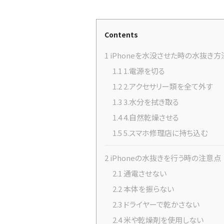
Contents
1
iPhoneを水没させた時の水抜き方
1.1
1.電源を切る
1.2
2.アクセサリー類を全て外す
1.3
3.水分を拭き取る
1.4
4.自然乾燥させる
1.5
5.スマホ修理店に持ち込む
2
iPhoneの水抜きを行う時の注意点
2.1
通電させない
2.2
本体を振らない
2.3
ドライヤーで乾かさない
2.4
米や乾燥剤を使用しない