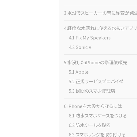
3
水没でスピーカーの音に異変が発
4
軽度な水濡れに使える水抜きアプリ
4.1
Fix My Speakers
4.2
Sonic V
5
水没したiPhoneの修理依頼先
5.1
Apple
5.2
正規サービスプロバイダ
5.3
民間のスマホ修理店
6
iPhoneを水没から守るには
6.1
防水スマホケースをつける
6.2
防水シールを貼る
6.3
スマホリングを取り付ける