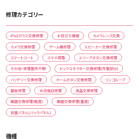
修理カテゴリー
iPadガラス交換修理
お役立ち情報
カメラレンズ交換
カメラ交換修理
ゲーム機修理
スピーカー交換修理
スマートコート
スマホ買取
スリープボタン交換修理
その他・修理箇所不明
ドックコネクター交換修理(充電部分)
バッテリー交換修理
ホームボタン交換修理
リンゴループ
基板修理
水没復旧修理
液晶交換修理
画面交換修理(軽度)
画面交換修理(重度)
背面パネル(バックパネル)
機種