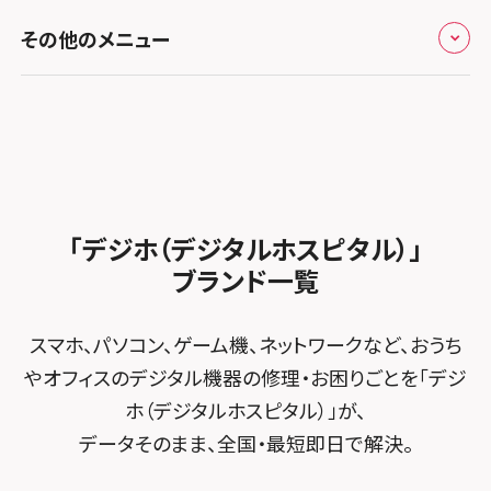
修理メニュー トップ
スマホスピタル熊本下通
スマホスピタル テルル草加花栗
スマホスピタル 西枇杷島
その他のメニュー
スマホスピタルイオンタウン茨木太田
iPhone修理メニュー
スマホスピタル GODOモバイル大分府内町
スマホスピタル テルル東川口
スマホスピタル 尾張旭
スマホスピタル江坂
加盟店募集
スマホスピタル沖縄美里
iPad修理メニュー
スマホスピタル船橋FACE
スマホスピタル ゲオデジタルベース名古屋焼山
スマホスピタルくずはモール
スタッフ募集
Android修理メニュー
スマホスピタル柏
スマホスピタル知多
スマホスピタルビオルネ枚方
法人サービス
ゲーム機修理メニュー
スマホスピタル 佐倉
スマホスピタル平和が丘
スマホスピタル住道オペラパーク
「デジホ（デジタルホスピタル）」
FCNTスマートフォン修理
スマホスピタル テルル松戸五香
MacBook修理メニュー
ブランド一覧
スマホスピタル春日井勝川
スマホスピタル東大阪ロンモール布施
POSレジ緊急サポート
スマホスピタル テルル南流山
Surface修理メニュー
スマホスピタル堺
スマホ、パソコン、ゲーム機、ネットワークなど、おうち
スマホスピタル テルル宮野木
やオフィスのデジタル機器の修理・お困りごとを「デジ
スマホスピタル 堺出張所
ホ（デジタルホスピタル）」が、
スマホスピタル千葉
スマホスピタル京都河原町
データそのまま、全国・最短即日で解決。
スマホスピタル 東京大手町
スマホスピタル by デジホ 京都駅前