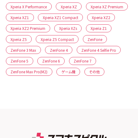
Xperia X Performance
Xperia XZ
Xperia XZ Premium
Xperia XZ1
Xperia XZ1 Compact
Xperia XZ2
Xperia XZ2 Premium
Xperia XZs
Xperia Z1
Xperia Z5
Xperia Z5 Compact
ZenFone
ZenFone 3 Max
ZenFone 4
ZenFone 4 Selfie Pro
ZenFone 5
ZenFone 6
ZenFone 7
ZenFone Max Pro(M2)
ゲーム機
その他