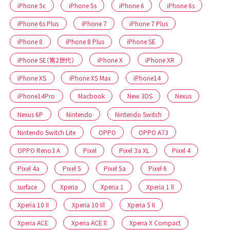
iPhone 5c
iPhone 5s
iPhone 6
iPhone 6s
iPhone 6s Plus
iPhone 7
iPhone 7 Plus
iPhone 8
iPhone 8 Plus
iPhone SE
iPhone SE（第2世代）
iPhone X
iPhone XR
iPhone XS
iPhone XS Max
iPhone14
iPhone14Pro
Macbook
New 3DS
Nexus
Nexus 6P
Nintendo
Nintendo Switch
Nintendo Switch Lite
OPPO
OPPO A73
OPPO Reno3 A
Pixel
Pixel 3a XL
Pixel 4
Pixel 4a
Pixel 5
Pixel 5a
Pixel 6
surface
Xperia
Xperia 1
Xperia 1 ll
Xperia 10 II
Xperia 10 IIl
Xperia 5 II
Xperia ACE
Xperia ACE ll
Xperia X Compact