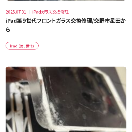
2025.07.31
iPadガラス交換修理
iPad第９世代フロントガラス交換修理/交野市星田か
ら
iPad （第9世代)