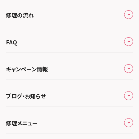
修理サービスの特長
スマホスピタル大丸札幌
関東
修理の流れ
会社概要
スマホスピタル宇都宮
北陸・甲信越
来店修理の流れ
総務省登録業者
スマホスピタル 高崎
スマホスピタルアル・プラザ小松
東海
FAQ
郵送修理の流れ
スマホスピタル鴻巣
特定商取引法に関する表記
スマホスピタル 北陸総合修理センター
スマホスピタル岐阜
関西
よくあるご質問
スマホスピタル テルル三芳
スマホスピタル 長野
プライバシーポリシー
スマホスピタル 浜松
スマホスピタル 大阪梅田
キャンペーン情報
中国・四国
スマホスピタル 熊谷
スマホスピタル静岡パルコ
郵送修理依頼
スマホスピタル by デジホ 梅田地下（うめちか）
スマホスピタル 松江
九州・沖縄
ノートン申込みキャンペーン
スマホスピタル ゲオデジタルベース川口元郷
スマホスピタル 藤枝
スマホスピタル京橋
ブログ・お知らせ
スマホスピタル岡山駅前
スマホスピタル by デジホ マークイズ福岡もも
ち
キャンペーン一覧
スマホスピタル埼玉大宮
スマホスピタル名古屋駅前
スマホスピタル by デジホ天王寺ミオ
スマホスピタル高松
お役立ち情報
スマホスピタル 香椎九産大前
スマホスピタル テルル蒲生
スマホスピタル名古屋金山
修理メニュー
スマホスピタル難波
スマホスピタル西条
お知らせ
スマホスピタル福岡天神
スマホスピタル テルル新越谷
スマホスピタル 大府
スマホスピタル高槻
スマホスピタル高知