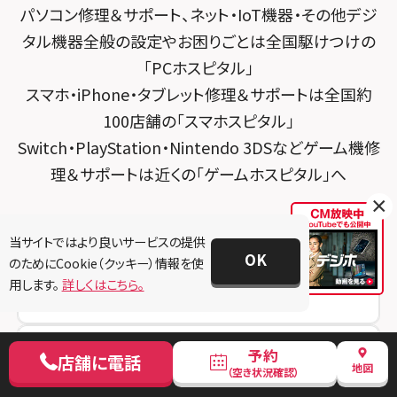
パソコン修理＆サポート、ネット・IoT機器・その他デジ
スマホスピタル 大森
スマホスピタル宇治槙島
タル機器全般の設定やお困りごとは全国駆けつけの
スマホスピタル練馬
スマホスピタル烏丸
「PCホスピタル」
スマホ・iPhone・タブレット修理＆サポートは全国約
スマホスピタル 神田
スマホスピタル 京都宇治
100店舗の「スマホスピタル」
スマホスピタル三軒茶屋
スマホスピタル 福知山
Switch・PlayStation・Nintendo 3DSなどゲーム機修
理＆サポートは近くの「ゲームホスピタル」へ
スマホスピタル秋葉原
スマホスピタル神戸三宮
×
スマホスピタル 新宿
スマホスピタル西宮北口
当サイトではより良いサービスの提供
スマホスピタル 自由が丘
スマホスピタル by デジホ 姫路キャスパ
OK
のためにCookie（クッキー）情報を使
用します。
詳しくはこちら。
スマホスピタルオリナス錦糸町
スマホスピタル伊丹
スマホスピタル テルル成増
スマホスピタル奈良生駒
予約
店舗に電話
地図
スマホスピタル池袋
（空き状況確認）
スマホスピタル和歌山