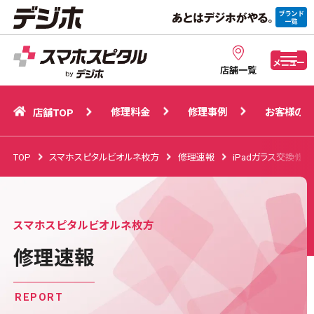
修理料金
修理事例
お客様の声
店舗TOP
メニュー
店舗一覧
修理料金
修理事例
お客様の声
店舗TOP
TOP
スマホスピタルビオルネ枚方
修理速報
iPadガラス交換修理
スマホスピタルビオルネ枚方
修理速報
REPORT