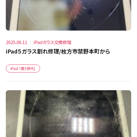
2025.06.11
iPadガラス交換修理
iPad５ガラス割れ修理/枚方市禁野本町から
iPad （第5世代)