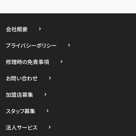
スマホスピタルイオン相模原
スマホスピタル藤沢
会社概要
スマホスピタル 小田原
プライバシーポリシー
スマホスピタル たまプラーザ駅前
修理時の免責事項
スマホスピタル 登戸・向ヶ丘遊園
スマホスピタル 武蔵小杉
お問い合わせ
スマホスピタル横浜駅前
加盟店募集
スマホスピタル横浜関内
スタッフ募集
スマホスピタル テルル上大岡
法人サービス