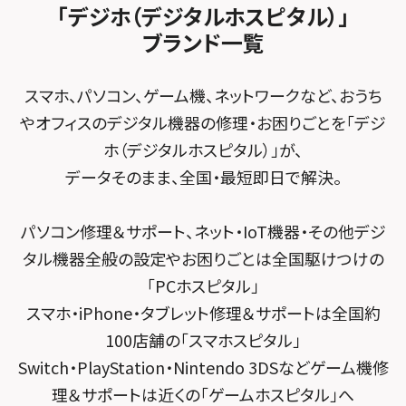
スマホスピタル平和が丘
スマホスピタル住道オペラパーク
「デジホ（デジタルホスピタル）」
FCNTスマートフォン修理
スマホスピタル テルル松戸五香
MacBook修理メニュー
ブランド一覧
スマホスピタル春日井勝川
スマホスピタル東大阪ロンモール布施
POSレジ緊急サポート
スマホスピタル テルル南流山
Surface修理メニュー
スマホスピタル堺
スマホ、パソコン、ゲーム機、ネットワークなど、おうち
スマホスピタル テルル宮野木
やオフィスのデジタル機器の修理・お困りごとを「デジ
スマホスピタル 堺出張所
ホ（デジタルホスピタル）」が、
スマホスピタル千葉
スマホスピタル京都河原町
データそのまま、全国・最短即日で解決。
スマホスピタル 東京大手町
スマホスピタル by デジホ 京都駅前
パソコン修理＆サポート、ネット・IoT機器・その他デジ
スマホスピタル 大森
スマホスピタル宇治槙島
タル機器全般の設定やお困りごとは全国駆けつけの
スマホスピタル練馬
スマホスピタル烏丸
「PCホスピタル」
スマホ・iPhone・タブレット修理＆サポートは全国約
スマホスピタル 神田
スマホスピタル 京都宇治
100店舗の「スマホスピタル」
スマホスピタル三軒茶屋
スマホスピタル 福知山
Switch・PlayStation・Nintendo 3DSなどゲーム機修
理＆サポートは近くの「ゲームホスピタル」へ
スマホスピタル秋葉原
スマホスピタル神戸三宮