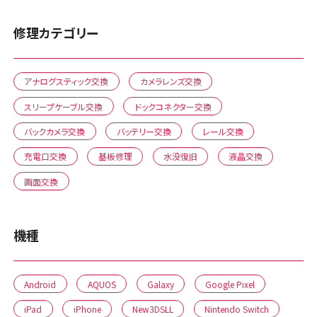
修理カテゴリー
アナログスティック交換
カメラレンズ交換
スリープケーブル交換
ドックコネクター交換
バックカメラ交換
バッテリー交換
レール交換
充電口交換
基板修理
水没復旧
液晶交換
画面交換
機種
Android
AQUOS
Galaxy
Google Pixel
iPad
iPhone
New3DSLL
Nintendo Switch