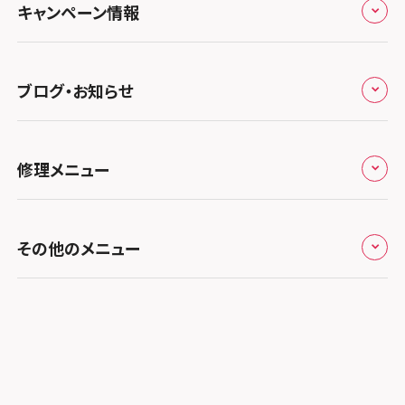
スマホスピタル テルル三芳
スマホスピタル 長野
プライバシーポリシー
スマホスピタル 浜松
スマホスピタル 大阪梅田
キャンペーン情報
中国・四国
スマホスピタル 熊谷
スマホスピタル静岡パルコ
郵送修理依頼
スマホスピタル by デジホ 梅田地下（うめちか）
スマホスピタル 松江
九州・沖縄
ノートン申込みキャンペーン
スマホスピタル ゲオデジタルベース川口元郷
スマホスピタル 藤枝
スマホスピタル京橋
ブログ・お知らせ
スマホスピタル岡山駅前
スマホスピタル by デジホ マークイズ福岡もも
ち
キャンペーン一覧
スマホスピタル埼玉大宮
スマホスピタル名古屋駅前
スマホスピタル by デジホ天王寺ミオ
スマホスピタル高松
お役立ち情報
スマホスピタル 香椎九産大前
スマホスピタル テルル蒲生
スマホスピタル名古屋金山
修理メニュー
スマホスピタル難波
スマホスピタル西条
お知らせ
スマホスピタル福岡天神
スマホスピタル テルル新越谷
スマホスピタル 大府
スマホスピタル高槻
スマホスピタル高知
修理メニュー トップ
スマホスピタル熊本下通
スマホスピタル テルル草加花栗
スマホスピタル 西枇杷島
その他のメニュー
スマホスピタルイオンタウン茨木太田
iPhone修理メニュー
スマホスピタル GODOモバイル大分府内町
スマホスピタル テルル東川口
スマホスピタル 尾張旭
スマホスピタル江坂
加盟店募集
スマホスピタル沖縄美里
iPad修理メニュー
スマホスピタル船橋FACE
スマホスピタル ゲオデジタルベース名古屋焼山
スマホスピタルくずはモール
スタッフ募集
Android修理メニュー
スマホスピタル柏
スマホスピタル知多
スマホスピタルビオルネ枚方
法人サービス
ゲーム機修理メニュー
スマホスピタル 佐倉