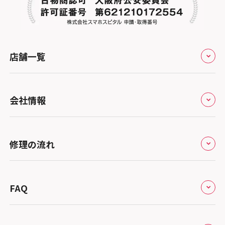
店舗一覧
全国
会社情報
北海道・東北
修理サービスの特長
スマホスピタル大丸札幌
関東
修理の流れ
会社概要
スマホスピタル宇都宮
北陸・甲信越
来店修理の流れ
総務省登録業者
スマホスピタル 高崎
スマホスピタルアル・プラザ小松
東海
FAQ
郵送修理の流れ
スマホスピタル鴻巣
特定商取引法に関する表記
スマホスピタル 北陸総合修理センター
スマホスピタル岐阜
関西
よくあるご質問