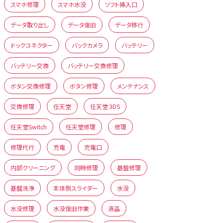
スマホ修理
スマホ水没
ソフト挿入口
データ取り出し
データ復旧
データ移行
ドックコネクター
バックカメラ
バッテリー
バッテリー交換
バッテリー交換修理
ボタン交換修理
ボタン修理
メンテナンス
交換修理
任天堂
任天堂３DS
任天堂Switch
任天堂修理
修理
修理代行
充電
充電口
内部クリーニング
同時修理
基盤修理
基盤洗浄
本体側スライダー
水没
水没修理
水没復旧作業
液晶