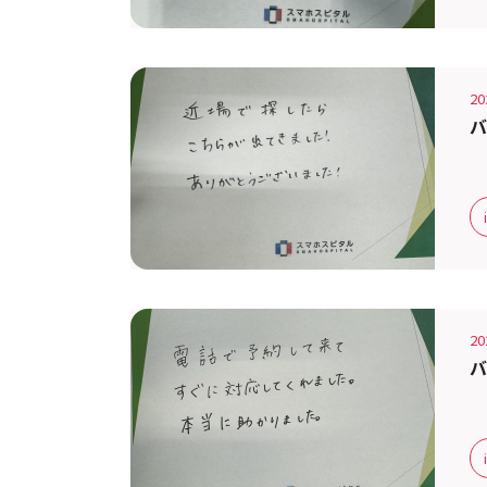
20
バ
20
バ