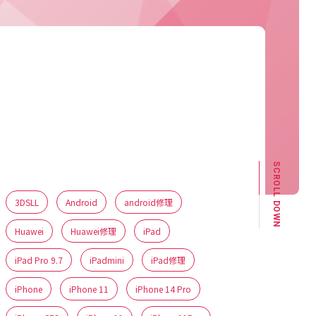
修理カテゴリー
機種
SCROLL DOWN
3DSLL
Android
android修理
Huawei
Huawei修理
iPad
iPad Pro 9.7
iPadmini
iPad修理
iPhone
iPhone 11
iPhone 14 Pro