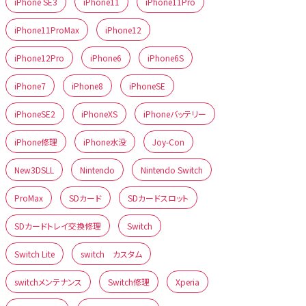
iPhone SE3
iPhone11
iPhone11Pro
iPhone11ProMax
iPhone12
iPhone12Pro
iPhone6
iPhone6S
iPhone7
iPhone8
iPhoneSE
iPhoneSE2
iPhoneXS
iPhoneバッテリー
iPhone修理
iPhone水没
Joy-Con
New3DSLL
Nintendo
Nintendo Switch
ProMax
SDカード
SDカードスロット
SDカードトレイ交換修理
Switch
Switch Lite
switch カスタム
switchメンテナンス
Switch修理
Xperia