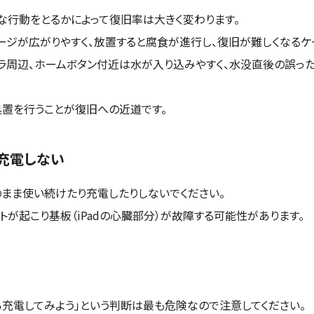
越谷
うな行動をとるかによって復旧率は大きく変わります。
ージが広がりやすく、放置すると腐食が進行し、復旧が難しくなるケ
メラ周辺、ホームボタン付近は水が入り込みやすく、水没直後の誤っ
加花栗
処置を行うことが復旧への近道です。
ル
川口
に充電しない
タルベース名古屋焼山
枚方
のまま使い続けたり充電したりしないでください。
が起こり基板（iPadの心臓部分）が故障する可能性があります。
パーク
ら充電してみよう」という判断は最も危険なので注意してください。