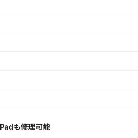
ザ小松
修理センター
Padも修理可能
 梅田地下（うめちか）