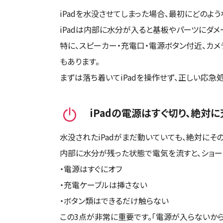
スマホスピタル テルル新
iPadを水没させてしまった場合、最初にどのよ
店頭修理店
スマホスピタル高知
店頭修理店
沖縄県
1店舗
iPadは内部に水分が入ると基板やパーツにダメ
スマホスピタル 西枇杷島
店頭修理店
スマホスピタル江坂
店頭修理店
特に、スピーカー・充電口・電源ボタン付近、カ
スマホスピタル テルル草
店頭修理店
もあります。
スマホスピタル沖縄美里
店頭修理店
スマホスピタル 尾張旭
店頭修理店
まずは落ち着いてiPadを操作せず、正しい応急
スマホスピタルくずはモー
店頭修理店
スマホスピタル テルル東
店頭修理店
iPadの電源はすぐ切り、絶対
スマホスピタル ゲオデジ
店頭修理店
スマホスピタルビオルネ
店頭修理店
千葉県
7店舗
水没されたiPadがまだ動いていても、絶対にそ
東大阪
2店舗
内部に水分が残った状態で電気を流すと、ショート
スマホスピタル知多
店頭修理店
スマホスピタル船橋FACE
店頭修理店
・電源はすぐにオフ
・充電ケーブルは挿さない
スマホスピタル住道オペラ
店頭修理店
スマホスピタル平和が丘
店頭修理店
スマホスピタル柏
・ボタン類はできるだけ触らない
店頭修理店
この3点が非常に重要です。「電源が入らないか