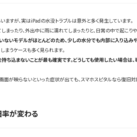
ホ マークイズ福岡ももち
コ
芳
もいますが、実はiPadの水没トラブルは意外と多く発生しています。
しまったり、外出中に雨に濡れてしまったりと、日常の中で起こりや
大前
わっていないモデルがほとんどのため、少しの水分でも内部に入り込み
ホ天王寺ミオ
しまうケースも多く見られます。
dを持ち込まないことが最も確実です。どうしても使用したい場合は
タルベース川口元郷
い・画面が映らないといった症状が出ても、スマホスピタルなら復旧対
前
山
旧率が変わる
生
ン茨木太田
モバイル大分府内町