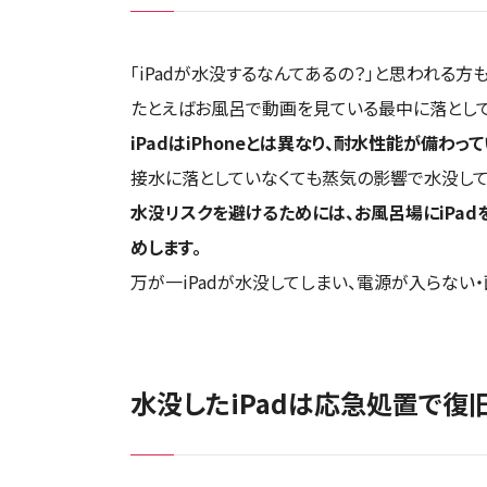
岡山県
スマホスピタル by デジ
1店舗
店頭修理店
スマホスピタル 長野
店頭修理店
スマホスピタル静岡パル
店頭修理店
スマホスピタル テルル三
店頭修理店
スマホスピタル京橋
「iPadが水没するなんてあるの？」と思われる方
店頭修理店
スマホスピタル岡山駅前
店頭修理店
たとえばお風呂で動画を見ている最中に落として
スマホスピタル 香椎九産
店頭修理店
iPadはiPhoneとは異なり、耐水性能が備
スマホスピタル 藤枝
店頭修理店
スマホスピタル 熊谷
店頭修理店
香川県
スマホスピタル by デジ
1店舗
店頭修理店
接水に落としていなくても蒸気の影響で水没して
スマホスピタル福岡天神
店頭修理店
愛知県
9店舗
水没リスクを避けるためには、お風呂場にiPa
スマホスピタル高松
店頭修理店
スマホスピタル ゲオデジ
店頭修理店
めします。
スマホスピタル難波
店頭修理店
熊本県
1店舗
万が一iPadが水没してしまい、電源が入らな
スマホスピタル名古屋駅
店頭修理店
愛媛県
1店舗
北大阪
5店舗
スマホスピタル埼玉大宮
店頭修理店
スマホスピタル熊本下通
店頭修理店
スマホスピタル名古屋金
スマホスピタル西条
店頭修理店
店頭修理店
スマホスピタル高槻
店頭修理店
水没したiPadは応急処置で復
大分県
1店舗
スマホスピタル テルル蒲
店頭修理店
高知県
1店舗
スマホスピタル 大府
店頭修理店
スマホスピタルイオンタウ
スマホスピタル GODO
店頭修理店
店頭修理店