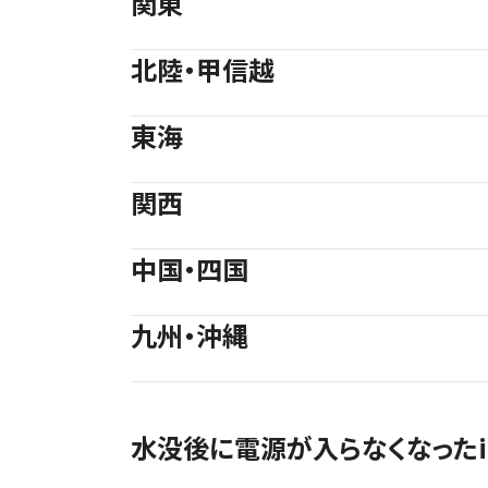
関東
北海道
1店舗
北陸・甲信越
栃木県
1店舗
スマホスピタル大丸札幌
店頭修理店
東海
石川県
1店舗
スマホスピタル宇都宮
店頭修理店
関西
岐阜県
1店舗
群馬県
スマホスピタルアル・プラ
1店舗
店頭修理店
中国・四国
大阪市
5店舗
福井県
スマホスピタル岐阜
1店舗
店頭修理店
スマホスピタル 高崎
店頭修理店
九州・沖縄
島根県
1店舗
静岡県
スマホスピタル 大阪梅田
3店舗
店頭修理店
埼玉県
スマホスピタル 北陸総合
9店舗
店頭修理店
福岡県
3店舗
水没後に電源が入らなくなったi
スマホスピタル 松江
店頭修理店
長野県
スマホスピタル 浜松
1店舗
店頭修理店
スマホスピタル鴻巣
店頭修理店
スマホスピタル by デジホ
店頭修理店