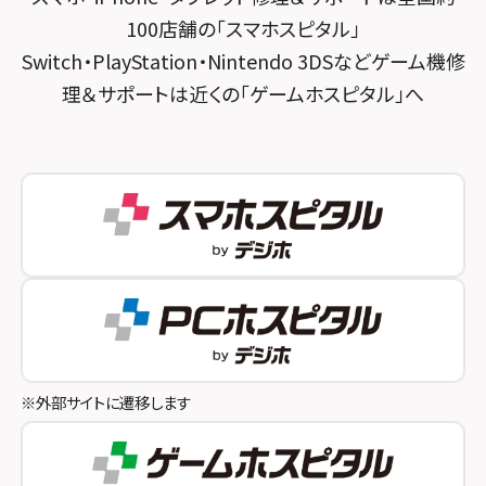
スマホスピタル 神田
スマホスピタル 京都宇治
100店舗の「スマホスピタル」
スマホスピタル三軒茶屋
スマホスピタル 福知山
Switch・PlayStation・Nintendo 3DSなどゲーム機修
理＆サポートは近くの「ゲームホスピタル」へ
スマホスピタル秋葉原
スマホスピタル神戸三宮
スマホスピタル 新宿
スマホスピタル西宮北口
スマホスピタル 自由が丘
スマホスピタル by デジホ 姫路キャスパ
スマホスピタルオリナス錦糸町
スマホスピタル伊丹
スマホスピタル テルル成増
スマホスピタル奈良生駒
スマホスピタル池袋
スマホスピタル和歌山
スマホスピタル八王子
※外部サイトに遷移します
スマホスピタル町田
スマホスピタル吉祥寺