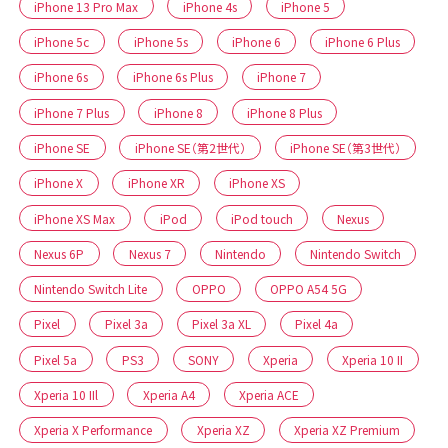
iPhone 13 Pro Max
iPhone 4s
iPhone 5
iPhone 5c
iPhone 5s
iPhone 6
iPhone 6 Plus
iPhone 6s
iPhone 6s Plus
iPhone 7
iPhone 7 Plus
iPhone 8
iPhone 8 Plus
iPhone SE
iPhone SE（第2世代）
iPhone SE（第3世代）
iPhone X
iPhone XR
iPhone XS
iPhone XS Max
iPod
iPod touch
Nexus
Nexus 6P
Nexus 7
Nintendo
Nintendo Switch
Nintendo Switch Lite
OPPO
OPPO A54 5G
Pixel
Pixel 3a
Pixel 3a XL
Pixel 4a
Pixel 5a
PS3
SONY
Xperia
Xperia 10 II
Xperia 10 IIl
Xperia A4
Xperia ACE
Xperia X Performance
Xperia XZ
Xperia XZ Premium