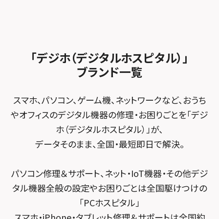
スマホスピタル沖縄美里
iPad修理メニュー
スマホスピタル船橋FACE
スマホスピタル ゲオデジタルベース名古屋焼山
スマホスピタルくずはモール
スタッフ募集
Android修理メニュー
スマホスピタル柏
スマホスピタル知多
スマホスピタルビオルネ枚方
法人サービス
ゲーム機修理メニュー
スマホスピタル 佐倉
スマホスピタル平和が丘
スマホスピタル住道オペラパーク
「デジホ（デジタルホスピタル）」
FCNTスマートフォン修理
スマホスピタル テルル松戸五香
MacBook修理メニュー
ブランド一覧
スマホスピタル春日井勝川
スマホスピタル東大阪ロンモール布施
POSレジ緊急サポート
スマホスピタル テルル南流山
Surface修理メニュー
スマホスピタル堺
スマホ、パソコン、ゲーム機、ネットワークなど、おうち
スマホスピタル テルル宮野木
やオフィスのデジタル機器の修理・お困りごとを「デジ
スマホスピタル 堺出張所
ホ（デジタルホスピタル）」が、
スマホスピタル千葉
スマホスピタル京都河原町
データそのまま、全国・最短即日で解決。
スマホスピタル 東京大手町
スマホスピタル by デジホ 京都駅前
パソコン修理＆サポート、ネット・IoT機器・その他デジ
スマホスピタル 大森
スマホスピタル宇治槙島
タル機器全般の設定やお困りごとは全国駆けつけの
スマホスピタル練馬
スマホスピタル烏丸
「PCホスピタル」
スマホ・iPhone・タブレット修理＆サポートは全国約