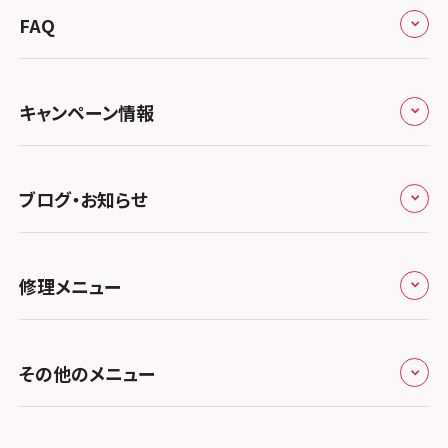
来店修理の流れ
総務省登録業者
スマホスピタル 高崎
スマホスピタルアル・プラザ小松
東海
FAQ
郵送修理の流れ
スマホスピタル鴻巣
特定商取引法に関する表記
スマホスピタル 北陸総合修理センター
スマホスピタル岐阜
関西
よくあるご質問
スマホスピタル テルル三芳
スマホスピタル 長野
プライバシーポリシー
スマホスピタル 浜松
スマホスピタル 大阪梅田
キャンペーン情報
中国・四国
スマホスピタル 熊谷
スマホスピタル静岡パルコ
郵送修理依頼
スマホスピタル by デジホ 梅田地下（うめちか）
スマホスピタル 松江
九州・沖縄
ノートン申込みキャンペーン
スマホスピタル ゲオデジタルベース川口元郷
スマホスピタル 藤枝
スマホスピタル京橋
ブログ・お知らせ
スマホスピタル岡山駅前
スマホスピタル by デジホ マークイズ福岡もも
ち
キャンペーン一覧
スマホスピタル埼玉大宮
スマホスピタル名古屋駅前
スマホスピタル by デジホ天王寺ミオ
スマホスピタル高松
お役立ち情報
スマホスピタル 香椎九産大前
スマホスピタル テルル蒲生
スマホスピタル名古屋金山
修理メニュー
スマホスピタル難波
スマホスピタル西条
お知らせ
スマホスピタル福岡天神
スマホスピタル テルル新越谷
スマホスピタル 大府
スマホスピタル高槻
スマホスピタル高知
修理メニュー トップ
スマホスピタル熊本下通
スマホスピタル テルル草加花栗
スマホスピタル 西枇杷島
その他のメニュー
スマホスピタルイオンタウン茨木太田
iPhone修理メニュー
スマホスピタル GODOモバイル大分府内町
スマホスピタル テルル東川口
スマホスピタル 尾張旭
スマホスピタル江坂
加盟店募集