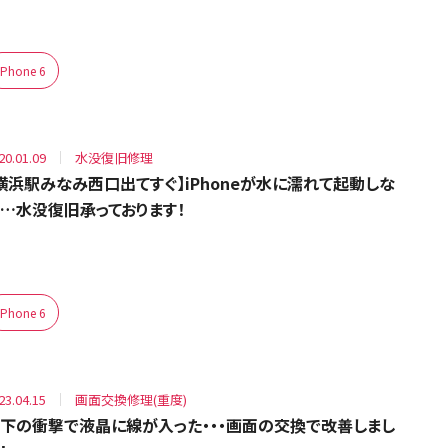
iPhone 6
20.01.09
水没復旧修理
横浜駅みなみ西口出てすぐ】iPhoneが水に濡れて起動しな
…水没復旧承っております！
iPhone 6
23.04.15
画面交換修理(重度)
下の衝撃で液晶に線が入った・・・画面の交換で改善しまし