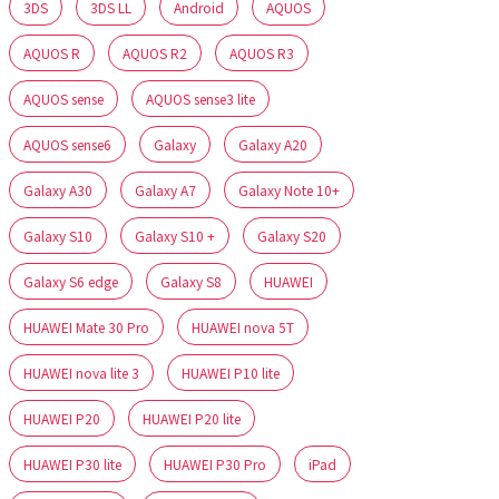
3DS
3DS LL
Android
AQUOS
AQUOS R
AQUOS R2
AQUOS R3
AQUOS sense
AQUOS sense3 lite
AQUOS sense6
Galaxy
Galaxy A20
Galaxy A30
Galaxy A7
Galaxy Note 10+
Galaxy S10
Galaxy S10 +
Galaxy S20
Galaxy S6 edge
Galaxy S8
HUAWEI
HUAWEI Mate 30 Pro
HUAWEI nova 5T
HUAWEI nova lite 3
HUAWEI P10 lite
HUAWEI P20
HUAWEI P20 lite
HUAWEI P30 lite
HUAWEI P30 Pro
iPad