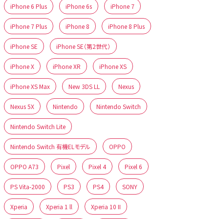
iPhone 6 Plus
iPhone 6s
iPhone 7
iPhone 7 Plus
iPhone 8
iPhone 8 Plus
iPhone SE
iPhone SE（第2世代）
iPhone X
iPhone XR
iPhone XS
iPhone XS Max
New 3DS LL
Nexus
Nexus 5X
Nintendo
Nintendo Switch
Nintendo Switch Lite
Nintendo Switch 有機ELモデル
OPPO
OPPO A73
Pixel
Pixel 4
Pixel 6
PS Vita-2000
PS3
PS4
SONY
Xperia
Xperia 1 ll
Xperia 10 II