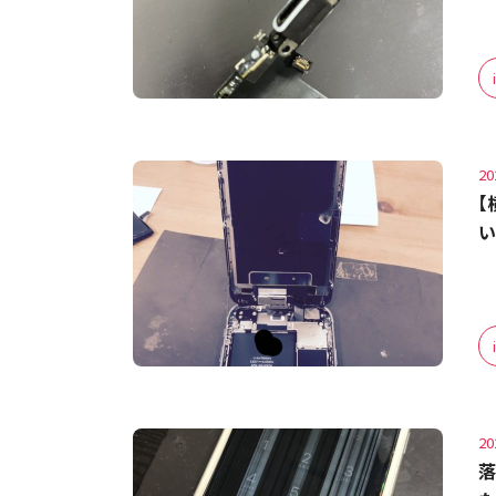
20
【
い
20
落