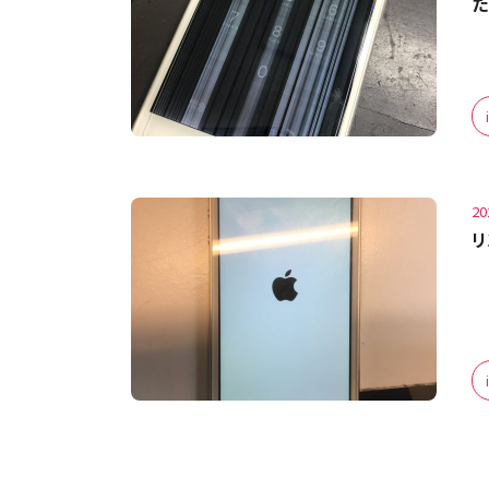
た
20
リ