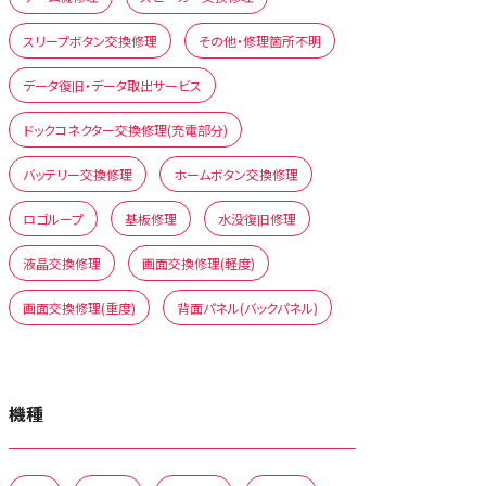
スリープボタン交換修理
その他・修理箇所不明
データ復旧・データ取出サービス
ドックコネクター交換修理(充電部分)
バッテリー交換修理
ホームボタン交換修理
ロゴループ
基板修理
水没復旧修理
液晶交換修理
画面交換修理(軽度)
画面交換修理(重度)
背面パネル(バックパネル)
機種