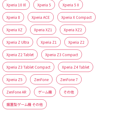
Xperia 10 IIl
Xperia 5
Xperia 5 II
Xperia 8
Xperia ACE
Xperia X Compact
Xperia XZ
Xperia XZ1
Xperia XZ2
Xperia Z Ultra
Xperia Z1
Xperia Z2
Xperia Z2 Tablet
Xperia Z3 Compact
Xperia Z3 Tablet Compact
Xperia Z4 Tablet
Xperia Z5
ZenFone
ZenFone 7
ZenFone AR
ゲーム機
その他
据置型ゲーム機 その他